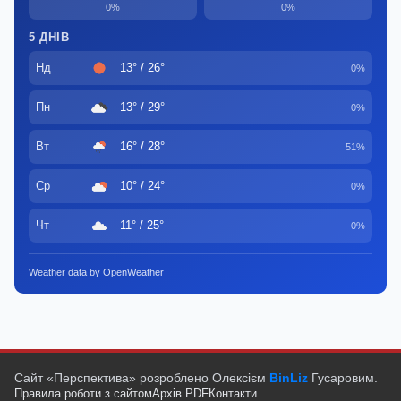
0%
0%
5 ДНІВ
Нд
13° / 26°
0%
Пн
13° / 29°
0%
Вт
16° / 28°
51%
Ср
10° / 24°
0%
Чт
11° / 25°
0%
Weather data by OpenWeather
Сайт «Перспектива» розроблено Олексієм
BinLiz
Гусаровим.
Правила роботи з сайтом
Архів PDF
Контакти