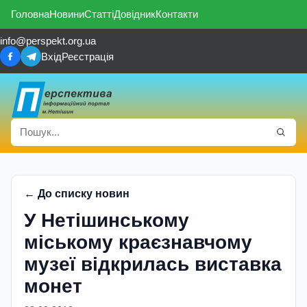
Головна
Новини
Статті
Довідник
Контакти
info@perspekt.org.ua
Вхід
Реєстрація
← До списку новин
У Нетішинському
міському краєзнавчому
музеї відкрилась виставка
монет