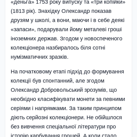
«деньга» 1753 року випуску та «три копійки»
(1813 рік). Знахідку Олександр показав
друзям у школі, а вони, маючи і в себе деякі
«запаси», подарували йому металеві гроші
іноземних держав. Згодом у новоспеченого
колекціонера назбиралось біля сотні
нумізматичних зразків.
На початковому етапі підхід до формування
колекції був спонтанний, але згодом
Олександр Добровольський зрозумів, що
необхідно класифікувати монети за певними
серіями і напрямками. За таким принципом
діють серйозні колекціонери. Не обійшлося
без вивчення спеціальної літератури про
історію карбування грошей. А коли стало