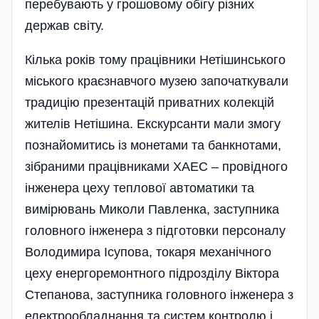
перебувають у грошовому обігу різних
держав світу.
Кілька років тому працівники Нетішинського
міського краєзнавчого музею започаткували
традицію презентацій приватних колекцій
жителів Нетішина. Екскурсанти мали змогу
позна­йомитись із монетами та банкнотами,
зібраними працівниками ХАЕС – провідного
інженера цеху теплової автоматики та
вимірювань Миколи Павленка, заступника
головного інженера з підготовки персоналу
Володимира Ісупова, токаря механічного
цеху енергоремонтного підрозділу Віктора
Степанова, заступника головного інженера з
електрообладнання та систем контролю і