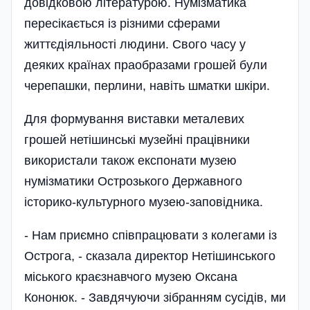
довідковою літературою. Нумізматика
пересікається із різними сферами
життєдіяльності людини. Свого часу у
деяких країнах праобразами грошей були
черепашки, перлини, навіть шматки шкіри.
Для формування виставки металевих
грошей нетішинські музейні працівники
використали також експонати музею
нумізматики Острозького Державного
історико-культурного музею-заповідника.
- Нам приємно співпрацювати з колегами із
Острога, - сказала директор Нетішинського
міського краєзнавчого музею Оксана
Кононюк. - Завдячуючи зібранням сусідів, ми