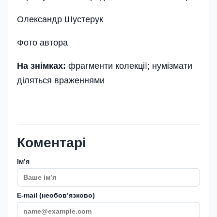
Олександр Шустерук
Фото автора
На знімках:
фрагменти колекції; нумізмати
діляться враженнями
Коментарі
Імʼя
E-mail (необовʼязково)