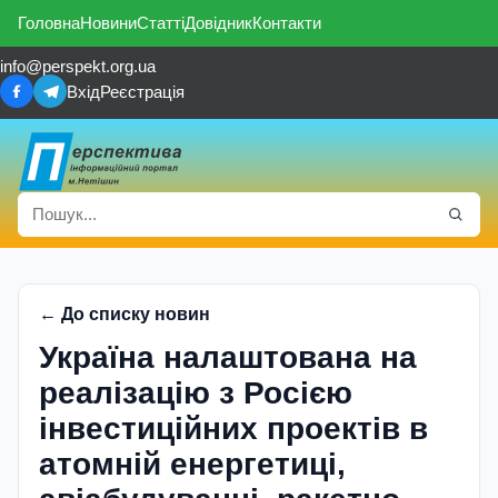
Головна
Новини
Статті
Довідник
Контакти
info@perspekt.org.ua
Вхід
Реєстрація
← До списку новин
Україна налаштована на
реалізацію з Росією
інвестиційних проектів в
атомній енергетиці,