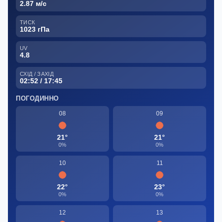
2.87 м/с
ТИСК
1023 гПа
UV
4.8
СХІД / ЗАХІД
02:52 / 17:45
ПОГОДИННО
08
09
21°
21°
0%
0%
10
11
22°
23°
0%
0%
12
13