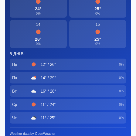
24°
25°
0%
0%
14
15
26°
25°
0%
0%
5 ДНІВ
Нд
12° / 26°
0%
Пн
14° / 29°
0%
Вт
16° / 28°
0%
Ср
11° / 24°
0%
Чт
11° / 25°
0%
Weather data by OpenWeather