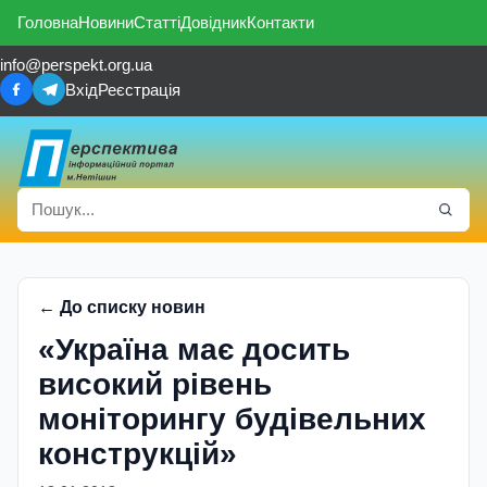
Головна
Новини
Статті
Довідник
Контакти
info@perspekt.org.ua
Вхід
Реєстрація
← До списку новин
«Україна має досить
високий рівень
моніторингу будівельних
конструкцій»