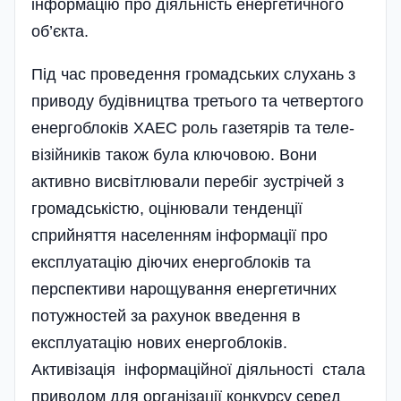
інформацію про діяль­ність енергетичного
об’єкта.
Під час проведення громадських слухань з
приводу будівництва третього та четвертого
енергоблоків ХАЕС роль газетярів та теле­
візійників також­ була ключовою. Вони
активно висвітлювали пе­ре­б­іг зустрічей з
громадськістю, оцінювали тенденції
сприйняття населенням ін­формації про
експлуатацію діючих енергоблоків та
перспективи нарощування енергетичних
потужностей за рахунок введення в
експлуатацію нових енер­го­блоків.
Активізація інформаці­йної діяльності стала
приводом для орга­нізації конкурсу серед