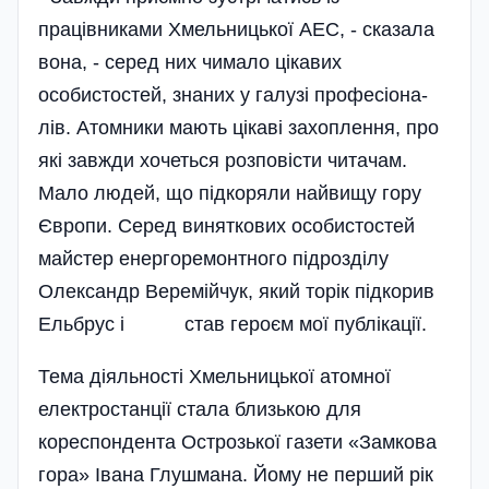
працівниками Хме­ль­ни­цької АЕС, - сказала
вона, - серед них чимало ці­кавих
особистостей, знаних у галузі про­фес­іона­
лів. Ато­­м­ники мают­ь цікаві захоп­лення, про
які завжди хочеться розпов­істи читачам.
Мало людей, що підкоряли найвищу гору
Європи. Серед­ виняткових особис­тостей
майстер енергоремонтного під­розділу
Олександр Веремійчук, який торік підкорив
Ель­брус і став героєм мої пу­блікації.
Тема діяльності Хмельницької атомної
електро­станції стала близькою для
кореспондента Острозької газети «Замкова
гора» Івана­ Глушмана. Йому не перший рік