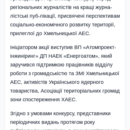
регіона­льних журналістів на кра­щі журна­
ліст­ські пуб­-лі­кації, присвячені перспективам
соці­ально-еконо­мічного розвитку території,
прилеглої до Хмельницької АЕС.
Ініціа­тором ак­ції виступив ВП «Атом­­про­ект­
ін­жи­­ні­ринг» ДП НАЕК «Енергоатом», який
заручився підтримкою працівників від­ділу
роботи з громад­ськістю та ЗМІ Хмельницької
АЕС, акти­вістів Українського ядерного
товариства, Асоціації територіальних громад
зони спостереження ХАЕС.
Згідно з умовами конкурсу, представники
періодичних видань протягом року