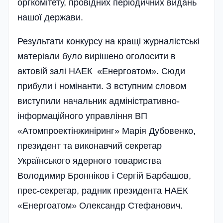
оргкомітету, провідних пері­одичних видань
нашої держави.
Результати конкурсу на кращі журналістські
матері­али було вирішено оголо­сити в
актовій залі НАЕК «Енергоатом». Сюди
прибу­ли і номінанти. З вступним словом
виступили нача­ль­ник адміністративно-
інформаційного управління ВП
«Атомпроектінжиніринг» Марія Дубовенко,
президент та виконавчий секретар
Українського ядерного товариства
Володимир Бронніков і Сергій Барбашов,
прес-секретар, радник президента НАЕК
«Енергоатом» Олександр Стефа­нович.