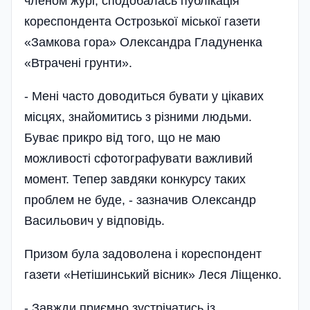
членом журі, сподобалась публікація
кореспондента Острозької міської газети
«Замкова гора» Олександра Гладуненка
«Втрачені грунти».
- Мені часто доводиться бувати у цікавих
місцях, знайо­митись з різними людьми.
Буває прикро від того, що не маю
можливості сфотографувати важливий
момент. Тепер завдяки конкурсу таких
проблем не буде, - зазначив Олександр
Васильович у від­повідь.
Призом була задово­лена і кореспондент
газети «Не­тішинський віс­ник» Леся Ліщенко.
- Завжди приємно зустрічатись із