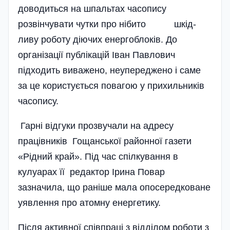
доводиться на шпальтах часопису
розвінчувати чутки про нібито шкід­
ливу роботу діючих енерго­блоків. До
організації публікацій Іван Павлович
підходить виваже­но, неупереджено і саме
за це користується повагою­ у прихильників
часопису­.
Гарні відгуки прозвучали на адресу
працівників Гощанської районної газети
«Рідний край». Під час спілкування в
кулуарах її редактор Ірина Повар
зазначила, що раніше мала опосередковане
уявлення про атомну енергетику.
Після активної співпраці з відділом роботи з