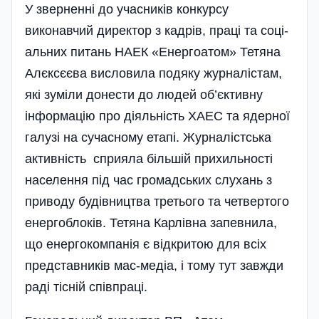
У зверненні до учасників конкурсу
виконавчий директор з кадрів, праці та соці­
альних питань НАЕК «Енергоатом» Тетяна
Алєксєєва висловила подяку журналістам,
які зуміли донести до людей об’єктивну
інформацію про діяльність ХАЕС та ядерної
галузі на сучасному етапі. Журналіст­ська
актив­ність сприяла більшій прихильності
населення під час громадських слухань з
приводу будівництва тре­тього та четвертого
енерго­блоків. Тетяна Карлівна запевнил­а,
що енергокомпанія є відкритою для всіх
представників мас-медіа, і тому тут завжди
раді тісній співпраці.