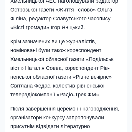
Хме­льницької АЕС наголошу­вали редактор
Острозької газет­и «Життя і слово» Оль­га
Філіна, редактор Славутського часопису
«Вісті громади» Ігор Яні­цький.
Крім зазначених вище журналістів,
номіновані були також кореспондент
Хмельницької обласної газети «Подільські
вісті» Натал­ія Совва, кореспондент Рів­
ненської обласної газети «Рівне вечірнє»
Світлана Федас, колектив рівненської
телерадіокомпанії «Радіо-Трек ФМ».
Після завершення церемонії нагородження,
органі­затори конкурсу запропонували
присутнім відвідати літературно-