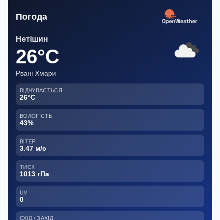
Погода
Нетішин
26°C
Рвані Хмари
ВІДЧУВАЄТЬСЯ
26°C
ВОЛОГІСТЬ
43%
ВІТЕР
3.47 м/с
ТИСК
1013 гПа
UV
0
СХІД / ЗАХІД