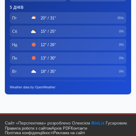
5 ДНІВ
Пт
20° / 31°
35%
Сб
15° / 25°
0%
Нд
12° / 26°
0%
Пн
13° / 30°
0%
Вт
18° / 35°
0%
Weather data by OpenWeather
Сайт «Перспектива» розроблено Олексієм
BinLiz
Гусаровим.
Правила роботи з сайтом
Архів PDF
Контакти
Політика конфіденційності
Реклама на сайті