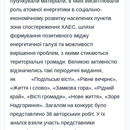
публікували матеріали, в яких висвітлювали
роль атомної енергетики в соці­ально-
економічному розвитку населених пунктів
зони спостереження ХАЕС, шляхи
формування позитивного іміджу
енергетичної галузі та можливості
вирішення проблем, з якими стикаються
територіальні громади. Великою актив­­ністю
відзначились такі пері­о­дич­ні видання,
як «По­дільські вісті», «Рівне вечірнє»,
«Життя і слово», «Замкова гора», «Рідний
край», «Вісті громади», «Нове життя», «Зоря
Надгориння». Загалом на конкурс було
представлено 38 авторських робіт. У їх
аналізі взяли участь представники