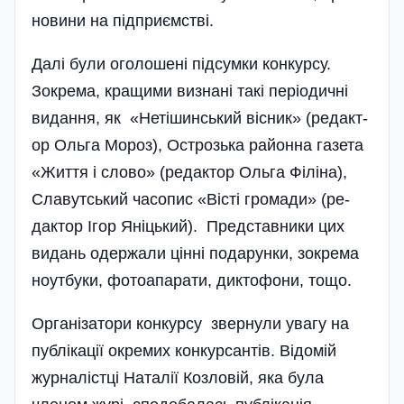
новини на підприємстві.
Далі були оголошені підсумки конкурсу.
Зокрема, кращими визнані такі періодичні
видання, як «Нетішинський вісник» (редакт­
ор Ольга Мороз), Острозь­ка районна газета
«Життя і слово» (редактор Ольга Філіна),
Славутський часопис «Вісті громади» (ре­
дактор Ігор Яніцький). Представники цих
видань одержали цінні подарунки, зокрема
ноутбуки, фотоапарати, диктофони, тощо.
Організатори конкурсу звернули увагу на
публікації окремих конкурсантів. Ві­домій
журналістці Наталії Козловій, яка була