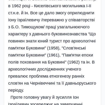
в 1962 році - Киселівського могильника І-ІІ
ст.н.е. й ін. Все це дало змогу оприлюднити
Іону Ізраїлевичу /переважно у співавторстві
з Б.О. Тимощуком/ праці узагальнюючого
характеру з давнього буковинознавства "Що
повинен знати юний турист про археологічні
пам'ятки Буковини" (1958), "Слов'янські
пам'ятки Буковини" (1961), "Пам'ятки епохи
полів поховання на Буковині" (1962) та ін. В
археологічних дослідженнях ученого
превалює проблема етногенезу ранніх
слов'ян на Чернівеччині та її давньоруського
періоду.
Проте головну увагу й зусилля Іон
Ізраїлевич зосереджує на завершенні