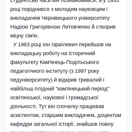
студентські часи він познайомився, а у 1955
році поріднився з молодим науковцем і
викладачем Чернівецького університету
Надією Григорівною Литовченко й створив
міцну сім'ю.
У 1963 році Іон Ізраїлевич перейшов на
викладацьку роботу на історичний
факультету Кам'янець-Подільського
педагогічного інституту (з 1997 року
педуніверситету) й відкрив тривалий і
найбільш плідний "кам'янецький період"
освітянської, наукової і громадської
діяльності. Тут він спочатку працював
асистентом, старшим викладачем, доцентом
кафедри загальної історії, знайшов повну