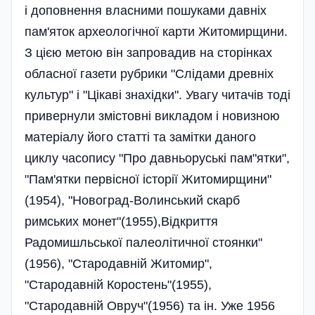
і доповнення власними пошуками давніх
пам'яток археологічної карти Житомирщини.
З цією метою він запровадив на сторінках
обласної газети рубрики "Слідами древніх
культур" і "Цікаві знахідки". Увагу читачів тоді
привернули змістовні викладом і новизною
матеріалу його статті та замітки даного
циклу часопису "Про давньоруські пам"ятки",
"Пам'ятки первісної історії Житомирщини"
(1954), "Новоград-Волинський скарб
римських монет"(1955),Відкриття
Радомишльської палеолітичної стоянки"
(1956), "Стародавній Житомир",
"Стародавній Коростень"(1955),
"Стародавній Овруч"(1956) та ін. Уже 1956