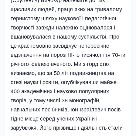
(Срулевич) Винокур належить до тих
щасливих людей, праця яких на тривалому
тернистому шляху наукової і педагогічної
творчості завжди належно оцінювалася і
вшановувалася в нашому суспільстві. Про
це красномовно засвідчує непересічне
відзначення на порозі ІІІ-го тисячоліття 70-ти
річного ювілею вченого. Ми з гордістю
визнаємо, що за 50 літ подвижництва на
стезі науки і освіти, опублікувавши майже
400 академічних і науково-популярних
творів, у тому числі 38 монографій,
навчальних посібників, Іон Ізраїлевич посів
гідне місце серед учених України і
зарубіжжя. Його прізвище і діяльність стали