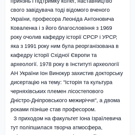
приязнь і підтримку колег, наставництво
свого завідувача тоді відомого вченого
України, професора Леоніда Антоновича
Коваленка і з його благословіння з 1969
року очолив кафедру історії СРСР і УРСР,
яка з 1991 року ним була реорганізована в
кафедру історії Східної Європи та
археології. 1978 року в Інституті археології
АН України Іон Винокур захистив докторську
дисертацію на тему: "Історія та культура
черняхівських племен лісостепового
Дністро-Дніпровського межиріччя", а двома
роками пізніше став професором.
З приходом на факультет Іона Ізраїлевича
тут поліпшилася творча атмосфера,