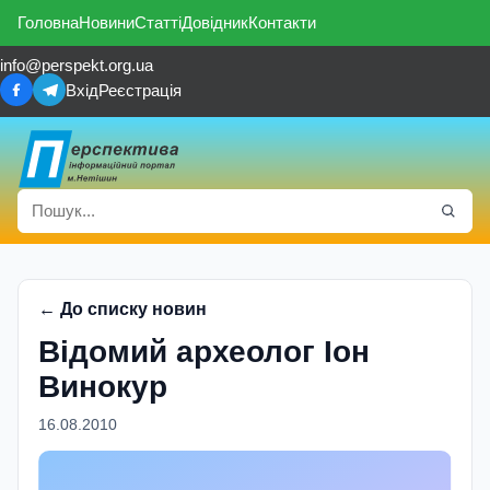
Головна
Новини
Статті
Довідник
Контакти
info@perspekt.org.ua
Вхід
Реєстрація
← До списку новин
Відомий археолог Іон
Винокур
16.08.2010