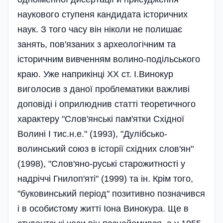
наукового ступеня кандидата історичних
наук. З того часу він ніколи не полишає
занять, пов'язаних з археологічним та
історичним вивченням волино-подільського
краю. Уже наприкінці ХХ ст. І.Винокур
виголосив з даної проблематики важливі
доповіді і оприлюднив статті теоретичного
характеру "Слов'янські пам'ятки Східної
Волині І тис.н.е." (1993), "Дулібсько-
волинський союз в історії східних слов'ян"
(1998), "Слов'яно-руські старожитності у
надріччі Гнилоп'яті" (1999) та ін. Крім того,
"буковинський період" позитивно позначився
і в особистому житті Іона Винокура. Ще в