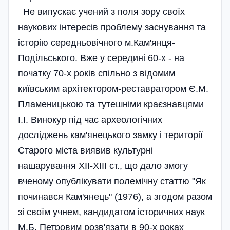
Не випускає учений з поля зору своїх
наукових інтересів проблему заснування та
історію середньовічного м.Кам'янця-
Подільського. Вже у середині 60-х - на
початку 70-х років спільно з відомим
київським архітектором-реставратором Є.М.
Пламеницькою та тутешніми краєзнавцями
І.І. Винокур під час археологічних
досліджень кам'янецького замку і території
Старого міста виявив культурні
нашарування ХІІ-ХІІІ ст., що дало змогу
вченому опублікувати полемічну статтю "Як
починався Кам'янець" (1976), а згодом разом
зі своїм учнем, кандидатом історичних наук
М.Б. Петровим розв'язати в 90-х роках