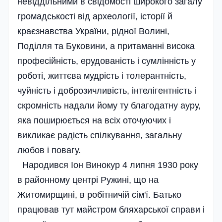
невіддільними в свідомості широкого загалу
громадськості від археології, історії й
краєзнавства України, рідної Волині,
Поділля та Буковини, а притаманні висока
професійність, ерудованість і сумлінність у
роботі, життєва мудрість і толерантність,
чуйність і доброзичливість, інтелігентність і
скромність надали йому ту благодатну ауру,
яка поширюється на всіх оточуючих і
викликає радість спілкування, загальну
любов і повагу.
Народився Іон Винокур 4 липня 1930 року
в районному центрі Ружині, що на
Житомирщині, в робітничій сім'ї. Батько
працював тут майстром бляхарської справи і