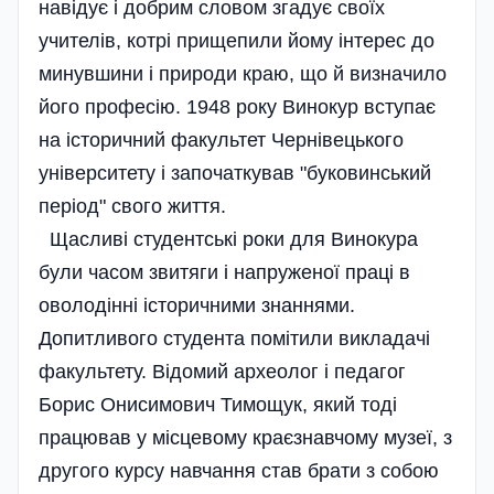
навідує і добрим словом згадує своїх
учителів, котрі прищепили йому інтерес до
минувшини і природи краю, що й визначило
його професію. 1948 року Винокур вступає
на історичний факультет Чернівецького
університету і започаткував "буковинський
період" свого життя.
Щасливі студентські роки для Винокура
були часом звитяги і напруженої праці в
оволодінні історичними знаннями.
Допитливого студента помітили викладачі
факультету. Відомий археолог і педагог
Борис Онисимович Тимощук, який тоді
працював у місцевому краєзнавчому музеї, з
другого курсу навчання став брати з собою