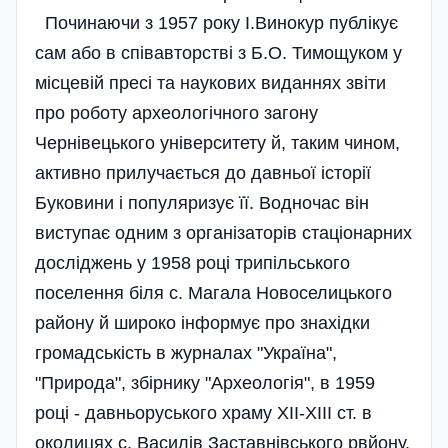
Починаючи з 1957 року І.Винокур публікує
сам або в співавторстві з Б.О. Тимощуком у
місцевій пресі та наукових виданнях звіти
про роботу археологічного загону
Чернівецького університету й, таким чином,
активно прилучається до давньої історії
Буковини і популяризує її. Водночас він
виступає одним з організаторів стаціонарних
досліджень у 1958 році трипільського
поселення біля с. Магала Новоселицького
району й широко інформує про знахідки
громадськість в журналах "Україна",
"Природа", збірнику "Археологія", в 1959
році - давньоруського храму ХІІ-ХІІІ ст. в
околицях с. Василів Заставнівського рвйону,