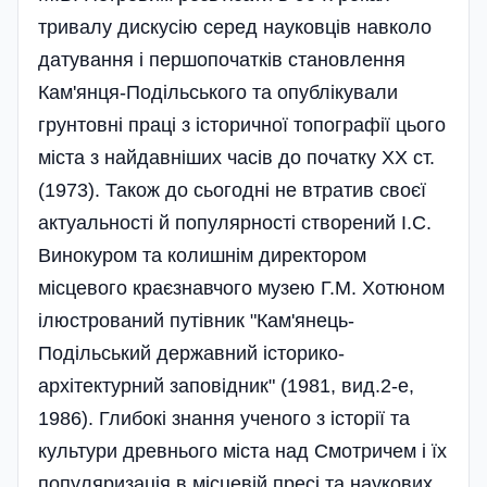
тривалу дискусію серед науковців навколо
датування і першопочатків становлення
Кам'янця-Подільського та опублікували
грунтовні праці з історичної топографії цього
міста з найдавніших часів до початку ХХ ст.
(1973). Також до сьогодні не втратив своєї
актуальності й популярності створений І.С.
Винокуром та колишнім директором
місцевого краєзнавчого музею Г.М. Хотюном
ілюстрований путівник "Кам'янець-
Подільський державний історико-
архітектурний заповідник" (1981, вид.2-е,
1986). Глибокі знання ученого з історії та
культури древнього міста над Смотричем і їх
популяризація в місцевій пресі та наукових