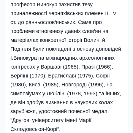
професор Винокур захистив тезу
приналежності черняхівських племен ІІ - V
ст. до ранньослов'янських. Саме про
проблеми етногенезу давніх слов'ян на
матеріалах конкретної історії Волині й
Поділля були покладені в основу доповідей
І.Винокура на міжнародних археологічних
конгресах у Варшаві (1965), Празі (1966),
Берліні (1970), Братиславі (1975), Софії
(1980), Києві (1985), Новгороді (1996), на
симпозіумах у Любліні (1978, 1993) та інших,
де він здобув визнання в наукових колах
зарубіжжя, удостоєний почесної медалі
"Другові університету імені Марії
Склодовської-Кюрі".