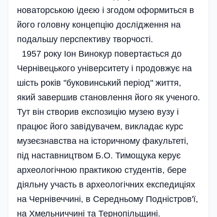
новаторською ідеєю і згодом оформиться в
його головну концепцію дослідження на
подальшу перспективу творчості.
1957 року Іон Винокур повертається до
Чернівецького університету і продовжує на
шість років "буковинський період" життя,
який завершив становлення його як ученого.
Тут він створив експозицію музею вузу і
працює його завідувачем, викладає курс
музеєзнавства на історичному факультеті,
під наставництвом Б.О. Тимощука керує
археологічною практикою студентів, бере
діяльну участь в археологічних експедиціях
на Чернівеччині, в Середньому Подністров'ї,
на Хмельниччині та Тернопільщині.