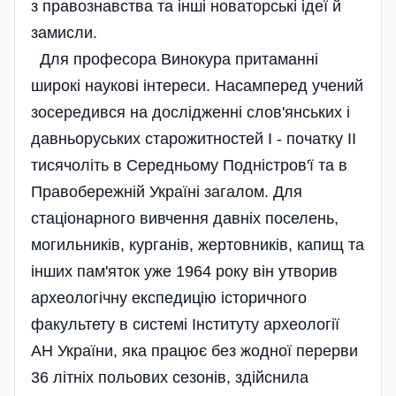
з правознавства та інші новаторські ідеї й
замисли.
Для професора Винокура притаманні
широкі наукові інтереси. Насамперед учений
зосередився на дослідженні слов'янських і
давньоруських старожитностей І - початку ІІ
тисячоліть в Середньому Подністров'ї та в
Правобережній Україні загалом. Для
стаціонарного вивчення давніх поселень,
могильників, курганів, жертовників, капищ та
інших пам'яток уже 1964 року він утворив
археологічну експедицію історичного
факультету в системі Інституту археології
АН України, яка працює без жодної перерви
36 літніх польових сезонів, здійснила