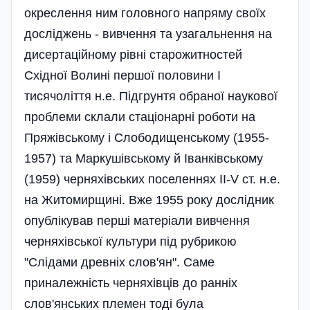
окреслення ним головного напряму своїх
досліджень - вивчення та узагальнення на
дисертаційному рівні старожитностей
Східної Волині першої половини І
тисячоліття н.е. Підгрунтя обраної наукової
проблеми склали стаціонарні роботи на
Пряжівському і Слободищенському (1955-
1957) та Маркушівському й Іванківському
(1959) черняхівських поселеннях ІІ-V ст. н.е.
на Житомирщині. Вже 1955 року дослідник
опублікував перші матеріали вивчення
черняхівської культури під рубрикою
"Слідами древніх слов'ян". Саме
приналежність черняхівців до ранніх
слов'янських племен тоді була