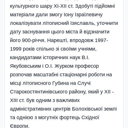
культурного шару ХІ-ХІІ ст. Здобуті підйомні
матеріали дали змогу Іону Ізраїлевичу
локалізувати літописний Ізяславль, уточнити
дату заснування цього міста й відзначити
його 900-річчя. Нарешті, впродовж 1997-
1999 років спільно зі своїми учнями,
кандидатами історичних наук В.І.
Якубовським і О.І. Журком професор
розпочав масштабні стаціонарні роботи на
місці літописного Губина на Случі
Старокостянтинівського району, який у ХІІ -
ХІІІ ст. був одним з важливих
адміністративних центрів Болохівської землі
та однією з могутніх фортець Східної
Європи.