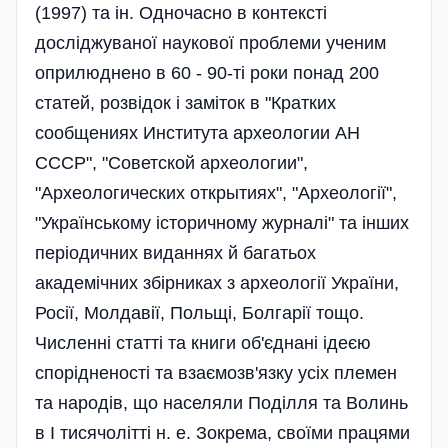
(1997) та ін. Одночасно в контексті
досліджуваної наукової проблеми ученим
оприлюднено в 60 - 90-ті роки понад 200
статей, розвідок і заміток в "Кратких
сообщениях Института археологии АН
СССР", "Советской археологии",
"Археологических открытиях", "Археології",
"Українському історичному журналі" та інших
періодичних виданнях й багатьох
академічних збірниках з археології України,
Росії, Молдавії, Польщі, Болгарії тощо.
Численні статті та книги об'єднані ідеєю
спорідненості та взаємозв'язку усіх племен
та народів, що населяли Поділля та Волинь
в І тисячолітті н. е. Зокрема, своїми працями