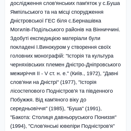
дослідження слов'янських пам'яток у с.Буша
Ямпільського та на місці спорудження
Дністровської ГЕС біля с.Бернашівка
Могилів-Подільського районів на Вінниччині.
Здобуті експедицією матеріали були
покладені І.Винокуром у створення своїх
головних монографій: "Історія та культура
черняхівських племен Дністро-Дніпровського
межиріччя ІІ - V ст. н. е." (Київ., 1972), "Давні
слов'яни на Дністрі" (1977), "Історія
лісостепового Подністров'я та південного
Побужжя. Від кам'яного віку до
середньовіччя" (1985), "Буша" (1991),
"Бакота: Столиця давньоруського Пониззя"
(1994), "Слов'янські ювеліри Подністров'я"