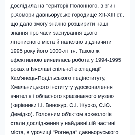
дослідила на території Полонного, в згині
р.Хомори давньоруське городище ХІІ-ХІІІ ст.,
що дало змогу значно розширити наші
знання про часи заснування цього
літописного міста й належно відзначити
1995 року його 1000-ліття. Такою ж
ефективною виявилась робота у 1994-1995
роках в Ізяславі спільної експедиції
Кам'янець-Подільського педінституту,
Хмельницького інституту удосконалення
вчителів і обласного краєзнавчого музею
(керівники І.І. Винокур, О.І. Журко, С.Ю.
Демідко). Головним об'єктом археологів
стали дослідження у найдавнішій частині
міста, в урочищі "Рогнеда" давньоруського