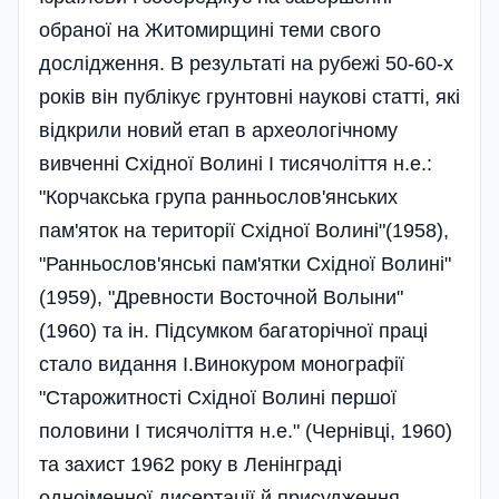
обраної на Житомирщині теми свого
дослідження. В результаті на рубежі 50-60-х
років він публікує грунтовні наукові статті, які
відкрили новий етап в археологічному
вивченні Східної Волині І тисячоліття н.е.:
"Корчакська група ранньослов'янських
пам'яток на території Східної Волині"(1958),
"Ранньослов'янські пам'ятки Східної Волині"
(1959), "Древности Восточной Волыни"
(1960) та ін. Підсумком багаторічної праці
стало видання І.Винокуром монографії
"Старожитності Східної Волині першої
половини І тисячоліття н.е." (Чернівці, 1960)
та захист 1962 року в Ленінграді
одноіменної дисертації й присудження