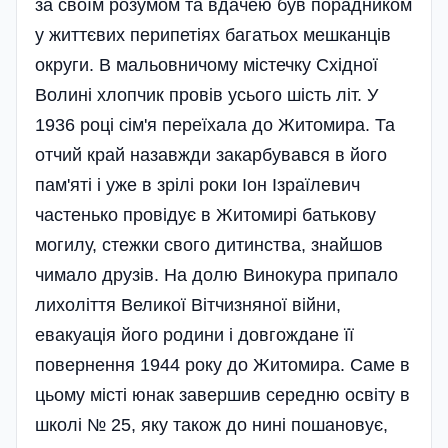
за своїм розумом та вдачею був порадником
у життєвих перипетіях багатьох мешканців
округи. В мальовничому містечку Східної
Волині хлопчик провів усього шість літ. У
1936 році сім'я переїхала до Житомира. Та
отчий край назавжди закарбувався в його
пам'яті і уже в зрілі роки Іон Ізраїлевич
частенько провідує в Житомирі батькову
могилу, стежки свого дитинства, знайшов
чимало друзів. На долю Винокура припало
лихоліття Великої Вітчизняної війни,
евакуація його родини і довгождане її
повернення 1944 року до Житомира. Саме в
цьому місті юнак завершив середню освіту в
школі № 25, яку також до нині пошановує,