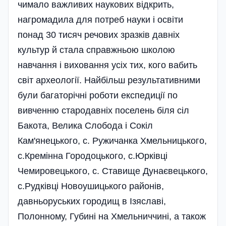
чимало важливих наукових відкрить,
нагромадила для потреб науки і освіти
понад 30 тисяч речових зразків давніх
культур й стала справжньою школою
навчання і виховання усіх тих, кого вабить
світ археології. Найбільш результативними
були багаторічні роботи експедиції по
вивченню стародавніх поселень біля сіл
Бакота, Велика Слобода і Сокіл
Кам'янецького, с. Ружичанка Хмельницького,
с.Кремінна Городоцького, с.Юрківці
Чемировецького, с. Ставище Дунаєвецького,
с.Рудківці Новоушицького районів,
давньоруських городищ в Ізяславі,
Полонному, Губині на Хмельниччині, а також