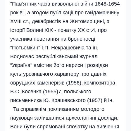
"Пам'ятник часів визвольної війни 1648-1654
років", а згодом публікації про гайдамаччину
ХVІІІ ст., декабристів на Житомирщині, з
історії Волині ХІХ - початку ХХ ст.4, про
учасника повстання на броненосці
"Потьомкин" І.П. Некрашевича та ін.
Водночас республіканський журнал
"Україна" вмістив його нариси і розвідки
культурознавчого характеру про давніх
овруцьких каменерізів (1956), композитора
В.С. Косенка (1955)7, польського
письменника Ю. Крашевського (1957) й ін.
Та справжнім покликанням молодого
науковця залишалися археологічні досліди.
Вони були спрямовані спочатку на вивчення