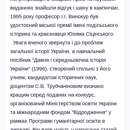
виданнях знайшли відгук і шану в кам'янчан.
1995 року професор І.І. Винокур був
удостоєний міської премії імені подільського
історика та краєзнавця Юхима Сіцінського.
Увага вченого звернута і до проблем
загальної історії України, а навчальний
посібник "Давня і середньовічна історія
України" (1996), створений спільно з його
учнем, кандидатом історичних наук,
доцентом С.В. Трубчаніновим визнано
кращим серед поданих на конкурс,
організований Міністерством освіти України
та міжнародним фондом "Відродження" у
рамках Програми гуманітарної освіти в
державі. Він взяв участь у написанні статей