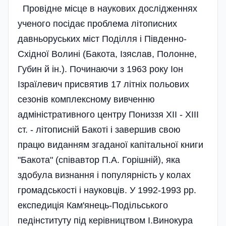
Провідне місце в наукових дослідженнях
ученого посідає проблема літописних
давньоруських міст Поділля і Південно-
Східної Волині (Бакота, Ізяслав, Полонне,
Губин й ін.). Починаючи з 1963 року Іон
Ізраїлевич присвятив 17 літніх польових
сезонів комплексному вивченню
адміністративного центру Пониззя ХІІ - ХІІІ
ст. - літописній Бакоті і завершив свою
працю виданням згаданої капітальної книги
"Бакота" (співавтор П.А. Горішній), яка
здобула визнання і популярність у колах
громадськості і науковців. У 1992-1993 рр.
експедиція Кам'янець-Подільського
педінституту під керівництвом І.Винокура