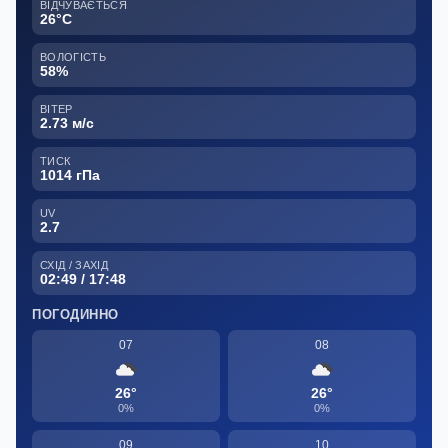
ВІДЧУВАЄТЬСЯ
26°C
ВОЛОГІСТЬ
58%
ВІТЕР
2.73 м/с
ТИСК
1014 гПа
UV
2.7
СХІД / ЗАХІД
02:49 / 17:48
ПОГОДИННО
07
08
26°
26°
0%
0%
09
10