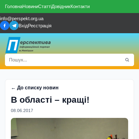
Головна
Новини
Статті
Довідник
Контакти
info@perspekt.org.ua
Вхід
Реєстрація
← До списку новин
В областi – кращi!
08.06.2017