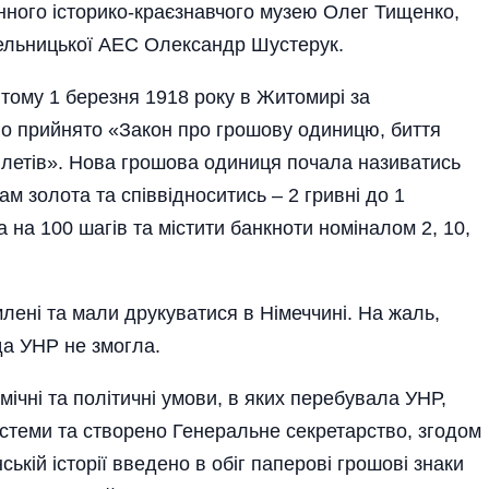
нного історико-краєзнавчого музею Олег Тищенко,
ельницької АЕС Олександр Шустерук.
 тому 1 березня 1918 року в Житомирі за
о прийнято «Закон про грошову одиницю, биття
ілетів». Нова грошова одиниця почала називатись
ам золота та співвідноситись – 2 гривні до 1
 на 100 шагів та містити банкноти номіналом 2, 10,
млені та мали друкуватися в Німеччині. На жаль,
а УНР не змогла.
ічні та політичні умови, в яких перебувала УНР,
истеми та створено Генеральне секретарство, згодом
ській історії введено в обіг паперові грошові знаки