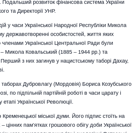
ю. Подальший розвиток фінансова система України
ого та Директорії УНР.
дій у часи Української Народної Республіки Микола
ому державотворенні особистостей, життя яких
о членами Української Центральної Ради були
ї – Микола Ковальський (1885 – 1944 рр.) та
 Перший з них загинув у нацистському таборі Дахау,
і.
у таборах Дубровлагу (Мордовія) Бориса Козубського
озі, по підпільній партійній роботі в часи царату і
 етапі Української Революції.
 Кременецької міської думи. Його підпис стоїть на
– цінних пам’ятках грошового обігу доби Української