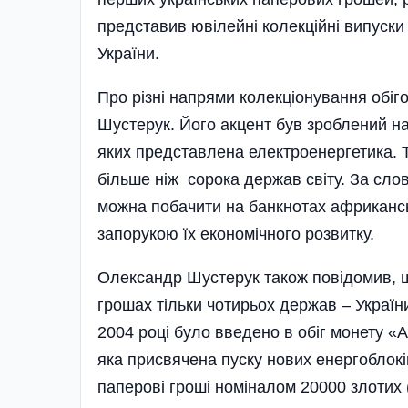
представив ювілейні колекційні випуски
України.
Про різні напрями колекціонування обіг
Шустерук. Його акцент був зроблений на
яких представлена електроенергетика. Т
більше ніж сорока держав світу. За сл
можна побачити на банкнотах африканськ
запорукою їх економічного розвитку.
Олександр Шустерук також повідомив, щ
грошах тільки чотирьох держав – України
2004 році було введено в обіг монету «
яка присвячена пуску нових енергоблокі
паперові гроші номіналом 20000 злотих 