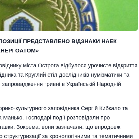
ПОЗИЦІЇ
ПРЕДСТАВЛЕНО ВІДЗНАКИ НАЕК
ЕНЕРГОАТОМ»
віднику міста Острога відбулося урочисте відкриття
дника та Круглий стіл дослідників нумізматики та
ю запровадження гривні в Українській Народній
орико-культурного заповідника Сергій Кибкало та
а Манько. Господарі події розповідали про
ставки. Зокрема, вони зазначали, що впродовж
 структуризації за хронологічними та тематичними