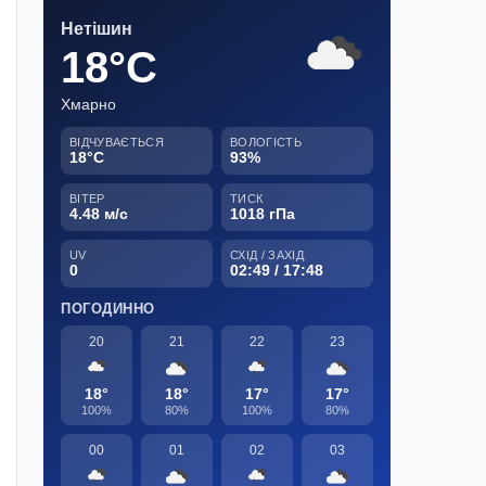
Нетішин
18°C
Хмарно
ВІДЧУВАЄТЬСЯ
ВОЛОГІСТЬ
18°C
93%
ВІТЕР
ТИСК
4.48 м/с
1018 гПа
UV
СХІД / ЗАХІД
0
02:49 / 17:48
ПОГОДИННО
20
21
22
23
18°
18°
17°
17°
100%
80%
100%
80%
00
01
02
03