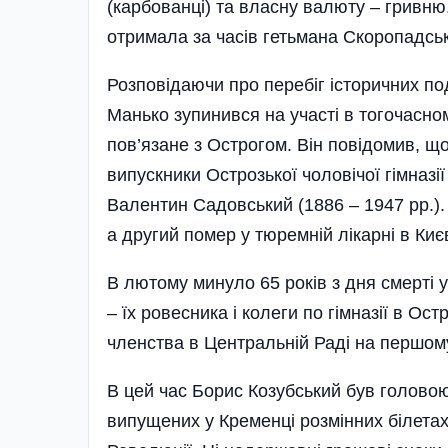
(карбованці) та власну валюту – гривн
отримала за часів гетьмана Скоропадськ
Розповідаючи про перебіг історичних по
Мань­ко зупинився на участі в тогочасн
пов’язане з Острогом. Він повідомив, щ
випускники Острозької чоловічої гімназі
Валентин Садовський (1886 – 1947 рр.).
а другий помер у тюремній лікарні в Києв
В лютому минуло 65 років з дня смерті 
– їх ровесника і колеги по гімназії в Остр
членства в Центральній Раді на першому
В цей час Борис Козубський був головою
випущених у Кременці розмінних білетах 