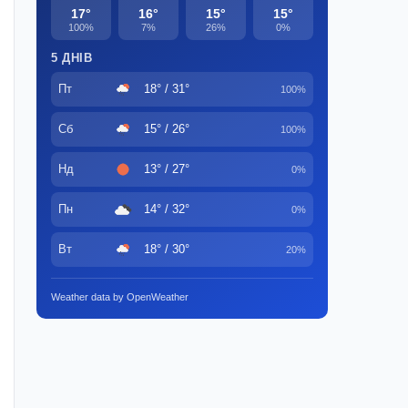
17°
16°
15°
15°
100%
7%
26%
0%
5 ДНІВ
Пт
18° / 31°
100%
Сб
15° / 26°
100%
Нд
13° / 27°
0%
Пн
14° / 32°
0%
Вт
18° / 30°
20%
Weather data by OpenWeather