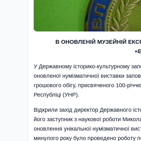
В ОНОВЛЕНІЙ МУЗЕЙНІЙ ЕКС
«
У Державному історико-культурному запо
оновленої нумізматичної виставки запові
грошового обігу, присвяченого 100-річч
Республіці (УНР).
Відкрили захід директор Державного іст
його заступник з наукової роботи Микол
оновлення унікальної нумізматичної ви
минулого року було проведено роботу по