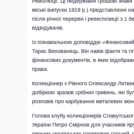
Революції. Ці недержавні грошові знаки 
міські випуски 1919 р.) представленні на
після річної перерви і реекспозиції з 1 
відвідувачів.
Із пізнавальною доповіддю «Фінансовий 
Тарас Вихованець. Він навів факти та г
фінансових документів, в яких відображ
права.
Колекціонер з Рівного Олександр Литви
добіркою зразків срібних гривень, які бу
розповів про карбування металевих моне
Голова клубу колекціонерів Славутського
України Петро Смірнов для учасників Кр
перших українських паперових грошей, ро