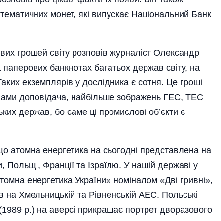
 тематичних монет, які випускає Національний Банк
ових грошей світу розповів журналіст Олександр
 паперових банкнотах багатьох держав світу, на
аких екземплярів у дослідника є сотня. Це гроші
овами доповідача, найбільше зображень ГЕС, ТЕС
их держав, бо саме ці промислові об’єкти є
о атомна енергетика на сьогодні представлена на
, Польщі, Франції та Ізраїлю. У нашій державі у
Атомна енергетика України» номіналом «Дві гривні»,
в на Хмельницькій та Рівненській АЕС. Польські
(1989 р.) на аверсі прикрашає портрет дворазового