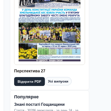
Перспектива 27
Усі випуски
Відкрити PDF
Популярне
Знані постаті Гощанщини
Стаття · 30286 переглядів · за день 24 · за