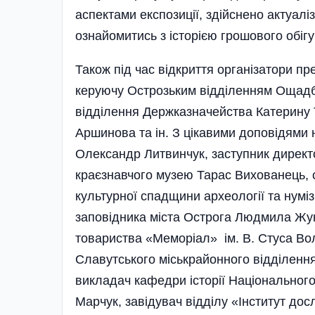
аспектами експозиції, здійснено актуалі
ознайомитись з історією грошового обігу
Також під час відкриття організатори пр
керуючу Острозьким відділенням Ощадба
відділення Держказначейства Катерину Т
Аршинова та ін. З цікавими доповідями 
Олександр Литвинчук, заступник директо
краєзнавчого музею Тарас Вихованець, с
культурної спадщини археології та нумі
заповідника міста Острога Людмила Жук
товариства «Меморіал» ім. В. Стуса Во
Славутського міськ­районного відділення
викладач кафедри історії Національног
Марчук, завідувач відділу «Інститут дос