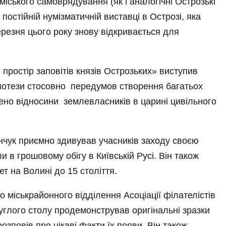
міського самоврядування (як і аналогічні Острозькі
 постійній нумізматичній виставці в Острозі, яка
березня цього року знову відкривається для
простір заповітів князів Острозьких» виступив
іпотези стосовно передумов створення багатьох
ено відносини землевласників в царині цивільного
нчук приємно здивував учасників заходу своєю
ли в грошовому обігу в Київській Русі. Він також
т на Волині до 15 століття.
 міськрайонного відділення Асоціації філателістів
углого столу продемонстрував оригінальні зразки
зповів про цікаві факти їх появи. Він також