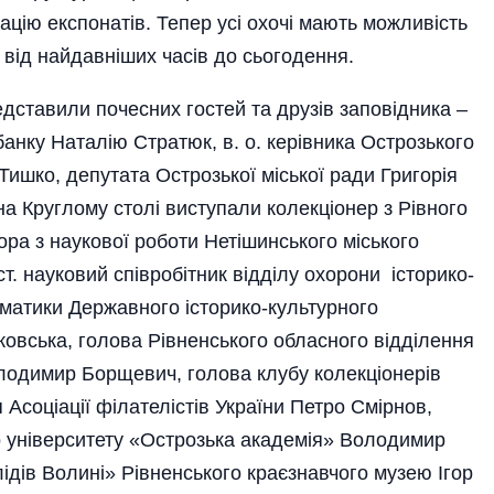
зацію експонатів. Тепер усі охочі мають можливість
 від найдавніших часів до сьогодення.
едставили почесних гостей та друзів заповідника –
нку Наталію Стратюк, в. о. керівника Острозького
ишко, депутата Острозької міської ради Григорія
на Круглому столі виступали колекціонер з Рівного
ра з наукової роботи Нетішинського міського
т. науковий співробітник відділу охорони історико-
зматики Державного історико-культурного
овська, голова Рівненського обласного відділення
лодимир Борщевич, голова клубу колекціонерів
 Асоціації філателістів України Петро Смірнов,
о університету «Острозька академія» Володимир
лідів Волині» Рівненського краєзнавчого музею Ігор