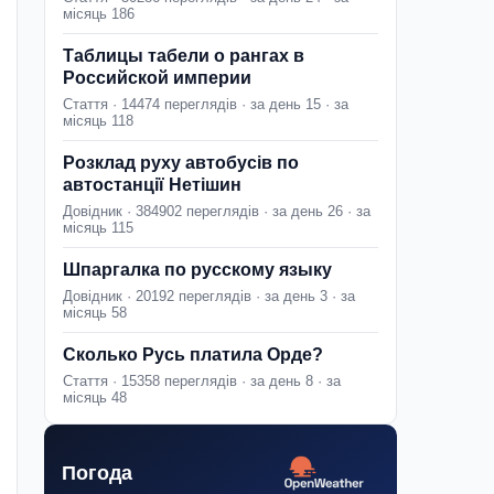
місяць 186
Таблицы табели о рангах в
Российской империи
Стаття · 14474 переглядів · за день 15 · за
місяць 118
Розклад руху автобусів по
автостанції Нетішин
Довідник · 384902 переглядів · за день 26 · за
місяць 115
Шпаргалка по русскому языку
Довідник · 20192 переглядів · за день 3 · за
місяць 58
Сколько Русь платила Орде?
Стаття · 15358 переглядів · за день 8 · за
місяць 48
Погода