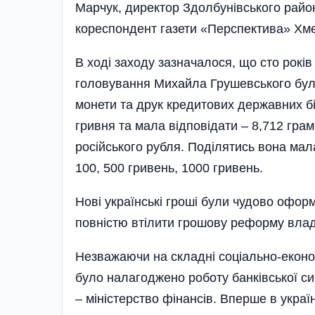
Марчук, директор Здолбунівського райо
кореспондент газети «Перспектива» Хм
В ході заходу зазначалося, що сто років
головування Михайла Грушевського бул
монети та друк кредитових державних б
гривня та мала відповідати – 8,712 грам
російського рубля. Поділятись вона мала
100, 500 гривень, 1000 гривень.
Нові українські гроші були чудово офор
повністю втілити грошову реформу влад
Незважаючи на складні соціально-економ
було налагоджено роботу банківської с
– міністерство фінансів. Вперше в україн