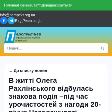
Головна
Новини
Статті
Довідник
Контакти
info@perspekt.org.ua
Вхід
Реєстрація
← До списку новин
В житті Олега
Рахлінського відбулась
знакова подія –під час
урочистостей з нагоди 20-