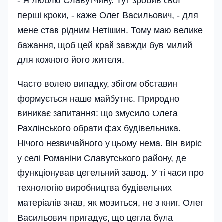
- Я люблю Славутчину. Тут зробив свої
перші кроки, - каже Олег Васильович, - для
мене став рідним Нетішин. Тому маю велике
бажання, щоб цей край завжди був милий
для кожного його жителя.
Часто волею випадку, збігом обставин
формується наше майбутнє. Природно
виникає запитання: що змусило Олега
Рахлінського обрати фах будівельника.
Нічого незвичайного у цьому нема. Він виріс
у селі Романіни Славутського району, де
функціонував цегельний завод. У ті часи про
технологію виробництва будівельних
матеріалів знав, як мовиться, не з книг. Олег
Васильович пригадує, що цегла була