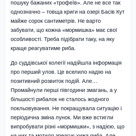
пошуку бажаних «трофеїв». Але не все так
однозначно – товща криги на озері Басів Кут
майже сорок сантиметрів. Не варто
забувати, що кожна «мормишка» має свої
особливості. Треба підібрати таку, на яку
краще реагуватиме риба.
До суддівської колегії надійшла інформація
про перший улов. Це вселило надію на
позитивний розвиток подій. Але…
Промайнули перші півгодини змагань, а у
більшості рибалок не сталось жодного
покльовування. Не покращувала ситуацію і
періодична зміна лунок. Ми вже встигли
випробувати різні «мормишки», з надією, що
на них та мотиля зреагує хижа риба. Але