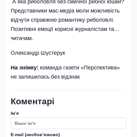
А яка риболовля без смачної рибної юшки?
Представники мас-медіа моли можливість
відчути справжню романтику риболовлі.
Позитивні емоції корисні журналістам та…
читачам.
Олександр Шустерук
На знімку:
команда газети «Перспектива»
не залишилась без відзнак
Коментарі
Імʼя
E-mail (необовʼязково)