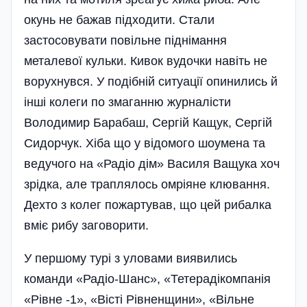
окунь не бажав підходити. Стали
застосовувати повільне піднімання
металевої кульки. Кивок вудочки навіть не
ворухнувся. У по­дібній ситуації опинились й
інші колеги по змаганню журналісти
Володимир Барабаш, Сергій Кащук, Сергій
Сидорчук. Хіба що у відомого шоумена та
ведучого на «Радіо дім» Василя Ващука хоч
зрідка, але траплялось омріяне клювання.
Дехто з колег пожартував, що цей рибалка
вміє рибу заговорити.
У першому турі з уловами виявились
команди «Радіо-Шанс», «Тетерадікомпанія
«Рівне -1», «Вісті Рівненщини», «Вільне