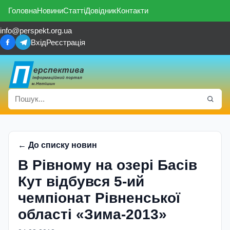
Головна
Новини
Статті
Довідник
Контакти
info@perspekt.org.ua
Вхід
Реєстрація
← До списку новин
В Рівному на озері Басів
Кут відбувся 5-ий
чемпіонат Рівненської
області «Зима-2013»