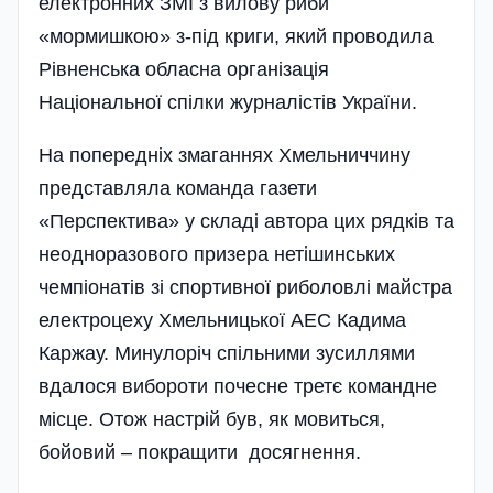
електронних ЗМІ з вилову риби
«мормишкою» з-під криги, який проводила
Рівненська обласна організація
Національної спілки журналістів України.
На попередніх змаганнях Хмельниччину
представляла команда газети
«Перспектива» у складі автора цих рядків та
неодноразового призера нетішинських
чемпіонатів зі спортивної риболовлі майстра
електроцеху Хмельницької АЕС Кадима
Каржау. Минулоріч спільними зусиллями
вдалося вибороти почесне третє командне
місце. Отож настрій був, як мовиться,
бойовий – покращити досягнення.