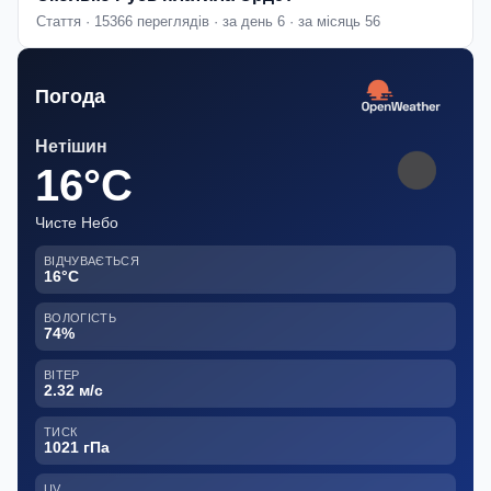
Стаття · 15366 переглядів · за день 6 · за місяць 56
Погода
Нетішин
16°C
Чисте Небо
ВІДЧУВАЄТЬСЯ
16°C
ВОЛОГІСТЬ
74%
ВІТЕР
2.32 м/с
ТИСК
1021 гПа
UV