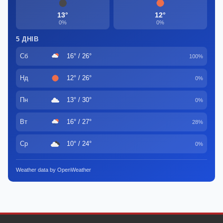
13°
12°
0%
0%
5 ДНІВ
Сб
16° / 26°
100%
Нд
12° / 26°
0%
Пн
13° / 30°
0%
Вт
16° / 27°
28%
Ср
10° / 24°
0%
Weather data by OpenWeather