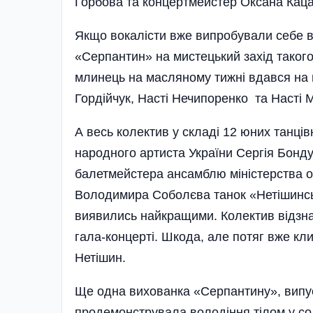
Горбова та концертмейстер Оксана Каца
Якщо вокалісти вже випробували себе в
«Серпантин» на мистецький захід такого
млинець на масляному тижні вдався на всі
Гордійчук, Насті Нечипоренко та Насті 
А весь колектив у складі 12 юних танці
народного артиста України Сергія Бонду
балетмейстера ансамблю міні­стерства
Володимира Соболєва танок «Нетішинські 
виявились найкращими. Колектив відзна
гала-концерті. Шкода, але потяг вже к
Нетішин.
Ще одна вихованка «Серпантину», випуск
продемонструвала володіння тілом у со