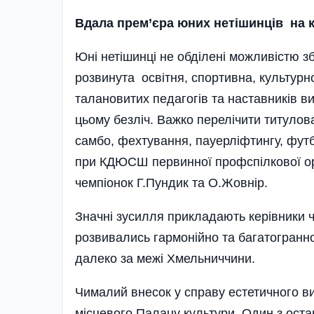
Вдала прем’єра юних нетiшинцiв на 
Юні нетішинці не обділені можливістю з
розвинута освітня, спортивна, культурн
талановитих педагогів та наставників ви
цьому безліч. Важко перелічити титулов
самбо, фехтування, пауерліфтингу, футб
при КДЮСШ первин­ної профспілкової орг
чемпіонок Г.Пундик та О.Жовнір.
Значні зусилля прикладають керівники чи
розвивались гармонійно та багатогранн
далеко за межі Хмельниччини.
Чималий внесок у справу естетичного ви
місцевого Палацу культури. Один з остан