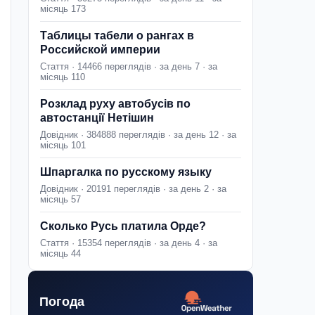
місяць 173
Таблицы табели о рангах в
Российской империи
Стаття · 14466 переглядів · за день 7 · за
місяць 110
Розклад руху автобусів по
автостанції Нетішин
Довідник · 384888 переглядів · за день 12 · за
місяць 101
Шпаргалка по русскому языку
Довідник · 20191 переглядів · за день 2 · за
місяць 57
Сколько Русь платила Орде?
Стаття · 15354 переглядів · за день 4 · за
місяць 44
Погода