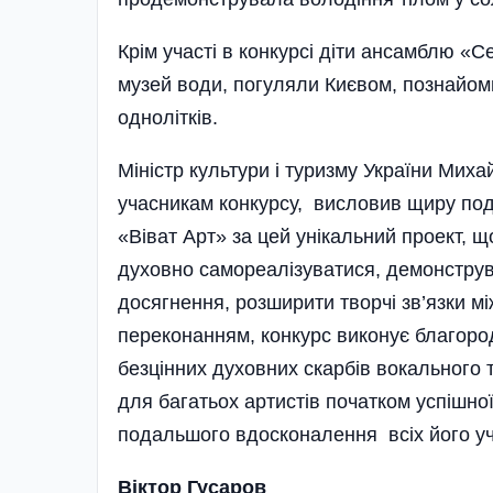
Крім участі в конкурсі діти ансамблю «
музей води, погуляли Києвом, познайом
однолітків.
Міністр культури і туризму України Миха
учасникам конкурсу, висловив щиру подя
«Віват Арт» за цей унікальний проект,
духовно самореалізуватися, демонструва
досягнення, розширити творчі зв’язки 
переконанням, конкурс виконує благоро
безцінних духовних скарбів вокального 
для багатьох артистів початком успішно
подальшого вдосконалення всіх його уч
Віктор Гусаров