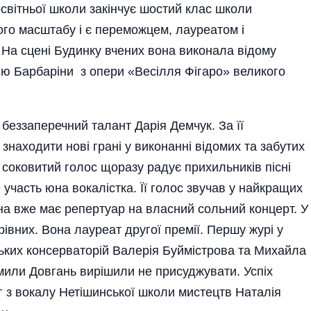
освітньої школи закінчує шостий клас школи
ного масштабу і є переможцем, лауреатом і
На сцені Бу­дин­ку вчених вона виконала відому
ію Барбаріни з опери «Весілля Фігаро» великого
 беззаперечний талант Дарія Демчук. За її
 знаходити нові грані у виконанні відомих та забутих
 соковитий голос щоразу радує прихильників пісні
е участь юна вокалістка. Її голос звучав у найкращих
а вже має репертуар на власний сольний концерт. У
о рівних. Вона лауреат другої премії. Першу журі у
ських консерваторій Валерія Буймістрова та Михайла
мили Довгань вирішили не присуджувати. Успіх
г з вокалу Нетішинської школи мистецтв Наталія