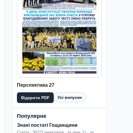
Перспектива 27
Усі випуски
Відкрити PDF
Популярне
Знані постаті Гощанщини
Стаття · 30273 переглядів · за день 11 · за