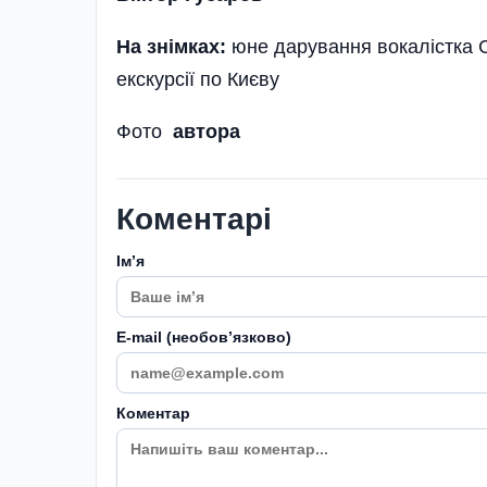
На знімках:
юне дарування вокалістка С
екскурсії по Києву
Фото
автора
Коментарі
Імʼя
E-mail (необовʼязково)
Коментар