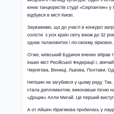
юних танцюристів студії «Серпантин» у 
відбувся в місті Києві.
Зауважимо, що до участі в конкурсі запр
солісти з усіх країн світу віком до 32 р
однак талановитих і по-своєму зіркових.
Отже, київський Будинок вчених зібрав то
інших міст Російської Федерації і, звича
Чернігова, Вінниці, Львова, Полтави, Од
Нетішин не загубився у цьому ряду. Так,
стала дипломантом, виконавши пісню на 
«Дощик» Алли Мигай. Це перший виступ 
А от Айшен Ібрагімова пробилась у лауре