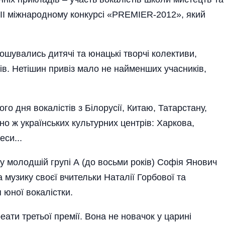
ІІІ міжнарод­ному конкурсі «PREMIER-2012», який
ошувались дитячі та юнацькі творчі колективи,
оків. Нетішин привіз мало не найменших учасників,
го дня вокалістів з Білорусії, Китаю, Татарстану,
йно ж українських культурних центрів: Харкова,
еси...
 у молодшій групі А (до восьми років) Софія Янович
музику своєї вчительки Наталії Горбової та
юної вокалістки.
ати третьої премії. Вона не новачок у царині