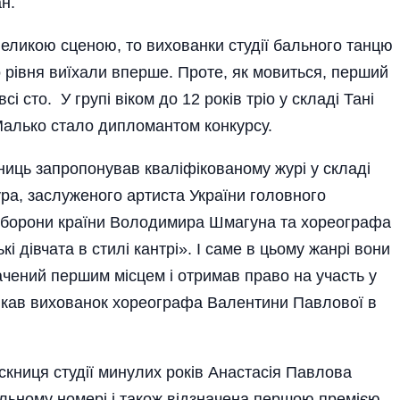
н.
еликою сценою, то вихованки студії бального танцю
 рівня виїхали вперше. Проте, як мовиться, перший
 сто. У групі віком до 12 років тріо у складі Тані
Малько стало дипломантом конкурсу.
вниць запропонував кваліфікованому журі у складі
ра, заслуженого артиста України головного
 оборони країни Володимира Шмагуна та хореографа
дівчата в стилі кантрі». І саме в цьому жанрі вони
чений першим міс­цем і отримав право на участь у
ликав вихованок хореографа Валентини Павлової в
ниця студії минулих років­ Анастасія Павлова
льному номері і також відзначена першою премією.