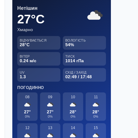
Нетішин
27°C
Хмарно
ВІДЧУВАЄТЬСЯ
ВОЛОГІСТЬ
28°C
54%
ВІТЕР
ТИСК
0.24 м/с
1014 гПа
UV
СХІД / ЗАХІД
1.3
02:49 / 17:48
ПОГОДИННО
08
09
10
11
27°
27°
28°
28°
0%
0%
0%
0%
12
13
14
15