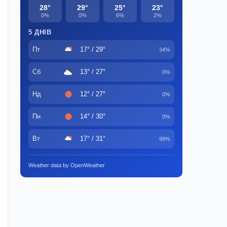
28°
29°
25°
23°
0%
0%
6%
2%
5 ДНІВ
Пт
17° / 29°
34%
Сб
13° / 27°
0%
Нд
12° / 27°
0%
Пн
14° / 30°
0%
Вт
17° / 31°
99%
Weather data by OpenWeather