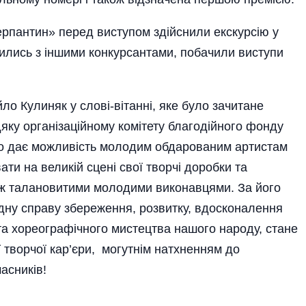
Серпантин» перед виступом здійснили екскурсію у
ились з іншими конкурсантами, побачили виступи
йло Кулиняк у слові-вітанні, яке було зачитане
ку органі­заційному комітету благодійного фонду
 що дає можливість молодим обдарованим артистам
ти на великій сцені свої творчі доробки та
між талановитими молодими виконавцями. За його
дну справу збереження, розвитку, вдосконалення
та хореографічного мистецтва нашого народу, стане
ї творчої кар’єри, могутнім натхненням до
асників!