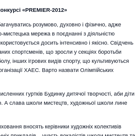
конкурс
i «PREMIER-2012»
багачуватись розумово, духовно і фізично, адже
о-мистецька мережа в поєднанні з діяльністю
користовується досить інтенсивно і якісно. Свідчень
аних спортсменів, що зросли у секціях боротьби
олу, інших ігрових видів спорту, що культивуються
ані­зації ХАЕС. Варто назвати Олімпійських
сленних гуртків Будинку дитячої творчості, аби діти
о. А слава школи мистецтв, художньої школи лине
ховання вносять керівники художніх колективів
ніх прикладів – участь вока­лістів школи мистецтв та