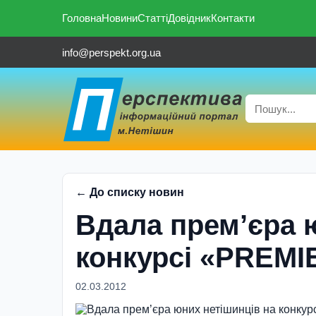
Головна
Новини
Статті
Довідник
Контакти
info@perspekt.org.ua
← До списку новин
Вдала прем’єра 
конкурсi «PREMI
02.03.2012