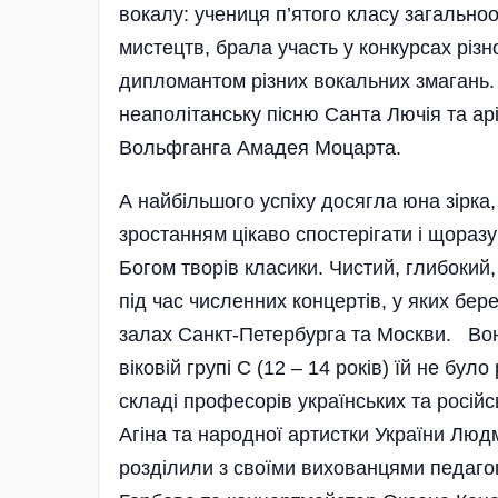
вокалу: учениця п’ятого класу загально
мистецтв, брала участь у конкурсах різ
дипломантом різних вокальних змагань. 
неаполітанську пісню Санта Лючія та ар
Вольфганга Амадея Моцарта.
А найбільшого успіху досягла юна зірка,
зростанням цікаво спостерігати і щоразу
Богом творів класики. Чистий, глибокий,
під час численних концертів, у яких бер
залах Санкт-Петербурга та Москви. Вон
віковій групі С (12 – 14 років) їй не бул
складі професорів українських та росій
Агіна та народної артистки України Люд
розділили з своїми вихованцями педаго