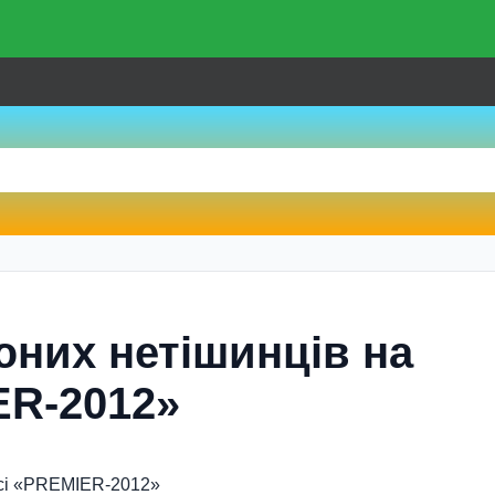
юних нетiшинцiв на
ER-2012»