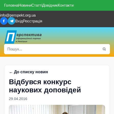
Головна
Новини
Статті
Довідник
Контакти
info@perspekt.org.ua
Вхід
Реєстрація
← До списку новин
Відбувся конкурс
наукових доповідей
29.04.2016