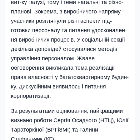
вит-ку галузі, тому і теми нага­л­ь­ні та різ­­но­­
пла­нові. Зокрема, з ви­робни­чого напряму
учас­ники роз­­глянули різні аспекти під­
готовки пер­­соналу та пи­тання­ удо­сконален­
ня виро­б­ни­чих процесів. У со­ціальній секції
декілька доповідей стосу­валися методів
управ­ління персо­налом. Жваве
обговорення викликала тема реалізації
права власності у багатоквартирному будин­
ку. Дискусійним виявилось і питання
корпоратизації.
За результатами оцінювання, най­кращими
ви­знано роботи Сергія­ Осадчого (НТЦ), Юлії
Та­ра­тор­кіної (ВРГіЗМІ) та Галини
Стефаньчик (КГ).