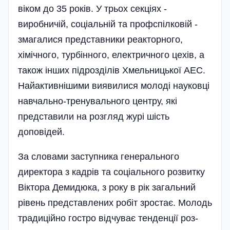
віком до 35 років. У трьох секціях -
виробничій, соці­альній та профспілковій -
змагалися представники реакторного,
хімічного, турбін­ного, електричного цехів, а
також інших підрозділів Хмельницької АЕС.
Найактивнішими виявилися молоді науко­вці
навчально-тренувального цент­ру, які
представили на розгляд журі шість
доповідей.
За словами заступника генера­льного
директора з кадрів та соці­а­ль­ного розвит­ку
Віктора Деми­­дюка, з року в рік зага­ль­ний
рівень представлених робіт зростає. Молодь
традиційно гост­ро від­чу­ває тенден­ції роз­­