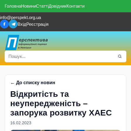
Головна
Новини
Статті
Довідник
Контакти
info@perspekt.org.ua
Вхід
Реєстрація
← До списку новин
Відкритість та
неупередженість –
запорука розвитку ХАЕС
16.02.2023