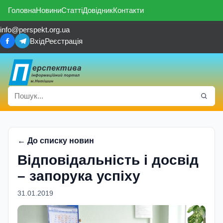
Головна
Новини
Статті
Довідник
Контакти
info@perspekt.org.ua
Вхід
Реєстрація
← До списку новин
Відповідальність і досвід
– запорука успіху
31.01.2019