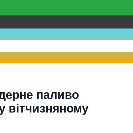
дерне паливо
у вітчизняному