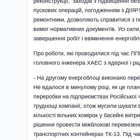
реконструкції, заходів з підвищення бе
пускових операцій, погодженням з ДІЯРУ 
ремонтники, дозволяють справитися з 
вимог нормативних документ­ів. Усі сили,
завершення робіт і ввімкнення енергобл
Про роботи, які проводилися під час П
головного інженера ХАЕС з ядерної і рад
- На другому енергоблоці виконано перев
Не вдалося в минулому році, як це пла
переробки на підприємствах Російської 
труднощі компа­нії, отож мусили шукат­и 
кількості віль­них комірок у басейні ви
рішення провести міжблокові перевезен
транспортних контейнерах ТК-13. Під ч