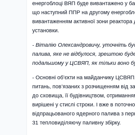
енерго­блоці ВЯП буде вивантажено у б
що наступний ППР на другому енерго­бло
вивантаженням активної зони реактора 
установ­ки.
- Віталію Олександровичу, уточніть бу
палива, яке не відбулося, зрештою буд
подальшому у ЦСВЯП, як тільки воно бу
- Основні об’єкти на майданчику ЦСВЯП,
питань, пов’язаних з розчищенням від за
до сховища, її будівництвом, отримання
вирішені у стислі строки. І вже в поточ
відпрацьованого ядерного палива з перш
31 тепловиділяючу паливну збірку.