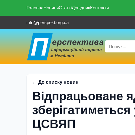
Головна
Новини
Статті
Довідник
Контакти
info@perspekt.org.ua
← До списку новин
Відпрацьоване я
зберігатиметься 
ЦСВЯП