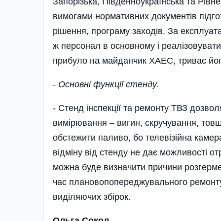
Запорізька, Південноукраїнська та Рівне
вимогами нормативних документів підгот
рішення, програму заходів. За експлуат
ж персонал в основному і реалізовувати
прибуло на майданчик ХАЕС, триває йог
- Основні функції стенду.
- Стенд інспекції та ремонту ТВЗ дозвол
вимірювання – вигин, скручування, товщ
обстежити паливо, бо телевізійна камер
відміну від стенду не дає можливості отр
можна буде визначити причини розгермет
час плановопопереджувального ремонту п
виділяючих збірок.
Ольга Сокол