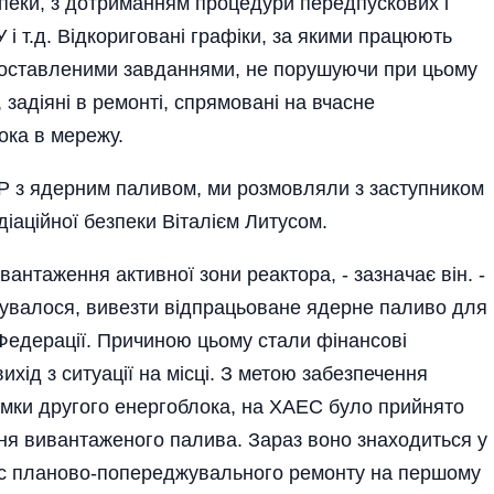
зпеки, з дотриманням процедури передпускових і
і т.д. Відкориговані графіки, за якими працюють
поставленими завданнями, не порушуючи при цьому
 задіяні в ремонті, спрямовані на вчасне
ока в мережу.
ПР з ядерним паливом, ми розмовляли з заступником
іаційної безпеки Віталієм Литусом.
антаження активної зони реактора, - зазначає він. -
нувалося, вивезти відпрацьоване ядерне паливо для
Федера­ції. Причиною цьому стали фінансові
вихід з ситуації на місці. З метою забезпечення
тримки другого енергоблока, на ХАЕС було прийнято
ня вивантаженого палива. Зараз­ воно знаходиться у
ас планово-попере­джувального ремонту на першому