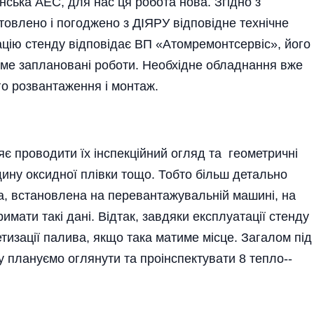
нська АЕС, для нас ця робота нова. Згідно з
овлено і по­го­джено з ДІЯРУ відповідне технічне
ацію стенду відповідає ВП «Атомремонтсервіс», його
ме заплано­вані роботи. Необхід­не обладнання вже
о розвантаження і монтаж.­
яє проводити їх інспекційний огляд та геомет­ричні
ину оксидної плівки тощо. Тобто більш детально
а, встановлена на перевантажува­льній машині, на
имати такі дані. Відтак, завдяки експлуатації стенду
изації палива, як­що така матиме місце. Загалом під
лануємо огляну­ти та проінспектувати 8 тепло­-­