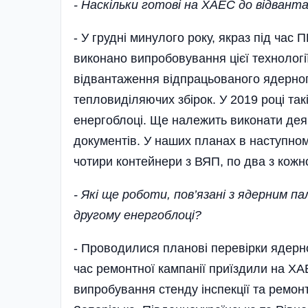
- Наскільки готові на ХАЕС до відвант
- У грудні минулого року, якраз під час 
виконано випробовування цієї технологі
відвантаження відпрацьованого ядерного
тепловиділяючих збірок. У 2019 році т
енергоблоці. Ще належить виконати деякі
документів. У наших планах в наступном
чотири контейнери з ВЯП, по два з кожн
- Які ще роботи, пов’язані з ядерним п
другому енергоблоці?
- Проводилися планові перевірки ядерно
час ремонтної кампанії приїздили на ХА
випробування стенду інспекції та ремон