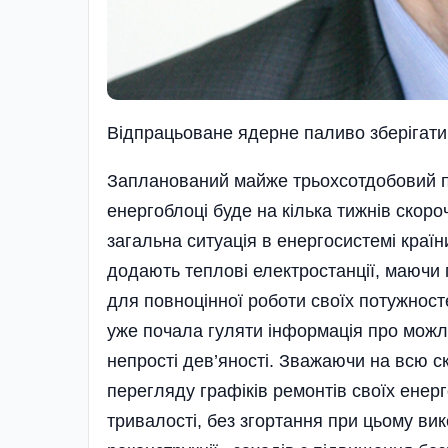
Відпрацьоване ядерне паливо зберігат
Запланований майже трьохсотдобовий 
енергоблоці буде на кілька тижнів скоро
загальна ситуація в енергосистемі країни
додають теплові електростанції, маючи 
для повноцінної роботи своїх потужносте
уже почала гуляти інформація про можлив
непрості дев’яності. Зважаючи на всю с
перегляду графіків ремонтів своїх енерг
тривалості, без згортання при цьому вико