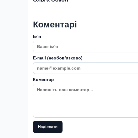
Коментарі
Імʼя
E-mail (необовʼязково)
Коментар
Надіслати