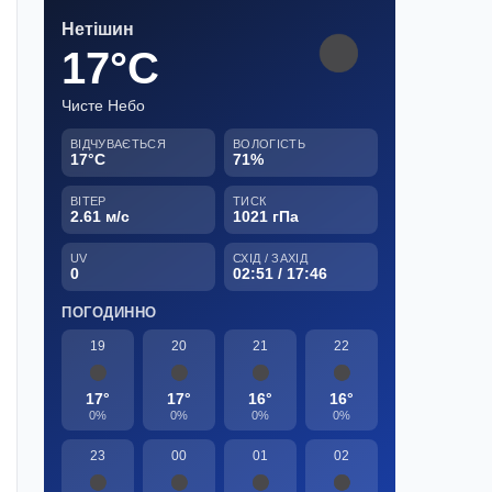
Нетішин
17°C
Чисте Небо
ВІДЧУВАЄТЬСЯ
ВОЛОГІСТЬ
17°C
71%
ВІТЕР
ТИСК
2.61 м/с
1021 гПа
UV
СХІД / ЗАХІД
0
02:51 / 17:46
ПОГОДИННО
19
20
21
22
17°
17°
16°
16°
0%
0%
0%
0%
23
00
01
02