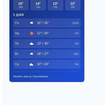
15°
14°
13°
13°
0%
0%
0%
0%
5 ДНІВ
Сб
16° / 26°
100%
Нд
12° / 26°
0%
Пн
13° / 30°
0%
Вт
18° / 27°
28%
Ср
10° / 24°
0%
Weather data by OpenWeather