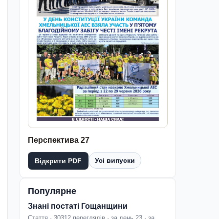
Перспектива 27
Усі випуски
Відкрити PDF
Популярне
Знані постаті Гощанщини
Стаття · 30312 переглядів · за день 23 · за