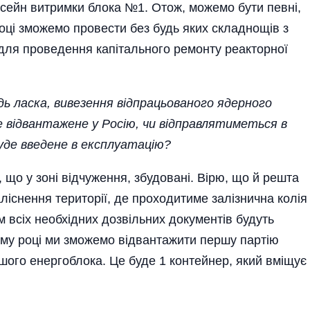
асейн витримки блока №1. Отож, можемо бути певні,
­ці зможемо провести без будь яких складнощів з
для проведення капітального ремонту реак­торної
дь ласка, вивезення відпрацьованого ядерного
е відвантажене у Росію, чи відправлятиметься в
де введене в експлуа­тацію?
 що у зоні відчуження, збудовані. Вірю, що й решта
ліснення території, де прохо­дитиме залізнична колія
м всіх необхідних дозвільних документів будуть
ному році ми зможемо відвантажити першу пар­тію
ого енерго­блока. Це буде 1 контейнер, який вміщує