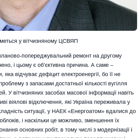
иметься у вітчизняному ЦСВЯП
планово-попереджувальний ремонт на другому
чено, і цьому є об’єктивна причина. А саме –
, яка відчуває дефіцит електроенергії, бо її не
проблему з запасами достатньої кількості вугілля
й. У вітчизняних засобах масової інформації навіть
і віялові від­ключення, які Україна пере­жи­вала у
кладність ситуації, у НАЕК «Енерго­атом» вдалися до
о­блоків, і наскільки це можливо, зменшення їх
нання основних робіт, в тому числі з модернізації і