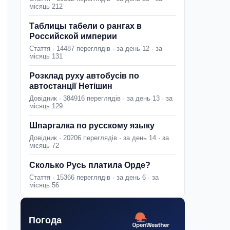
місяць 212
Таблицы табели о рангах в
Российской империи
Стаття · 14487 переглядів · за день 12 · за
місяць 131
Розклад руху автобусів по
автостанції Нетішин
Довідник · 384916 переглядів · за день 13 · за
місяць 129
Шпаргалка по русскому языку
Довідник · 20206 переглядів · за день 14 · за
місяць 72
Сколько Русь платила Орде?
Стаття · 15366 переглядів · за день 6 · за
місяць 56
Погода