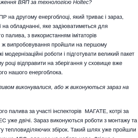
аження ВЯП за технологією Holtec?
ППР на другому енергоблоці, який триває і зараз,
ї на обладнанні, яке задіюватиметься для
 палива, з використанням імітаторів
акі ж випробовування пройшли на першому
 модернізаційні роботи і підготувати великий пакет
у році відправити на зберігання у сховище вже
ого нашого енергоблока.
аливом виконувалися, або ж виконуються зараз на
го палива за участі інспекторів МАГАТЕ, котрі за
ЕС уже двічі. Зараз виконуються роботи з монтажу та
т­у тепловиділяючих збірок. Такий шлях уже про­йшли