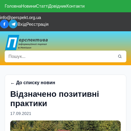
Головна
Новини
Статті
Довідник
Контакти
info@perspekt.org.ua
Вхід
Реєстрація
← До списку новин
Відзначено позитивні
практики
17.09.2021