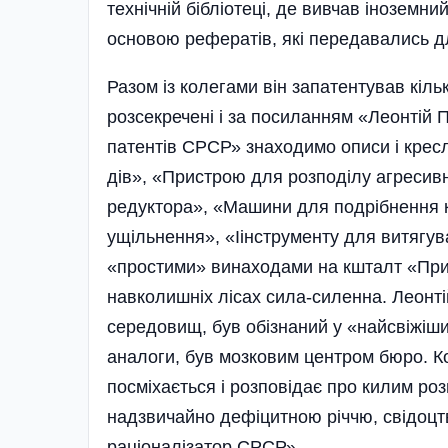
технічній бібліотеці, де вивчав іноземн
основою рефератів, які передавались д
Разом із колегами він запатентував кільк
розсекречені і за посиланням «Леонтій Па
патентів СРСР» знаходимо описи і кре
дів», «Пристрою для роз­по­ді­лу агре­сив­
редуктора», «Машини для подрібнення 
ущільнення», «Іінструменту для витягув
«простими» винаходами на кшталт «Прист
навколишніх лісах сила-силенна. Леон­т
середовищ, був обізнаний у «най­свіжіши
аналоги, був мозковим центром бюро. К
посміхається і розповідає про килим розм
надзвичайно дефіцитною річчю, свідоцтв
раціоналізатор СРСР».