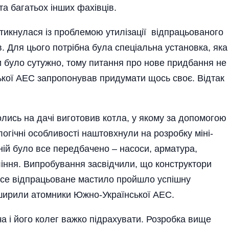
а бага­тьох інших фахівців.
тикнулася із проблемою утилізації відпрацьованого
. Для цього потрібна була спеціальна установка, яка
 було сутужно, тому питання про нове при­дбання не
ької АЕС запропонував придумати щось своє. Відтак
олись на дачі виготовив котла, у якому за допомогою
логічні особливості наштовхнули на розробку міні-
ній було все перед­баче­но – насо­си, арматура,
­ління. Випробування засвідчили, що конс­труктори
е відпрацьо­ване мас­тило пройшло успішну
оширили атомники Южно-Україн­ської АЕС.
ча і його колег важко підрахувати. Розробка вище