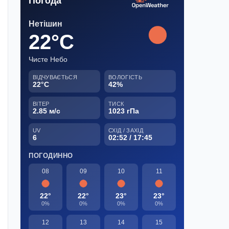
Погода
Нетішин
22°C
Чисте Небо
ВІДЧУВАЄТЬСЯ
ВОЛОГІСТЬ
22°C
42%
ВІТЕР
ТИСК
2.85 м/с
1023 гПа
UV
СХІД / ЗАХІД
6
02:52 / 17:45
ПОГОДИННО
08
09
10
11
22°
22°
23°
23°
0%
0%
0%
0%
12
13
14
15