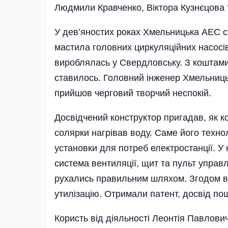
Людмили Кравченко, Віктора Кузнєцова т
У дев’яностих роках Хмельницька АЕС с
мастила головних циркуляційних насосів
вироблялась у Свердловську. З коштами
ставилось. Головний інженер­ Хмельниц
прийшов черговий творчий неспокій.
Досвідчений конструктор пригадав, як к
солярки­ нагрівав воду. Саме його техно
установки для потреб елек­тростанції. У 
система венти­ляції, щит та пульт управ
рухались правильним шляхом. Згодом вс
утилізацію. Отримали патент, дос­від п
Користь від діяльності Леонтія Павлови