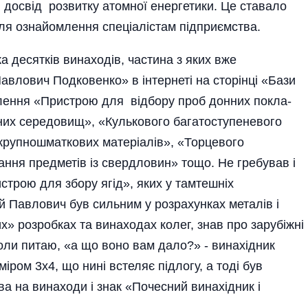
ий досвід розвитку атомної енергетики. Це ставало
ля ознайомлення спеціалістам підприємства.
а десятків винаходів, час­тина з яких вже
влович Под­ковенко» в інтернеті на сто­рін­ці «Бази
слення «Пристрою для відбору проб донних покла­
них­ середовищ», «Кулькового бага­­т­о­ст­упе­невого
крупношматкових матеріалів», «Торцевого
ання предметів із сверд­ловин» тощо. Не гребував і
­рою для збору ягід», яких у тамтешніх
ій Павлович був сильним у розрахунках металів і
х» розробках та винаходах колег, знав про зарубіжні
оли питаю, «а що воно вам дало?» - винахідник
іром 3х4, що нині встеляє підлогу, а тоді був
а на винаходи і знак «Почесний винахідник і