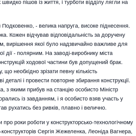
швидко пішов із життя, і турботи відділу лягли на
ій Подковенко, - велика напруга, високе піднесення.
а. Кожен відчував відповідальність за доручену
ем, вирішення якої було надзвичайно важливе для
ої дії - полярним. На заводі-виробнику міста
онструкцій ходової частини був допущений брак.
 що необхідно зрізати певну кількість
і деталі і провести повторне збирання конструкції.
а, з якими прибув на станцію особисто Міністр
ались із завданням, і я особисто взяв участь у
ав рухатись без ривків, плавно і велично.
 про роки роботи у конструкторсько-технологічному
в-конструкторів Сергія Жежеленка, Леоніда Вагнера,