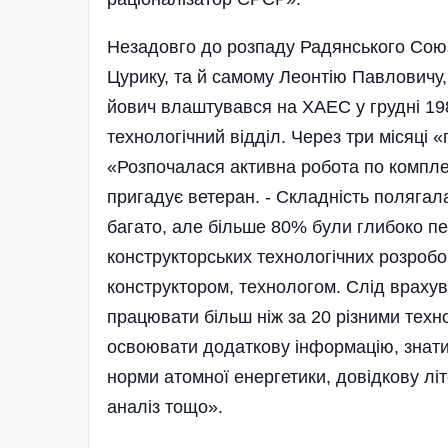
Незадовго до розпаду Радянського Союз
Цурику, та й самому Леонтію Павловичу,
йович влаштувався на ХАЕС у грудні 198
технологічний відділ. Через три місяці 
«Розпочалася активна ро­бо­та по компле
пригадує ветеран. - Складність поляга
багато, але більше 80% були глибоко пе
конструкторських технологіч­них розроб
конструктором, технологом. Слід враху
працювати більш ніж за 20 різними техн
освоювати додаткову інформацію, знати
норми атомної енергетики, довідкову літ
аналіз тощо».