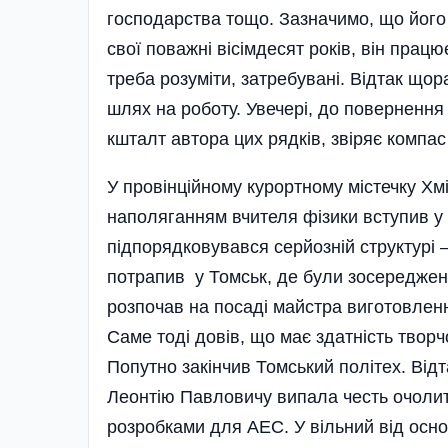
господарства тощо. Зазначимо, що його
свої поважні вісім­десят років, він працю
треба розуміти, затребувані. Відтак що
шлях на роботу. Увечері, до повернення 
кшталт автора цих рядків, звіряє компа
У провінційному курортному містечку Хміл
наполяганням вчителя фізики вступив у
підпорядковувався серйозній структур
потрапив у Томськ, де були зосереджені
розпочав на посаді майстра виготовлення
Саме тоді довів, що має здатність твор
Попутно закінчив Томський політех. Від
Леонтію Павловичу випала честь очолит
розробками для АЕС. У вільний від осно