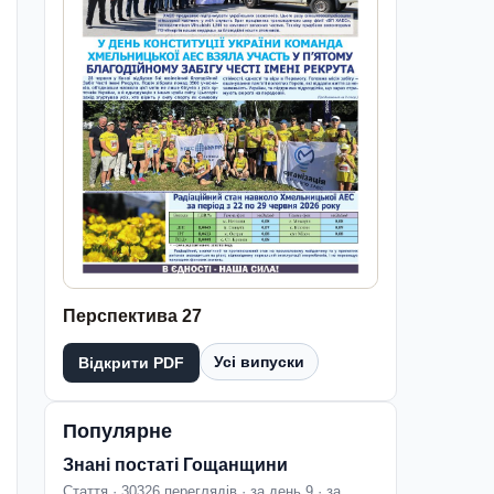
Перспектива 27
Усі випуски
Відкрити PDF
Популярне
Знані постаті Гощанщини
Стаття · 30326 переглядів · за день 9 · за