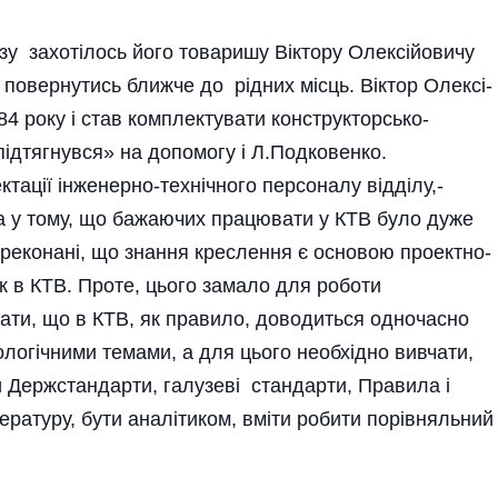
у захотілось його товаришу Віктору Олексійовичу
 повернутись ближче до рідних місць. Віктор Олексі­
4 року і став комплектувати конструкторсько-
«підтягнувся» на допомогу і Л.Подковенко.
ктації інженерно-технічного персоналу відділу,-
ла у тому, що бажаючих працювати у КТВ було дуже
рекона­ні, що знання креслення є основою проектно-
ок в КТВ. Проте, цього замало для роботи
вати, що в КТВ, як правило, доводиться одночасно
ологічними темами, а для цього необхідно вивчати,
 Держстандарти, галузеві стандарти, Правила і
ературу, бути аналітиком, вміти робити порівняльний