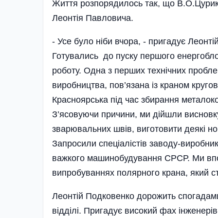
Життя розпорядилось так, що В.О.Цурик 
Леонтія Павловича.
- Усе було ніби вчора, - пригадує Леонт
Готувались до пуску першого енергоблок
роботу. Одна з перших технічних пробл
виробництва, пов’язана із краном кругов
Красноярська під час збирання металок
З’ясовуючи причини, ми дійшли висновку,
зварювальних швів, виготовити деякі нов
Запросили спеціалістів заводу-виробник
важкого машинобудування СРСР. Ми впор
випробуваннях полярного крана, який ст
Леонтій Подковенко дорожить спогадами
відділі. Пригадує високий фах інженері