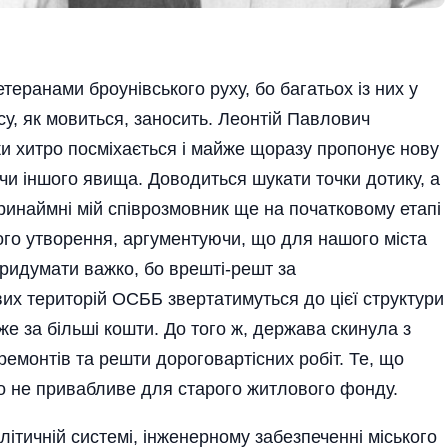
еранами броунівського руху, бо багатьох із них у
су, як мовиться, заносить. Леонтій Пав­лович
и хитро посміхається і майже щоразу пропонує нову
 чи іншого явища. Доводиться шукати точки дотику, а
ринаймні мій співрозмовник ще на початковому етапі
го утворення, аргументуючи, що для нашого міста
ридумати важко, бо врешті-решт за
их територій ОСББ звертатимуться до цієї структури
вже за більші кошти. До того ж, держава скинула з
ремонтів та решти дороговартісних робіт. Те, що
о не привабливе для старого житлового фонду.
літичній системі, інженерному забезпеченні міського