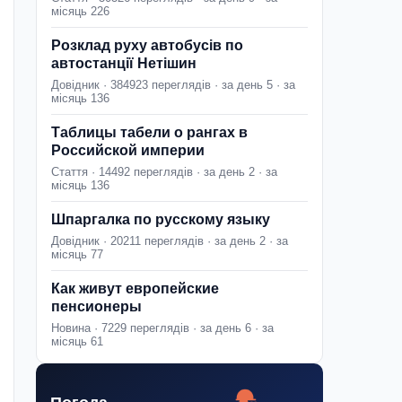
місяць 226
Розклад руху автобусів по
автостанції Нетішин
Довідник · 384923 переглядів · за день 5 · за
місяць 136
Таблицы табели о рангах в
Российской империи
Стаття · 14492 переглядів · за день 2 · за
місяць 136
Шпаргалка по русскому языку
Довідник · 20211 переглядів · за день 2 · за
місяць 77
Как живут европейские
пенсионеры
Новина · 7229 переглядів · за день 6 · за
місяць 61