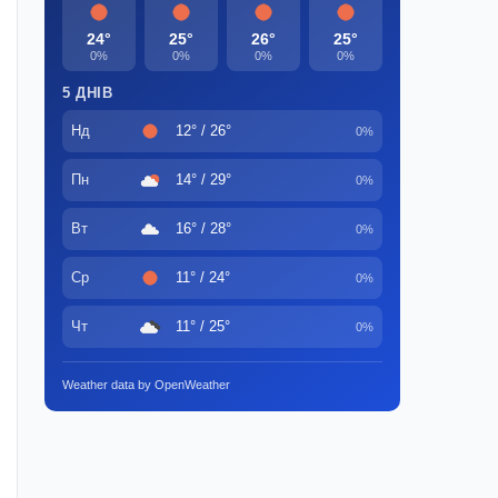
24°
25°
26°
25°
0%
0%
0%
0%
5 ДНІВ
Нд
12° / 26°
0%
Пн
14° / 29°
0%
Вт
16° / 28°
0%
Ср
11° / 24°
0%
Чт
11° / 25°
0%
Weather data by OpenWeather