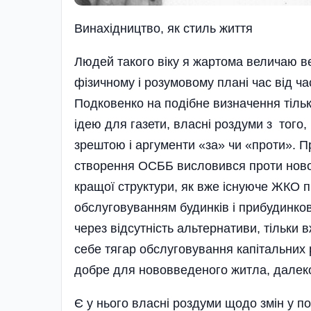
Винахідництво, як стиль життя
Людей такого віку я жартома величаю вет
фізичному і розумовому плані час від ча
Подковенко на подібне визначення тільк
ідею для газети, власні роздуми з того,
зрештою і аргументи «за» чи «проти». П
створення ОСББ висловився проти ново
кращої структури, як вже існуюче ЖКО п
обслуговуванням будинків і прибудинков
через відсутність альтернативи, тільки 
себе тягар обслуговування капітальних 
добре для нововведеного житла, далек
Є у нього власні роздуми щодо змін у по