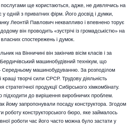
 послугами ще користаються, адже, не дивлячись на
є у одній з приватних фірм. Його досвід і думки,
ранку Леонтій Павлович неквапливо і впевнено торує
додому він проводить «зустрічі із громадськістю» на
с власних спостережень і думок.
ьник на Вінничині він закінчив вісім класів і за
 Бердичівський машинобудівний технікум, що
і – Середньому машинобудуванню. За розподілом
 кращі творчі сили СРСР. Трудову діяльність
 стратегічної продукції Сибірського хім­комбінату.
чо підходити до вирі­шення виробничих проблем.
так йому запропонували посаду конструктора. Згодом
и роботу конструкторського бюро, яке займалось
вної роботи час його часто можна було застати у