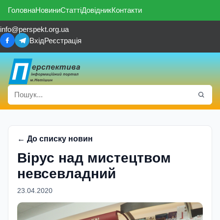
Головна
Новини
Статті
Довідник
Контакти
info@perspekt.org.ua
Вхід
Реєстрація
← До списку новин
Вірус над мистецтвом
невсевладний
23.04.2020