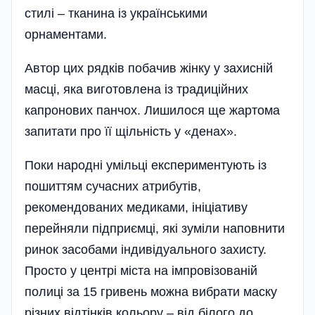
стилі – тканина із українськими
орнаментами.
Автор цих рядків побачив жінку у захисній
масці, яка виготовлена із традиційних
капронових панчох. Лишилося ще жартома
запитати про її щільність у «денах».
Поки народні умільці експериментують із
пошиттям сучасних атрибутів,
рекомендованих медиками, ініціативу
перейняли підприємці, які зуміли наповнити
ринок засобами індивідуального захисту.
Просто у центрі міста на імпровізованій
полиці за 15 гривень можна вибрати маску
різних відтінків кольору – від білого до