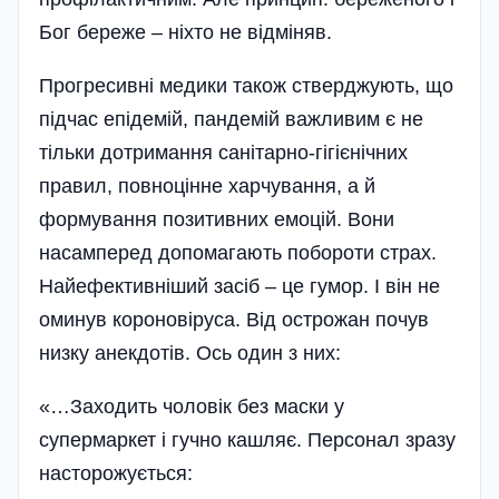
Бог береже – ніхто не відміняв.
Прогресивні медики також стверджують, що
підчас епідемій, пандемій важливим є не
тільки дотримання санітарно-гігієнічних
правил, повноцінне харчування, а й
формування позитивних емоцій. Вони
насамперед допомагають побороти страх.
Найефективніший засіб – це гумор. І він не
оминув короновіруса. Від острожан почув
низку анекдотів. Ось один з них:
«…Заходить чоловік без маски у
супермаркет і гучно кашляє. Персонал зразу
насторожується: