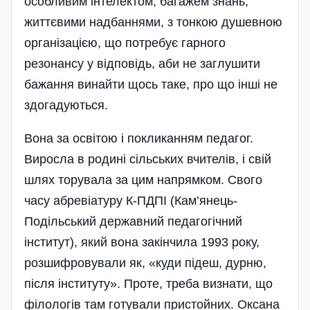
особливим інтелектом, багажем знань,
життєвими надбаннями, з тонкою душевною
організацією, що потребує гарного
резонансу у відповідь, аби не заглушити
бажання винайти щось таке, про що інші не
здогадуються.
Вона за освітою і покликанням педагог.
Виросла в родині сільських вчителів, і свій
шлях торувала за цим напрямком. Свого
часу абревіатуру К-ПДПІ (Кам’янець-
Подільський державний педагогічний
інститут), який вона закінчила 1993 року,
розшифровували як, «куди підеш, дурню,
після інституту». Проте, треба визнати, що
філологів там готували пристойних. Оксана