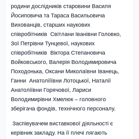
родини дослідників старовини Василя
Йосиповича та Тараса Васильовича
Вихованців, старших наукових
співробітників Світлани Іванівни Головко,
Зої Петрівни Тунцевої, наукових
співробітників Віктора Степановича
Войковського, Валерія Володимировича
Походонька, Оксани Миколаївни Іванець,
Ганни Анатоліїївни Лотоцької, Наталії
Анатоліївни Горячової, Лариси
Володимирівни Хмелюк – головного
зберігача фондів, технічного персоналу.
Заспівувачем виставкової діяльності є
керівник закладу. На її плечі лягають