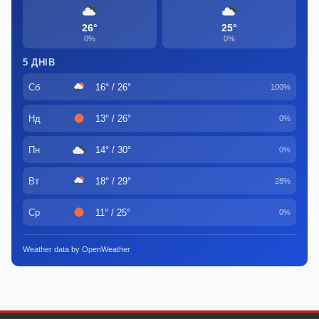
26°
25°
0%
0%
5 ДНІВ
Сб
16° / 26°
100%
Нд
13° / 26°
0%
Пн
14° / 30°
0%
Вт
18° / 29°
28%
Ср
11° / 25°
0%
Weather data by OpenWeather