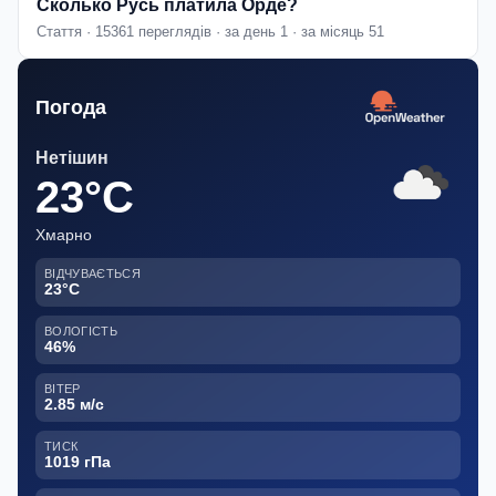
Сколько Русь платила Орде?
Стаття · 15361 переглядів · за день 1 · за місяць 51
Погода
Нетішин
23°C
Хмарно
ВІДЧУВАЄТЬСЯ
23°C
ВОЛОГІСТЬ
46%
ВІТЕР
2.85 м/с
ТИСК
1019 гПа