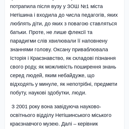
потрапила після вузу у ЗОШ №1 міста
Нетішина і входила до числа педагогів, яких
люблять діти, до яких з повагою ставляться
батьки. Проте, не лише флексії та
парадигми слів хвилювали її наповнену
знаннями голову. Оксану приваблювала
Історія і Краєзнавство, як складові пізнання
свого роду, як можливість поширення знань
серед людей, яким небайдуже, що
відходять у минуле, як непотрібні, предмети
побуту, наукові здобутки, люди.
З 2001 року вона завідуюча науково-
освітнього відділу Нетішинського міського
краєзнавчого музею. Далі – керівник