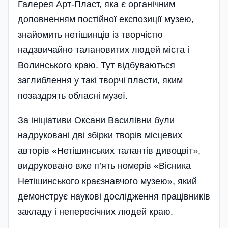
Галерея Арт-Пласт, яка є органі­чним
доповненням постійної експозиції музею,
знайомить нетішинців із творчістю
надзвичайно талановитих людей міста і
Волинського краю. Тут відбуваються
заглиблення у такі творчі пласти, яким
позаздрять обласні музеї.
За ініціативи Оксани Василівни були
надруковані дві збірки творів місцевих
авторів «Нетішинських талантів дивоцвіт»,
видруковано вже п’ять номерів «Вісника
Нетішинського краєзнавчого музею», який
демонструє наукові дослідження працівників
закладу і непересічних людей краю.