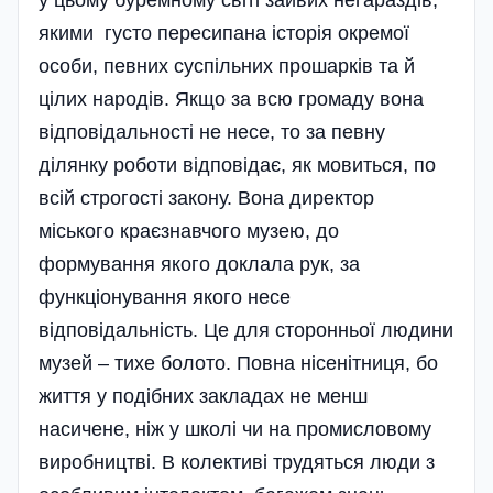
у цьому буремному світі зайвих негараздів,
якими густо пересипана історія окремої
особи, певних суспільних прошарків та й
цілих народів. Якщо за всю громаду вона
відповідальності не несе, то за певну
ділянку роботи відповідає, як мовиться, по
всій строгості закону. Вона директор
міського краєзнавчого музею, до
формування якого доклала рук, за
функціонування якого несе
відповідальність. Це для сторонньої людини
музей – тихе болото. Повна нісені­тниця, бо
життя у подібних закладах не менш
насичене, ніж у школі чи на промисловому
виробництві. В колективі трудяться люди з