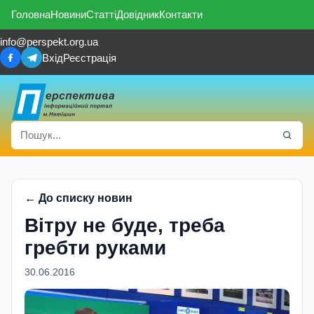
Головна
Новини
Статті
Довідник
Контакти
info@perspekt.org.ua
Вхід
Реєстрація
← До списку новин
Вітру не буде, треба
гребти руками
30.06.2016