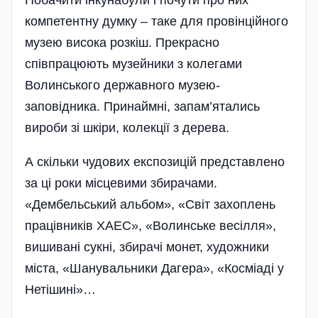
Побачити інкунабули і почути про них
компетентну думку – таке для провінційного
музею висока розкіш. Прекрасно
співпрацюють музейники з колегами
Волинського державного музею-
заповідника. Принаймні, запам’ятались
вироби зі шкіри, колекції з дерева.
А скільки чудових експозицій представлено
за ці роки місцевими збирачами.
«Дембельський альбом», «Світ захоплень
працівників ХАЕС», «Волинське весілля»,
вишивані сукні, збирачі монет, художники
міста, «Шанувальники Дагера», «Косміаді у
Нетішині»…