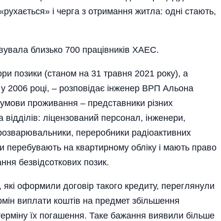
«рухається» і черга з отримання житла: одні стають,
вувала близько 700 працівників ХАЕС.
ри позики (станом на 31 травня 2021 року), а
у 2006 році, – розповідає інженер ВРП Альона
умови проживання – представники різних
та відділів: ліцензований персонал, інженери,
розварювальники, переробники радіоактивних
они перебувають на квартирному обліку і мають право
ння безвідсоткових позик.
, які оформили договір такого кредиту, переглянули
ермін виплати коштів на предмет збільшення
терміну їх погашення. Таке бажання виявили більше