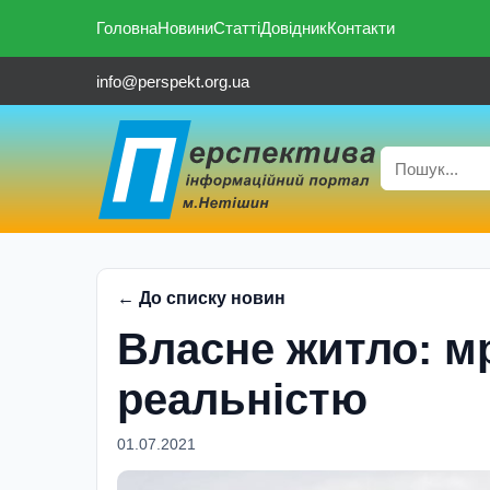
Головна
Новини
Статті
Довідник
Контакти
info@perspekt.org.ua
← До списку новин
Власне житло: мр
реальністю
01.07.2021