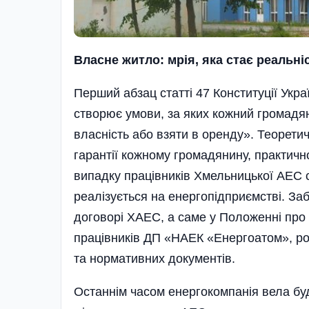
Власне житло: мрія, яка стає реальні
Перший абзац статті 47 Конституції Укр
створює умови, за яких кожний громадя
власність або взяти в оренду». Теорети
гарантії кожному громадянину, практично
випадку працівників Хмельницької АЕС 
реалізується на енергопідприємстві. За
договорі ХАЕС, а саме у Положенні про
працівників ДП «НАЕК «Енергоатом», ро
та нормативних документів.
Останнім часом енергокомпанія вела буд