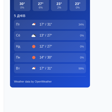
30°
27°
23°
23°
0%
6%
2%
0%
5 ДНІВ
Пт
17° / 31°
34%
Сб
13° / 27°
0%
Нд
12° / 27°
0%
Пн
14° / 30°
0%
Вт
17° / 31°
99%
Weather data by OpenWeather