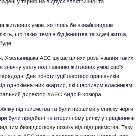
ладені у тариф на відпуск електричної та
ння житлових умов, хотілось би якнайшвидше
іють, що таких темпів будівництва та здачі житла,
 буде.
я, Хмельницька АЕС шукає шляхи розв`язання таких
яє значну увагу поліпшенню житлових умов своїх
передодні Дня Конституції шестеро працівників
від однокімнатних квартир, які щасливим власникам
еральний директор ХАЕС Андрій Козюра.
бліку підприємства та були першими у списку черги
ри були придбані на вторинному ринку у працівників
ред тим безвідсоткову позику від підприємства. Таку