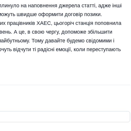
вплинуло на наповнення джерела статті, адже інші
ожуть швидше оформити договір позики.
их працівників ХАЕС, цьогоріч станція поповнила
вень. А це, в свою чергу, допоможе збільшити
майбутньому. Тому давайте будемо свідомими і
чуть відчути ті радісні емоції, коли переступають