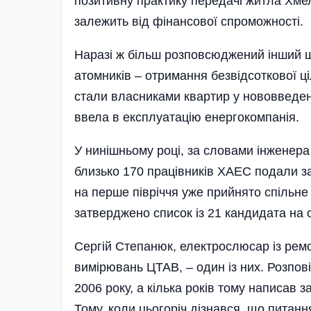
позитивну практику передачі житла Хме
залежить від фінансової спроможності.
Наразі ж більш розповсюджений інший 
атомників – отримання безвідсоткової ц
стали власниками квартир у нововведен
ввела в експлуатацію енергокомпанія.
У нинішньому році, за словами інженера
близько 170 працівників ХАЕС подали за
на перше півріччя уже прийнято спільне
затверджено список із 21 кандидата на
Сергій Степанюк, електрослюсар із ремо
вимірювань ЦТАВ, – один із них. Розпов
2006 року, а кілька років тому написав 
Тому, коли цьогоріч дізнався, що питанн