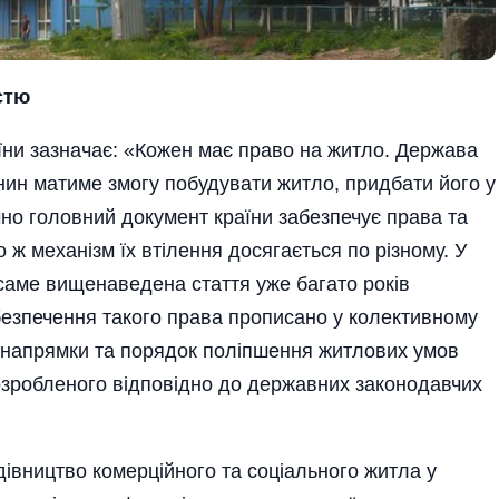
стю
аїни зазначає: «Кожен має право на житло. Держава
нин матиме змогу побудувати житло, придбати його у
чно головний документ країни забезпечує права та
 ж механізм їх втілення досягається по різному. У
саме вищенаведена стаття уже багато років
безпечення такого права прописано у колективному
 напрямки та порядок поліпшення житлових умов
зробленого відповідно до державних законодавчих
івництво комерційного та соціального житла у