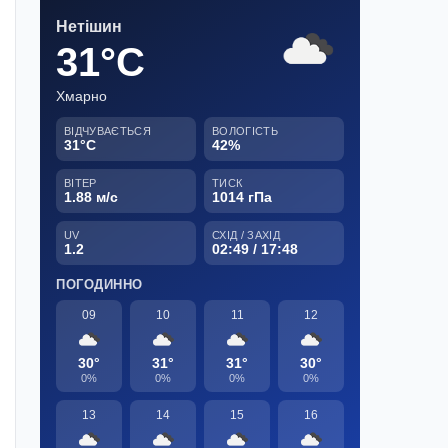
Нетішин
31°C
Хмарно
ВІДЧУВАЄТЬСЯ
ВОЛОГІСТЬ
31°C
42%
ВІТЕР
ТИСК
1.88 м/с
1014 гПа
UV
СХІД / ЗАХІД
1.2
02:49 / 17:48
ПОГОДИННО
09
10
11
12
30°
31°
31°
30°
0%
0%
0%
0%
13
14
15
16