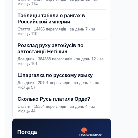
місяць 174
Таблицы табели о рангах в
Российской империи
Стаття · 14466 переглядів · за день 7 · за
місяць 110
Розклад руху автобусів по
автостанції Нетішин
Довідник · 384888 переглядів · за день 12 · за
місяць 101
Шпаргалка по русскому языку
Довідник · 20191 переглядів · за день 2 · за
місяць 57
Сколько Русь платила Орде?
Стаття · 15354 переглядів · за день 4 · за
місяць 44
Погода