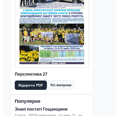
Перспектива 27
Усі випуски
Відкрити PDF
Популярне
Знані постаті Гощанщини
Стаття · 30274 переглядів · за день 12 · за