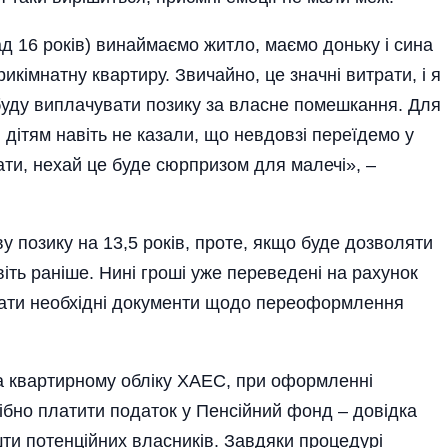
д 16 років) винаймаємо житло, маємо доньку і сина
икімнатну квартиру. Звичайно, це значні витрати, і я
 буду виплачувати позику за власне помешкання. Для
 дітям навіть не казали, що невдовзі переїдемо у
нати, нехай це буде сюрпризом для малечі», –
 позику на 13,5 років, проте, якщо буде дозволяти
віть раніше. Нині гроші уже переведені на рахунок
рати необхідні документи щодо переоформлення
на квартирному обліку ХАЕС, при оформленні
ібно платити податок у Пенсійний фонд – довідка
ти потенційних власників. Завдяки процедурі