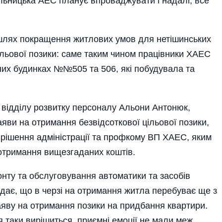
льницька АЕС планує впроваджувати і надалі, все
шлях покращення житлових умов для нетішинських
ільової позики: саме таким чином працівники ХАЕС
их будинках №№505 та 506, які побудувала та
 відділу розвитку персоналу Альони Антонюк,
яви на отримання безвідсоткової цільової позики,
 рішення адміністрації та профкому ВП ХАЕС, яким
 отримання вищезгаданих коштів.
нту та обслуговування автоматики та засобів
ідає, що в черзі на отримання житла перебуває ще з
заяву на отримання позики на придбання квартири.
я таки вирішиться, приємні емоції не мали меж.