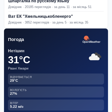
Шпаргалка по русскому языку
Довідник · 20185 переглядів · за день 11 · за місяць 51
Ват ЕК "Хмельницькобленерго"
Довідник · 3852 переглядів · за день 5 · за місяць 35
Погода
Нетішин
31°C
Рвані Хмари
ВІДЧУВАЄТЬСЯ
29°C
ВОЛОГІСТЬ
27%
ВІТЕР
5.22 м/с