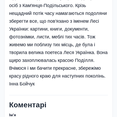
осіб з Кам'янця-Подільського. Крізь
нещадний потік часу намагаються подоляни
зберегти все, що пов'язано з іменем Лесі
Українки: картини, книги, документи,
фотознімки, листи, меблі тих часів. Тож
живемо ми поблизу тих місць, де була і
творила велика поетеса Леся Українка. Вона
щиро захоплювалась красою Поділля.
Вчімося і ми бачити прекрасне, збережімо
красу рідного краю для наступних поколінь.
Інна Бойчук
Коментарі
Імʼя