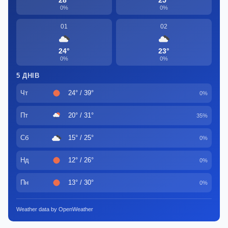
0%
0%
01
02
24°
23°
0%
0%
5 ДНІВ
Чт
24° / 39°
0%
Пт
20° / 31°
35%
Сб
15° / 25°
0%
Нд
12° / 26°
0%
Пн
13° / 30°
0%
Weather data by OpenWeather