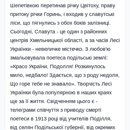
Шепетівкою перетинав річку Цвітоху, праву
притоку річки Горинь, і входив у славутські
ліси, що тягнулись з обох боків залізниці.
Сьогодні, Славута - це один з районних
центрів Хмельницької області, а за часів Лесі
Українки - невеличке містечко. З любов'ю
змальовувала поетеса подільські землі:
«Красо України, Подолля! Розкинулось
мило, недбало! Здається, що з роду недоля,
Що горе тебе не знавало». Творчість Лесі
Українки була популярною в наших краях
ще за її життя. Свідченням цього є -
телеграми співчуття з приводу смерті
поетеси в 1913 році від учителів Поділля,
від селян Подільської губернії, від окремих