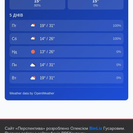
15°
15°
80%
0%
5 ДНІВ
Пт
19° / 31°
100%
Сб
14° / 26°
100%
Нд
13° / 26°
0%
Пн
14° / 31°
0%
Вт
19° / 31°
0%
Weather data by OpenWeather
Сайт «Перспектива» розроблено Олексієм
BinLiz
Гусаровим.