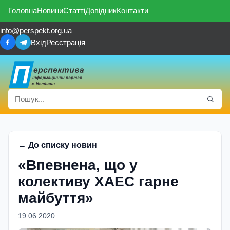
Головна
Новини
Статті
Довідник
Контакти
info@perspekt.org.ua
Вхід
Реєстрація
← До списку новин
«Впевнена, що у
колективу ХАЕС гарне
майбуття»
19.06.2020