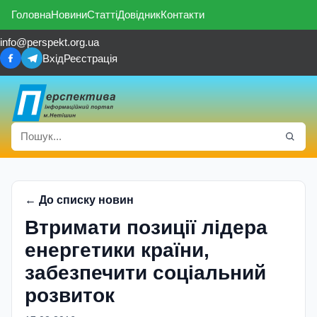
Головна
Новини
Статті
Довідник
Контакти
info@perspekt.org.ua
Вхід
Реєстрація
← До списку новин
Втримати позиції лідера
енергетики країни,
забезпечити соціальний
розвиток