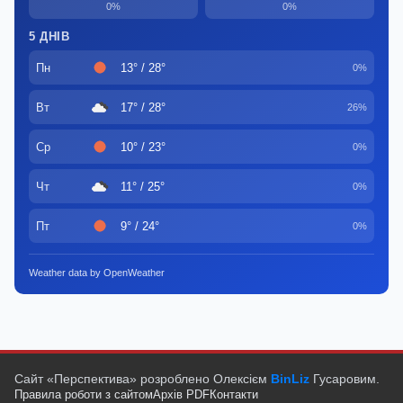
0%
0%
5 ДНІВ
Пн
13° / 28°
0%
Вт
17° / 28°
26%
Ср
10° / 23°
0%
Чт
11° / 25°
0%
Пт
9° / 24°
0%
Weather data by OpenWeather
Сайт «Перспектива» розроблено Олексієм
BinLiz
Гусаровим.
Правила роботи з сайтом
Архів PDF
Контакти