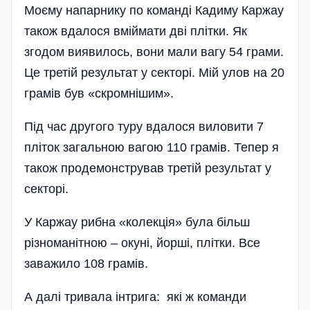
Моєму напарнику по команді Кадиму Каржау
також вдалося вміймати дві плітки. Як
згодом виявилось, вони мали вагу 54 грами.
Це третій результат у секторі. Мій улов на 20
грамів був «скромнішим».
Під час другого туру вдалося виловити 7
пліток загальною вагою 110 грамів. Тепер я
також продемонстрував третій результат у
секторі.
У Каржау рибна «колекція» була більш
різноманітною – окуні, йорші, плітки. Все
заважило 108 грамів.
А далі тривала інтрига: які ж команди