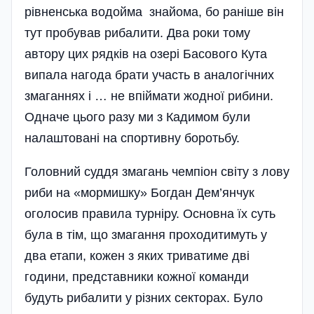
рівненська водойма знайома, бо раніше він
тут пробував рибалити. Два роки тому
автору цих рядків на озері Басового Кута
випала нагода брати участь в аналогічних
змаганнях і … не впіймати жодної рибини.
Одначе цього разу ми з Кадимом були
налаштовані на спортивну боротьбу.
Головний суддя змагань чемпі­он світу з лову
риби на «мормишку» Богдан Дем’янчук
оголосив правила турніру. Основна їх суть
була в тім, що змагання проходитимуть у
два етапи, кожен з яких триватиме дві
години, представники кожної команди
будуть рибалити у різних секторах. Було