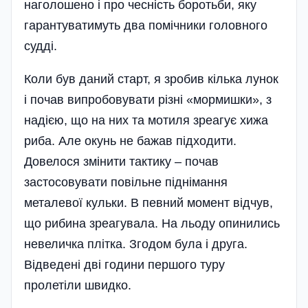
наголошено і про чесність боротьби, яку
гарантуватимуть два помічники головного
судді.
Коли був даний старт, я зробив кілька лунок
і почав випробовувати різні «мормишки», з
надією, що на них та мотиля зреагує хижа
риба. Але окунь не бажав підходити.
Довелося змінити тактику – почав
застосовувати повільне піднімання
металевої кульки. В певний момент відчув,
що рибина зреагувала. На льоду опинились
невеличка плітка. Згодом була і друга.
Відведені дві години першого туру
пролетіли швидко.