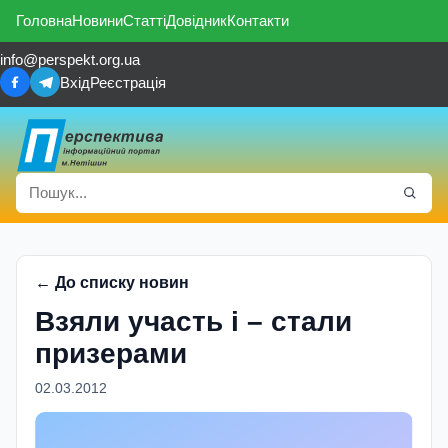
Головна
Новини
Статті
Довідник
Контакти
info@perspekt.org.ua
Вхід
Реєстрація
← До списку новин
Взяли участь і – стали
призерами
02.03.2012