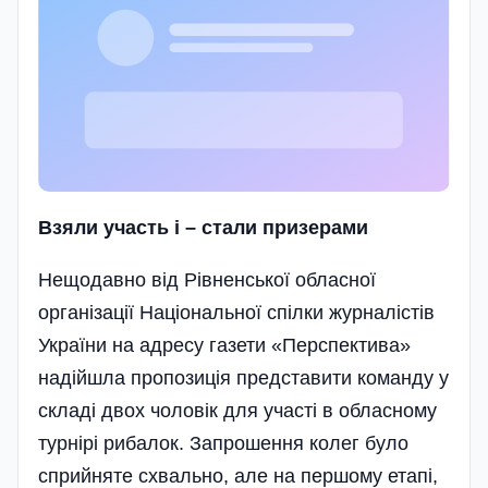
Взяли участь і – стали призерами
Нещодавно від Рівненської обласної
організації Національної спілки журналістів
України на адре­су газети «Перспектива»
надійшла пропозиція представити команду у
складі двох чоловік для участі в обласн­ому
турнірі рибалок. Запрошення колег було
сприйняте схвально, але на першому етапі,