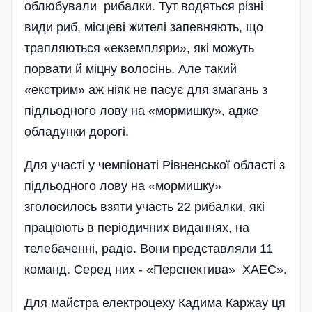
облюбували рибалки. Тут водяться різні
види риб, місцеві жителі запевняють, що
трапляються «екземпляри», які можуть
порвати й міцну волосінь. Але такий
«екстрим» аж ніяк не пасує для змагань з
підльодного лову на «мормишку», адже
обладунки дорогі.
Для участі у чемпіонаті Рівненської області з
підльодного лову на «мормишку»
зголосилось взяти участь 22 рибалки, які
працюють в періодичних виданнях, на
телебаченні, радіо. Вони представляли 11
команд. Серед них - «Перспектива» ХАЕС».
Для майстра електроцеху Кадима Каржау ця