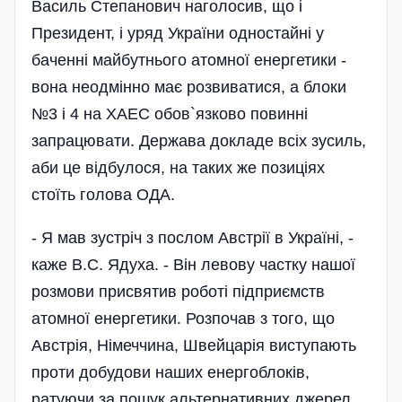
Василь Степанович наголосив, що і
Президент, і уряд України одностайні у
баченні майбутнього атомної енергетики -
вона неодмінно має розвиватися, а блоки
№3 і 4 на ХАЕС обов`язково повинні
запрацювати. Держава докладе всіх зусиль,
аби це відбулося, на таких же позиці­ях
стоїть голова ОДА.
- Я мав зустріч з послом Австрії в Україні, -
каже В.С. Ядуха. - Він левову частку нашої
розмови присвятив роботі підприємств
атомної енергетики. Розпочав з того, що
Австрія, Німеччина, Швейцарія виступають
проти добудови наших енергоблоків,
ратуючи за пошук альтернативних джерел