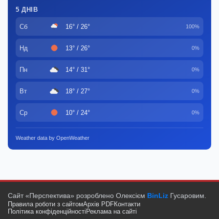
5 ДНІВ
Сб
16° / 26°
100%
Нд
13° / 26°
0%
Пн
14° / 31°
0%
Вт
18° / 27°
0%
Ср
10° / 24°
0%
Weather data by OpenWeather
Сайт «Перспектива» розроблено Олексієм
BinLiz
Гусаровим.
Правила роботи з сайтом
Архів PDF
Контакти
Політика конфіденційності
Реклама на сайті