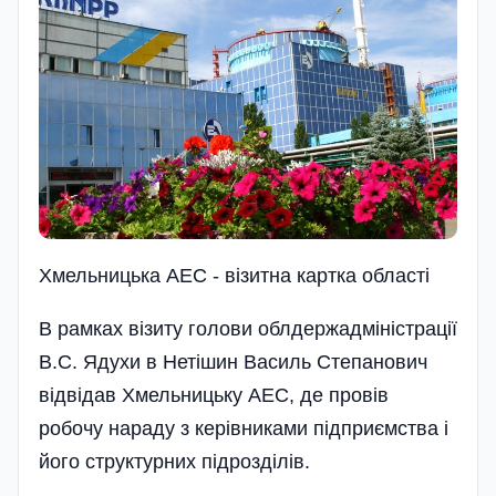
Хмельницька АЕС - візитна картка області
В рамках візиту голови облдержадміністрації
В.С. Ядухи в Нетішин Василь Степанович
відвідав Хмельницьку АЕС, де провів
робочу нараду з кері­вниками підприємства і
його структурних підрозділів.