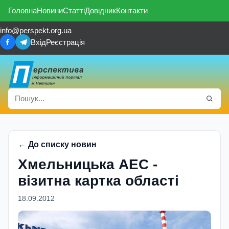
Головна
Новини
Статті
Довідник
Контакти
info@perspekt.org.ua
Вхід
Реєстрація
← До списку новин
Хмельницька АЕС -
візитна картка області
18.09.2012