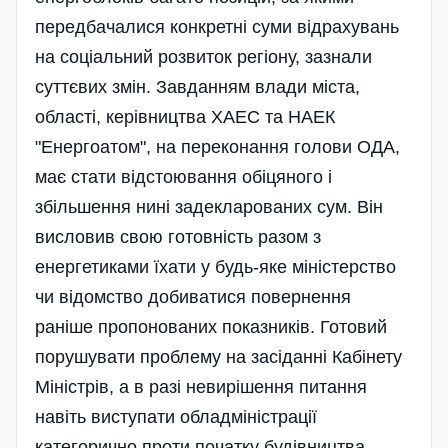
передбачалися конкретні суми відрахувань
на соці­альний розвиток регіону, зазнали
суттєвих змін. Завданням влади міста,
області, керівництва ХАЕС та НАЕК
"Енергоатом", на переконання голови ОДА,
має стати відстоювання обіцяного і
збільшення нині задекларованих сум. Він
висловив свою готовність разом з
енергетиками їхати у будь-яке міністерство
чи відомство добиватися повернення
раніше пропонованих показників. Готовий
порушувати проблему на засіданні Кабінету
Міністрів, а в разі невирі­шення питання
навіть виступати обладміністрації
категорично проти початку будівництва.