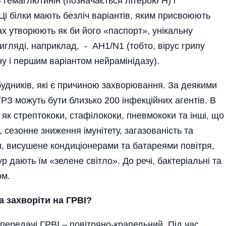
– гемаглютинін (позначається літерою Н) і
Ці білки мають безліч варіантів, яким присвоюють
усах утворюють як би його «паспорт», унікальну
игляді, наприклад, - АН1/N1 (тобто, вірус грипу
у і першим варіантом нейрамінідазу).
удників, які є причиною захворювання. За деякими
З можуть бути близько 200 інфекційних агентів. В
 як стрептококи, стафілококи, пневмококи та інші, що
 сезонне зниження імунітету, загазованість та
ни, висушене кондиціонерами та батареями повітря,
 дають їм «зелене світло». До речі, бактеріальні та
ом.
 захворіти на ГРВІ?
передачі ГРВІ – повітряно-крапельний. Під час