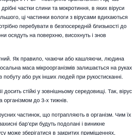
дрібні частки слини та мокротиння, в яких віруси
ільшого, ці частинки вологи з вірусами вдихаються
трібно перебувати в безпосередній близькості до
они осядуть на поверхню, висохнуть і знов
ктний. Як правило, чхаючи або кашляючи, людина
лосальна маса мікроорганізмів залишається на руках
в побуту або рук інших людей при рукостисканні.
 досить стійкі у зовніш­ньому середовищі. Так, вірус
а організмом до 3-х тижнів.
русних частинок, що потрапляють в організм. Чим їх
ахисні бар’єри будуть подолані і виникне
су може зберігатися в закритих приміщеннях,