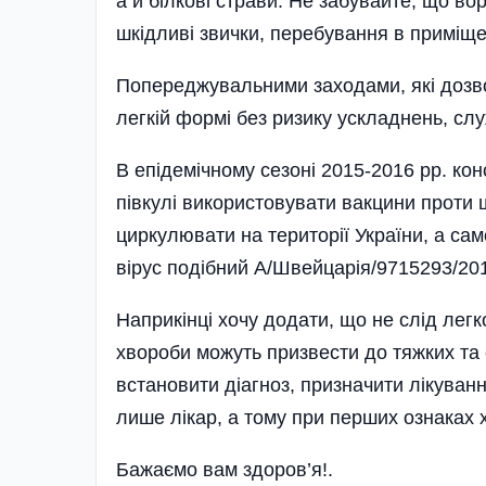
а й білкові страви. Не забувайте, що во
шкідливі звички, перебування в приміще
Попереджувальними заходами, які дозво
легкій формі без ризику ускладнень, сл
В епідемічному сезоні 2015-2016 рр. ко
півкулі використовувати вакцини проти ш
циркулювати на території України, а сам
вірус подібний А/Швейцарія/9715293/201
Наприкінці хочу додати, що не слід лег
хвороби можуть призвести до тяжких та
встановити діагноз, призначити лікува
лише лікар, а тому при перших ознаках
Бажаємо вам здоров’я!.