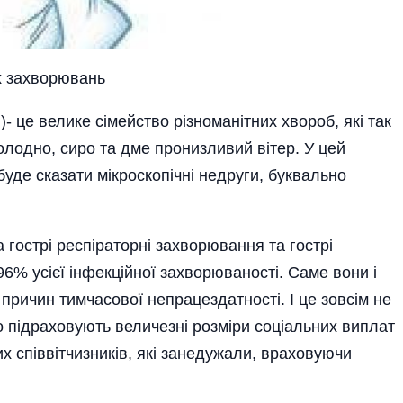
их захворювань
 це велике сімейство різноманітних хвороб, які так
олодно, сиро та дме пронизливий вітер. У цей
буде сказати мікроскопічні недруги, буквально
 гострі респіраторні захворювання та гострі
96% усієї інфекційної захворюваності. Саме вони і
причин тимчасової непрацездатності. І це зовсім не
що підраховують величезні розміри соці­альних виплат
их співвітчизників, які занедужали, враховуючи