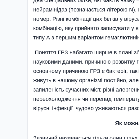
два спеці­альних білки, які мають назву 
нейрамінідаз (позначається літерою N). 
номер. Різні комбінації цих білків у вір
комбінацію, яку прийнято записувати у в
типу А з першим варіантом гемаглютинін
Поняття ГРЗ набагато ширше в плані зб
науковими даними, причиною розвитку ГР
основному причиною ГРЗ є бактерії, такі
живуть в нашому організмі постійно, але,
запиленість сучасних міст, різні алерге
переохоло­дження чи перепад температур
вірусні інфекції чудово уживаються раз
Як можна
Зазвичай називається тільки один шлях 