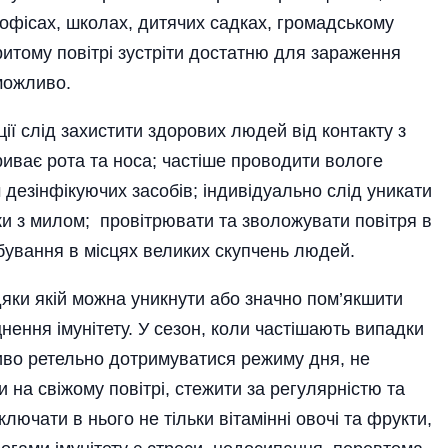
офісах, школах, дитячих садках, громадському
ритому повітрі зустріти достатню для зараження
еможливо.
ії слід захистити здорових людей від контакту з
риває рота та носа; частіше проводити вологе
езінфі­­куючих засобів; індивідуально слід уникати
ки з милом; провітрювати та зволожувати повітря в
бування в місцях великих скупчень людей.
яки якій можна уникнути або значно пом’якшити
цнення імунітету. У сезон, коли частішають випадки
иво ретельно дотримуватися режиму дня, не
на свіжому повітрі, стежити за регулярністю та
лючати в нього не тільки вітамінні овочі та фрукти,