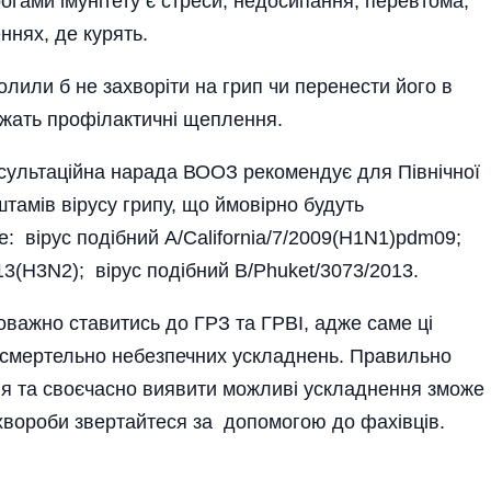
рогами імунітету є стреси, недосипання, перевтома,
ннях, де курять.
лили б не захворіти на грип чи перенести його в
ужать профілактичні щеплення.
нсультаційна нарада ВООЗ рекомендує для Північної
тамів вірусу грипу, що ймовірно будуть
е: вірус подібний А/California/7/2009(H1N1)pdm09;
3(H3N2); вірус подібний В/Phuket/3073/2013.
коважно ставитись до ГРЗ та ГРВІ, адже саме ці
 смертельно небезпечних ускладнень. Правильно
ння та своєчасно виявити можливі ускладнення зможе
 хвороби звертайтеся за допомогою до фахівців.