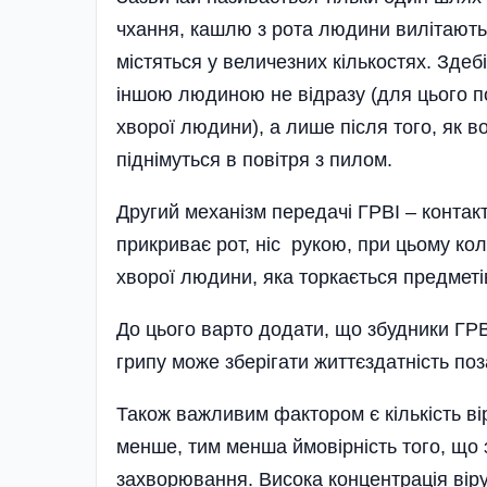
чхання, кашлю з рота людини вилітають 
містяться у величезних кількостях. Здеб
іншою людиною не відразу (для цього по
хворої людини), а лише після того, як в
піднімуться в повітря з пилом.
Другий механізм передачі ГРВІ – конта
прикриває рот, ніс рукою, при цьому ко
хворої людини, яка торкається предметі
До цього варто додати, що збудники ГРВІ
грипу може зберігати життєздатність поз
Також важливим фактором є кількість ві
менше, тим менша ймовірність того, що з
захворювання. Висока концентрація віру