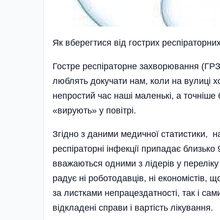
Як вберегтися від гострих респіраторн
Гостре респіраторне захворювання (ГРЗ)-
люблять докучати нам, коли на вулиці х
непростий час наші маленькі, а точніше 
«вирують» у повітрі.
Згідно з даними медичної статистики, на
респіраторні інфекції припадає близько 
вважаються одними з лідерів у переліку 
радує ні роботодавців, ні економістів, 
за листками непрацездатності, так і сам
відкладені справи і вар­тість лікування.