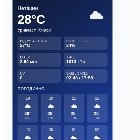
Нетішин
28°C
Уривчасті Хмари
ВІДЧУВАЄТЬСЯ
ВОЛОГІСТЬ
27°C
34%
ВІТЕР
ТИСК
3.94 м/с
1013 гПа
UV
СХІД / ЗАХІД
0
02:48 / 17:50
ПОГОДИННО
19
20
21
22
28°
28°
28°
28°
0%
0%
0%
0%
23
00
01
02