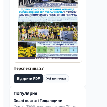
Перспектива 27
Усі випуски
Відкрити PDF
Популярне
Знані постаті Гощанщини
Стаття · 30258 переглядів · за день 22 · за