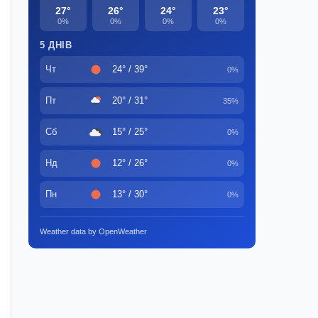
27°
26°
24°
23°
0%
0%
0%
0%
5 ДНІВ
Чт
24° / 39°
0%
Пт
20° / 31°
35%
Сб
15° / 25°
0%
Нд
12° / 26°
0%
Пн
13° / 30°
0%
Weather data by OpenWeather