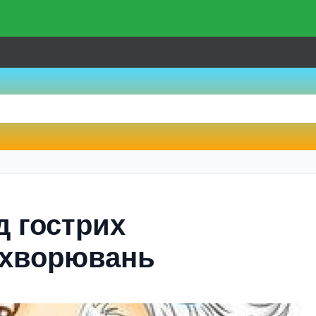
д гострих
ахворювань