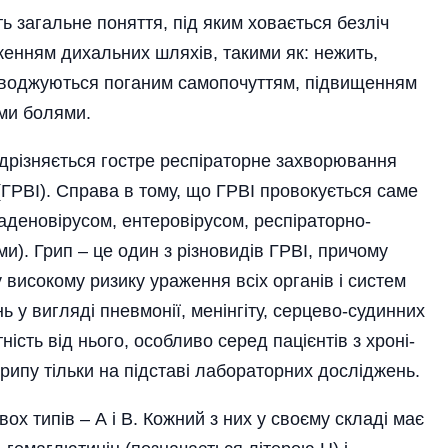
ь загальне поняття, під яким ховається безліч
женням дихальних шляхів, такими як: нежить,
проводжуються поганим самопочуттям, підвищенням
ими болями.
дрізняється гостре респі­раторне захворювання
ї (ГРВІ). Справа в тому, що ГРВІ провокується саме
аденовірусом, ентеровірусом, респіраторно-
и). Грип – це один з різновидів ГРВІ, причому
 високому ризику ураження всіх органів і систем
ь у вигляді пневмонії, менінгіту, серцево-судинних
сть від нього, особливо серед пацієнтів з хроні­
рипу тільки на підставі лабораторних досліджень.
ох типів – А і В. Кожний з них у своєму складі має