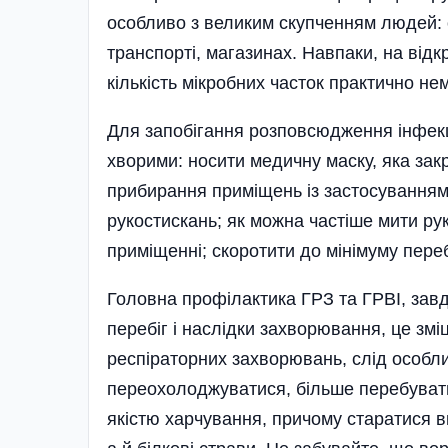
особливо з великим скупченням людей: 
транспорті, магазинах. Навпаки, на відк
кількість мікробних часток практично н
Для запобігання розповсюдже­ння інфекц
хворими: носити медичну маску, яка зак
прибирання приміщень із застосуванням д
рукостискань; як можна частіше мити ру
приміщенні; скоротити до мінімуму пере
Головна профілактика ГРЗ та ГРВІ, завд
перебіг і наслідки захворювання, це змі
респіраторних захворювань, слід особл
переохолоджуватися, більше перебувати 
якістю харчування, причому старатися вк