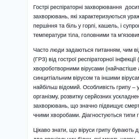
Гострі респіраторні захворювання досит
захворювань, які характеризуються ура
першіння та біль у горлі, кашель, і су
температури тіла, головними та м’язов
Часто люди задаються питанням, чим ві
(ГРЗ) від гострої респіраторної інфекці
хвороботворними вірусами (найчастіше 
синцитіальним вірусом та іншими вірусам
найбільш відомий. Особливість грипу – у
органі­зму, розвитку серйозних ускладнен
захворювань, що значно підвищує смертні
чними хворобами. Діагностуються типи г
Цікаво знати, що віруси грипу бувають дв