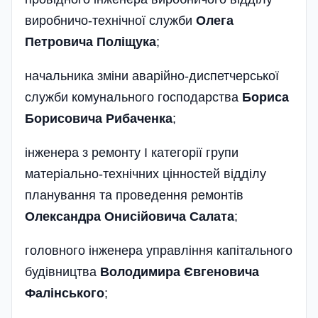
виробничо-технічної служ­би
Олега
Петровича Поліщука­
;
начальника зміни аварійно-диспетчерської
служби комунального господарства
Бориса
Бори­совича Рибаченка
;
інженера з ремонту І категорії групи
матеріально-технічних цінностей від­ділу
планування та проведення ремон­тів
Олександра Онисійовича Салата
;
головного інже­не­ра управління капітального
будівни­ц­тва
Володимира Євгеновича
Фалін­ського
;