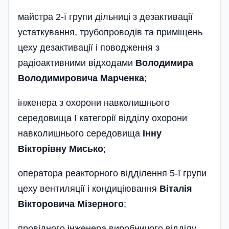
майстра 2-ї групи дільниці з дезак­тивації
устаткування, трубопроводів та приміщень
цеху дезактивації і поводження з
радіоактивними відходами
Володимира
Володимировича Марченка
;
інженера з охорони навколишнього
середовища І категорії відділу охорони
навколишнього середовища
Інну
Вікторівну Мисько
;
оператора реакторного відді­лення 5-ї групи
цеху вентиляції і кондиціювання
Віталія
Вікторовича Мізерного
;
провідного інженера виробничого відділу