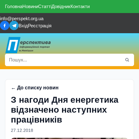
Головна
Новини
Статті
Довідник
Контакти
info@perspekt.org.ua
Вхід
Реєстрація
← До списку новин
З нагоди Дня енергетика
відзначено наступних
працівників
27.12.2018