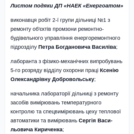
Листом подяки ДП «НАЕК «Енергоатом»
виконавця робіт 2-ї групи діль­ниці №1 з
ремонту об'єктів промзони ремонтно-
будівельного управ­лін­ня енергоремонтного
підрозділу
Петра Богдановича Василіва
;
лаборанта з фізико-механічних випробувань
5-го розряду від­ділу охорони праці
Ксенію
Олександ­рівну Добровольську
;
начальника лабораторії діль­ниці з ремонту
засобів вимірювань температурного
контролю та спецвимірювань цеху теплової
автоматики та вимірювань
Сергія Васи­
льовича Кириченка
;