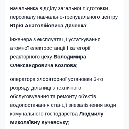
начальника відділу загальної підготовки
персоналу навчально-тренувального центру
Юрія Анатолійовича Дяченка
;
інженера з експлуатації устатку­вання
атомної електростанції І категорії
реакторного цеху
Володимира
Олександровича Козлова
;
оператора хлораторної установки 3-го
розряду дільниці з техні­чного
обслуговування та ремонту об'єктів
водопостачання станції знезалізнення води
комунального господарства
Людмилу
Микола­ївну Кучевську
;