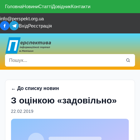
Головна
Новини
Статті
Довідник
Контакти
info@perspekt.org.ua
Вхід
Реєстрація
← До списку новин
З оцiнкою «задовiльно»
22.02.2019