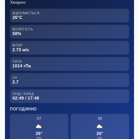
Хмарно
ВІДЧУВАЄТЬСЯ
26°C
ВОЛОГІСТЬ
58%
ВІТЕР
2.73 м/с
ТИСК
1014 гПа
UV
2.7
СХІД / ЗАХІД
02:49 / 17:48
ПОГОДИННО
07
08
26°
26°
0%
0%