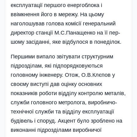
експлуатації першого енергоблока і
ввімкнення його в мережу. На цьому
наголошував голова комісії генеральний
директор станції М.С.Панащенко на її пер­
шому засіданні, яке відбулося в понед­ілок.
Першими випало звітувати структурним
підрозділам, які підпорядковуються
головному інженеру. Отож, О.В.Клєпов у
своєму виступі дав оцінку основних
показників роботи відділу контролю металів,
служби головного метролога, виробничо-
технічної служби та відділу експлуатації
будівель і споруд. Акцент було зроблено на
виконанні підрозділами виробничої