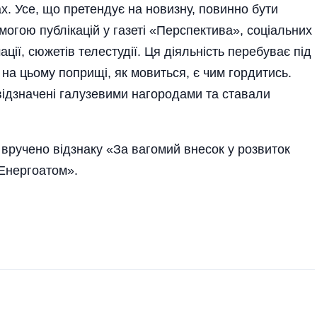
нах. Усе, що претендує на новизну, повинно бути
могою публікацій у газеті «Перспектива», соціальних
ії, сюжетів телестудії. Ця діяльність перебуває під
 на цьому поприщі, як мовиться, є чим гордитись.
відзначені галузевими нагородами та ставали
о вручено відзнаку «За вагомий внесок у розвиток
Енергоатом».