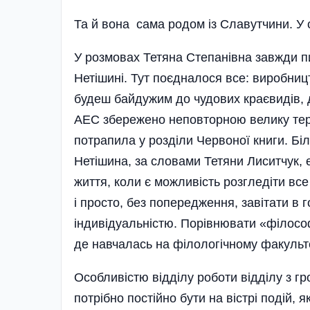
Та й вона сама родом із Славутчини. У 
У розмовах Тетяна Степанівна завжди п
Нетішині. Тут поєдналося все: виробницт
будеш байдужим до чудових краєвидів, 
АЕС збережено неповторною велику тери
потрапила у розділи Червоної книги. Бі
Нетішина, за словами Тетяни Лиситчук, є
життя, коли є можливість розгледіти все
і просто, без попередження, завітати в г
індивідуальністю. Порівнювати «філософ
де навчалась на філологічному факультет
Особливістю відділу роботи відділу з гр
потрібно постійно бути на вістрі подій, 