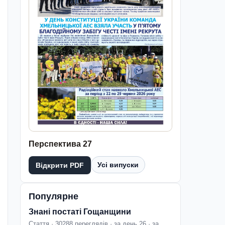
Перспектива 27
Усі випуски
Відкрити PDF
Популярне
Знані постаті Гощанщини
Стаття · 30288 переглядів · за день 26 · за