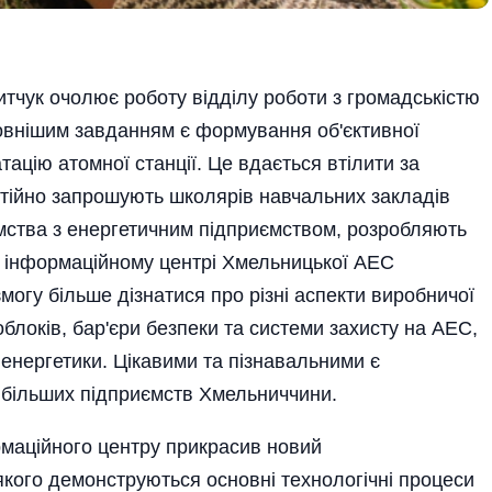
итчук очолює роботу відділу роботи з громадськістю
овнішим завданням є формування об'єктивної
ацію атомної станції. Це вдається втілити за
стійно запрошують школярів навчальних закладів
омства з енергетичним підприємством, розробляють
 У інформаційному центрі Хмельницької АЕС
могу більше дізнатися про різні аспекти виробничої
блоків, бар'єри безпеки та системи захисту на АЕС,
енергетики. Цікавими та пізнавальними є
айбільших підприємств Хмельниччини.
ормаційного центру прикрасив новий
якого демонструються основні технологічні процеси