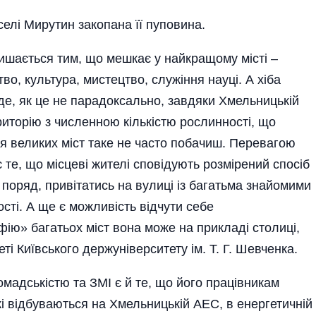
селі Мирутин закопана її пуповина.
ишається тим, що мешкає у найкращому місті –
во, культура, мистецтво, служіння науці. А хіба
де, як це не парадоксально, завдяки Хмельницькій
торію з численною кількістю рослинності, що
ля великих міст таке не часто побачиш. Перевагою
 те, що місцеві жителі сповідують розмірений спосіб
 поряд, привітатись на вулиці із багатьма знайомими
ості. А ще є можливість відчути себе
ію» багатьох міст вона може на прикладі столиці,
і Київського держуніверситету ім. Т. Г. Шевченка.
омадськістю та ЗМІ є й те, що його працівникам
які відбуваються на Хмельницькій АЕС, в енергетичній