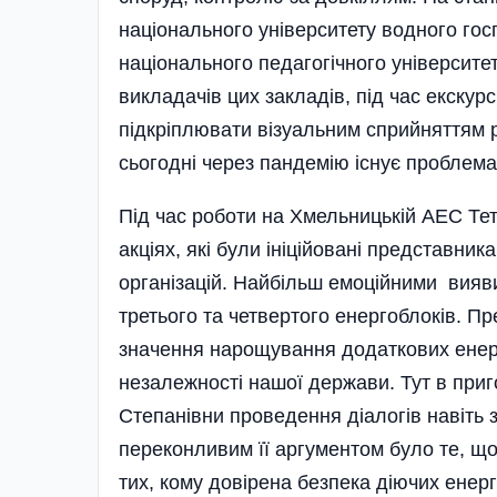
національного університету водного го
національного педагогічного університе
викладачів цих закладів, під час екскур
підкріплювати візуальним сприйняттям р
сьогодні через пандемію існує проблем
Під час роботи на Хмельницькій АЕС Тет
акціях, які були ініційовані представник
організацій. Найбільш емоційними вияв
третього та чет­вертого енергоблоків. П
значення нарощування додаткових енер
незалежності нашої держави. Тут в приг
Степанівни проведення діалогів навіть
переконливим її аргументом було те, щ
тих, кому довірена безпека діючих енерг