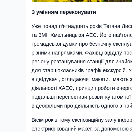
З умінням переконувати
Уже понад п'ятнадцять років Тетяна Лис
та ЗМІ Хмельницької АЕС. Його найгол
громадської думки про безпечну експлуат
різними напрямками. Фахівці відділу по
регіону розташування станції для знай
для старшокласників графік екскурсій.
відвідувачі, оглядаючи макети, мають з
діяльності ХАЕС, принцип роботи енерго
подальші перспективи розвитку атомної 
відеофільми про діяльність одного з н
Вісім років тому експозиційну залу інф
електрифікований макет, за допомогою 