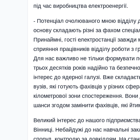
під час виробництва електроенергії.
- Потенціал очолюваного мною відділу д
основу складають різні за фахом спеціал
Принаймні, гості електростанції завжди 
сприяння працівників відділу роботи з 
Для нас важливо не тільки формувати п
трьох десятків років надійно та безпеч
інтерес до ядерної галузі. Вже складає
вузів, які готують фахівців у різних сф
кілометрової зони спостереження. Вони 
шанси згодом замінити фахівців, які йт
Великий інтерес до нашого підприємства 
Вінниці. Небайдужі до нас навчальні зак
споруд, контролю за довкіллям. На стан