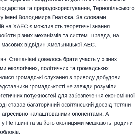
сподарства та природокористування, Тернопільського
ту імені Володимира Гнатюка. За словами
сій на ХАЕС є можливість теоретичні знання
оботи різних механізмів та систем. Правда, на
а масових відвідин Хмельницької АЕС.
яні Степанівні довелось брати участь у різних
ами еколо­гічних, політичних та громадських
илися громадські слухання з приводу добудови
редставники громадськості не завжди розуміли
гетичних потужностей для забезпечення економічної
оді ставав багаторічний освітянський досвід Тетяни
 з агресивно налаштованими опонентами. А
о у Нетішині та за його околицями мешкають родини
облоків.