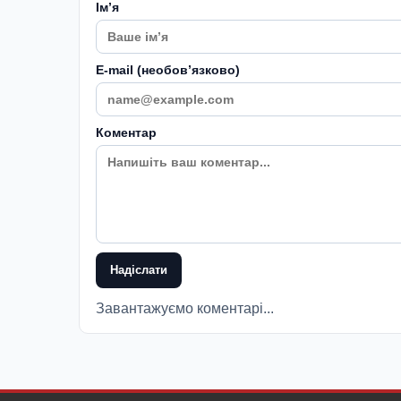
Імʼя
E-mail (необовʼязково)
Коментар
Надіслати
Завантажуємо коментарі...