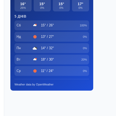
16°
15°
15°
17°
26%
0%
0%
0%
5 ДНІВ
Сб
15° / 26°
100%
Нд
13° / 27°
0%
Пн
14° / 32°
0%
Вт
18° / 30°
20%
Ср
11° / 24°
0%
Weather data by OpenWeather