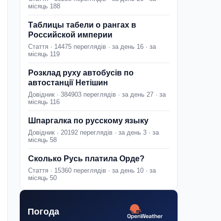
місяць 188
Таблицы табели о рангах в
Российской империи
Стаття · 14475 переглядів · за день 16 · за
місяць 119
Розклад руху автобусів по
автостанції Нетішин
Довідник · 384903 переглядів · за день 27 · за
місяць 116
Шпаргалка по русскому языку
Довідник · 20192 переглядів · за день 3 · за
місяць 58
Сколько Русь платила Орде?
Стаття · 15360 переглядів · за день 10 · за
місяць 50
Погода