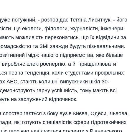
уже потужний, - розповідає Тетяна Лиситчук, - його
істи. Це екологи, філологи, журналісти, інженери.
мають можливість переконатись, що їх відвідини за
громадськістю та ЗМІ завжди будуть пізнавальними.
озитивний імідж нашого підприємства, яке більше
но виробляє електроенергію, а й прищеплювати
ться певна тенденція, коли студентами профільних
ерах АЕС, стають колишні випускники шкіл 30-
демонструють гарну успішність, тому мають всі
имуть на заслужений відпочинок.
спостерігається з боку вузів Києва, Одеси, Львова,
лади, які готують спеціалістів сфери гідротехнічних
цію щорічно навідуються студенти з Рівненського