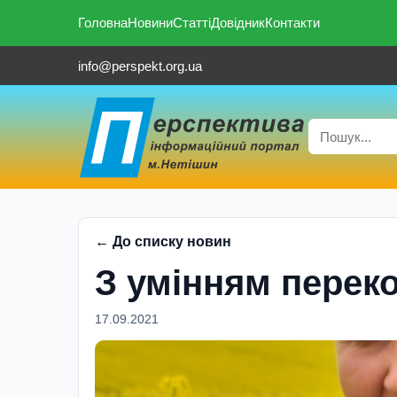
Головна
Новини
Статті
Довідник
Контакти
info@perspekt.org.ua
← До списку новин
З умінням перек
17.09.2021