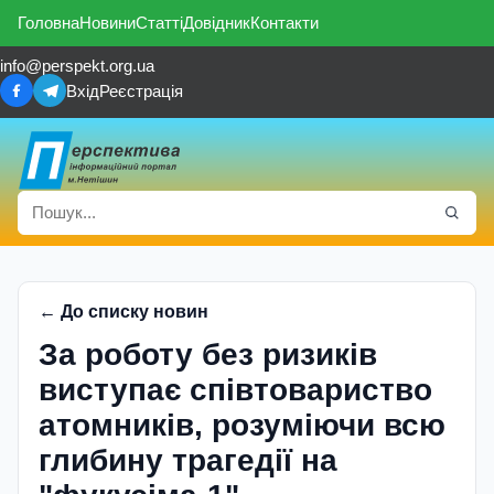
Головна
Новини
Статті
Довідник
Контакти
info@perspekt.org.ua
Вхід
Реєстрація
← До списку новин
За роботу без ризиків
виступає співтовариство
атомників, розуміючи всю
глибину трагедії на