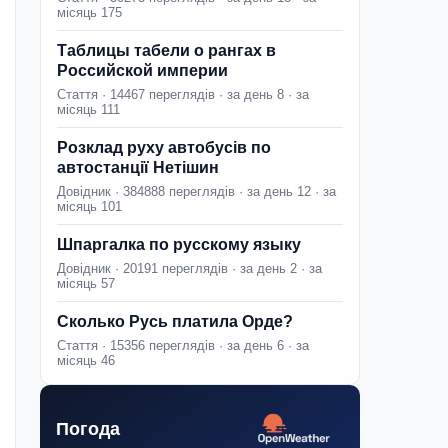
місяць 175
Таблицы табели о рангах в
Российской империи
Стаття · 14467 переглядів · за день 8 · за
місяць 111
Розклад руху автобусів по
автостанції Нетішин
Довідник · 384888 переглядів · за день 12 · за
місяць 101
Шпаргалка по русскому языку
Довідник · 20191 переглядів · за день 2 · за
місяць 57
Сколько Русь платила Орде?
Стаття · 15356 переглядів · за день 6 · за
місяць 46
Погода