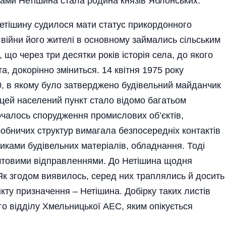
ами Нетішина стала родина князів Яблонських.
еті­ши­ну судилося мати статус прикордонного
ї війни його жителі в основному займались сільським
я, що через три десятки років історія села, до якого
а, докорінно зміни­ться. 14 квітня 1975 року
 в якому було затверджено будівельний майданчик
 цей населений пункт стало відомо багатьом
почалось спорудження промислових об’єктів,
робничих структур вимагала безпосередніх контактів
никами будівельн­их матеріалів, обладнання. Тоді
то­вими відправленнями. До Нетішина щодня
. Як згодом виявилось, серед них траплялись й досить
кту призначення – Не­тішина. Добірку таких листів
го відділу Хмельницької АЕС, яким опікується