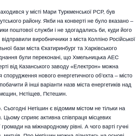
а­ходився у місті Мари Туркменської РСР, був
ького райо­ну. Якби на конверті не було вказано –
ики поштової служби і не здогадались би, куди його
відправили виробничники з міста Колпіно Російської
ної бази міста Єкатиринбург та Харківського
аднання були переконані, що Хмельницька АЕС
ерті від Казанського заводу «Електрон» можна
 спорудження нового енергетичного об’єкта – місто
бачити й інші варіанти назв міста енергетиків над
ємєщин, Нєтіщев, Пєтешин.
о. Сьогодні Нетішин є відомим містом не тільки на
. Цьому сприяє активна співпраця місцевих
 громади на міжнародному рівні. А чого варті гучні
, митців. Про Нетішин можна дізнатись на основі