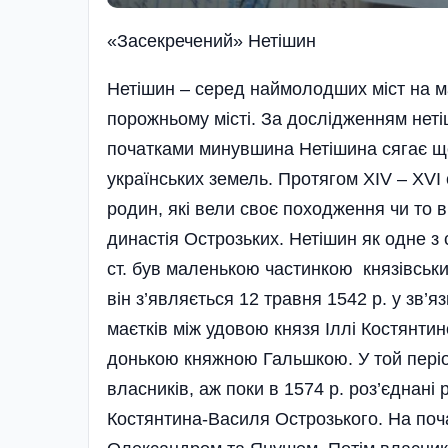
«Засекречений» Нетішин
Нетішин – серед наймолодших міст на м
порожньому місті. За дослідженням нет
початками минувшина Нетішина сягає щон
українських земель. Протягом XIV – XVI 
родин, які вели своє походження чи то в
династія Острозьких. Нетішин як одне з 
ст. був маленькою частинкою князівськ
він з’являється 12 травня 1542 р. у зв’я
маєтків між удовою князя Іллі Костянтин
донькою княжною Гальшкою. У той пе­ріо
власників, аж поки в 1574 р. роз’єднані
Костянтина-Василя Острозького. На почат