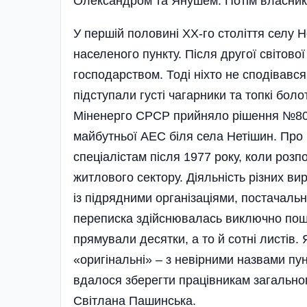
Олександром та Янушем. Потім власник
У першій половині ХХ-го століття селу Н
населеного пункту. Після другої світово
госпо­дар­ст­вом. Тоді ніхто не сподівавс
підступали густі чагарники та топкі болот
Міненерго СРСР прийняло рішення №80,
майбутньої АЕС біля села Нетішин. Про
спеціалістам після 1977 року, коли роз
житлового сектору. Діяльність різних ви
із підрядними організаціями, постача­ль
переписка здійснювалась виключно пош
прямували десятк­и, а то й сотні листів
«оригі­нальні» – з невірними назвами пун
вдалося зберег­ти працівникам загально
Світлана Пашинська.