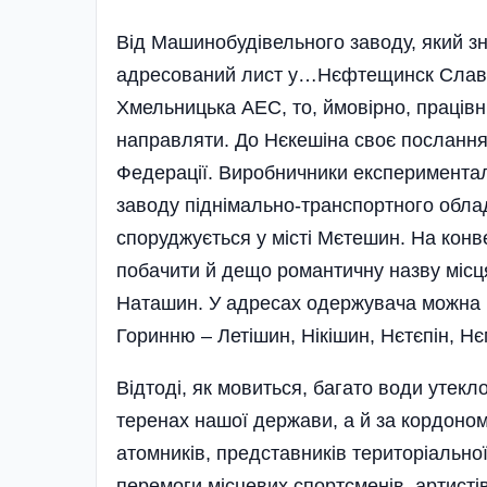
Від Машинобудівельного заводу, який зн
адресований лист у…Нєфтещинск Славутс
Хмельницька АЕС, то, ймовірно, працівн
направляти. До Нєкешіна своє послання 
Федерації. Виробничники експерименталь
заводу піднімально-транспортного обл
споруджується у місті Мєтешин. На конв
побачити й дещо романтичну назву місця
Наташин. У адресах одержувача можна по
Горинню – Летішин, Нікішин, Нєтєпін, Н
Відтоді, як мовиться, багато води утекл
теренах нашої держави, а й за кордоном
атомників, представників територіальної
перемоги місцевих спортсменів, артистів