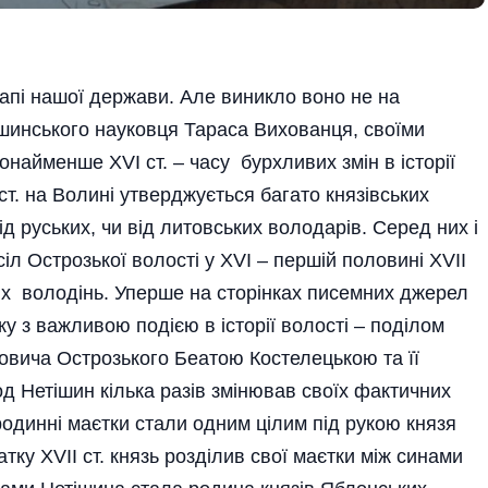
апі нашої держави. Але виникло воно не на
ішинського науковця Тараса Вихованця, своїми
айменше XVI ст. – часу бурхливих змін в історії
ст. на Волині утверджу­ється багато князівських
ід руських, чи від литовських володарів. Серед них і
сіл Острозької волості у XVI – першій половині XVII
их володінь. Уперше на сторінках писемних джерел
зку з важливою подією в історії волості – поділом
овича Острозького Беатою Костеле­ць­кою та її
д Нетішин кілька разів змінював своїх фак­тичних
 родинні маєтки стали одним цілим під рукою князя
ку XVII ст. князь розділив свої маєтки між синами