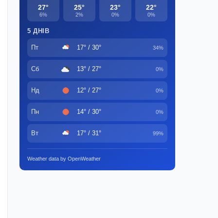
27°
25°
23°
22°
6%
2%
0%
0%
5 ДНІВ
Пт
17° / 30°
34%
Сб
13° / 27°
0%
Нд
12° / 27°
0%
Пн
14° / 30°
0%
Вт
17° / 31°
99%
Weather data by OpenWeather