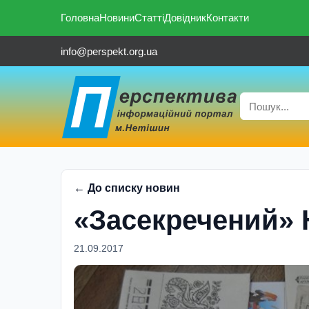
Головна
Новини
Статті
Довідник
Контакти
info@perspekt.org.ua
← До списку новин
«Засекречений» 
21.09.2017