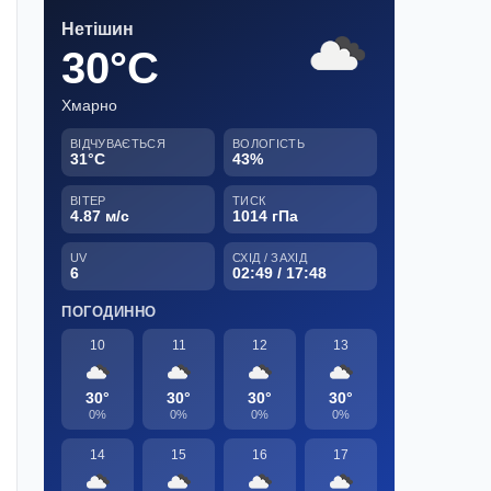
Нетішин
30°C
Хмарно
ВІДЧУВАЄТЬСЯ
ВОЛОГІСТЬ
31°C
43%
ВІТЕР
ТИСК
4.87 м/с
1014 гПа
UV
СХІД / ЗАХІД
6
02:49 / 17:48
ПОГОДИННО
10
11
12
13
30°
30°
30°
30°
0%
0%
0%
0%
14
15
16
17