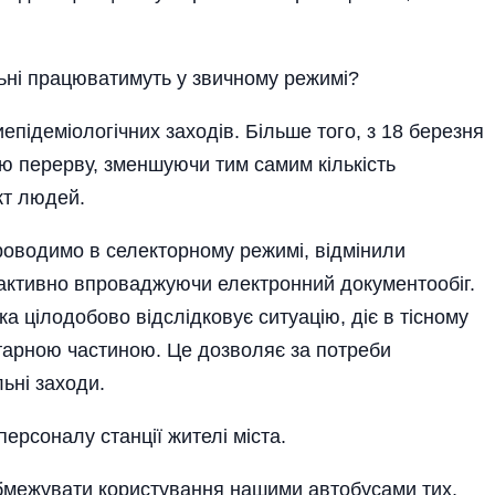
льні працюватимуть у звичному режимі?
епідеміологічних заходів. Більше того, з 18 березня
ю перерву, зменшуючи тим самим кількість
акт людей.
роводимо в селекторному режимі, відмінили
 активно впроваджуючи електронний документообіг.
ка цілодобово відслідковує ситуацію, діє в тісному
ітарною частиною. Це дозволяє за потреби
ьні заходи.
ерсоналу станції жителі міста.
бмежувати користування нашими автобусами тих,