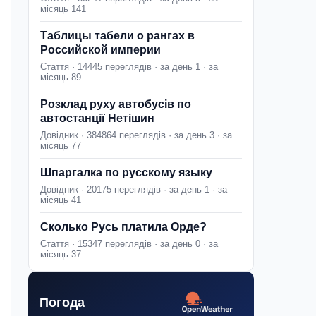
місяць 141
Таблицы табели о рангах в
Российской империи
Стаття · 14445 переглядів · за день 1 · за
місяць 89
Розклад руху автобусів по
автостанції Нетішин
Довідник · 384864 переглядів · за день 3 · за
місяць 77
Шпаргалка по русскому языку
Довідник · 20175 переглядів · за день 1 · за
місяць 41
Сколько Русь платила Орде?
Стаття · 15347 переглядів · за день 0 · за
місяць 37
Погода