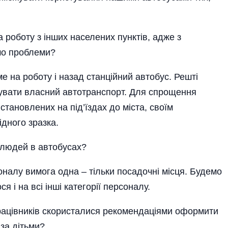
 роботу з інших населених пунктів, адже з
о про­блеми?
ме на роботу і назад станційний автобус. Решті
вати власний автотранспорт. Для спрощення
тановлених на під’їздах до міста, своїм
дного зразка.
 людей в автобусах?
налу вимога одна – тільки посадочні місця. Будемо
і на всі інші категорії персоналу.
працівників скористалися рекомендаціями офор­мити
 за дітьми?