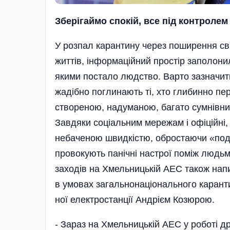
Зберігаймо спокій, все під контролем
У розпал карантину через поширення сві
життів, інформаційний простір заполони
якими постало людство. Варто зазначити
жадібно поглинають ті, хто глибинно пер
створе­ною, надуманою, багато сумнівни
Завдяки соціальним мережам і офіційні,
небаченою швидкістю, обростаючи «под
провокують панічні настрої поміж людьм
заходів на Хмельницькій АЕС також нап
в умовах загальнонаціонального карант
ної елек­тростанції Андрієм Козюрою.
- Зараз на Хмельницькій АЕС у роботі д