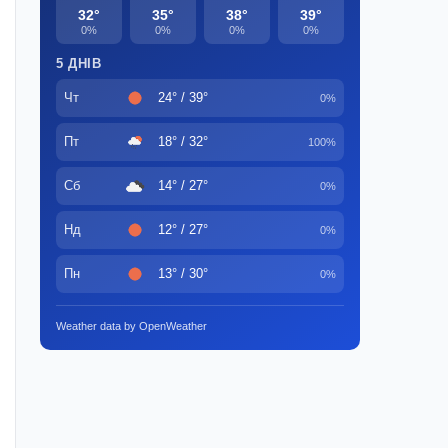
32°
35°
38°
39°
0%
0%
0%
0%
5 ДНІВ
Чт
24° / 39°
0%
Пт
18° / 32°
100%
Сб
14° / 27°
0%
Нд
12° / 27°
0%
Пн
13° / 30°
0%
Weather data by OpenWeather