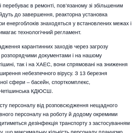
 перебуває в ремонті, пов’язаному зі збільшеним
 йдуть до завершення, реакторна установка
три енергоблоків знаходяться у встановлених межах і
вимагає технологічний регламент.
адження карантинних заходів через загрозу
и розпорядчими доку­мен­та­ми і на нашому
етішині, так і на ХАЕС, вони спрямовані на зниження
оширення небезпечного вірусу. З 13 березня
ої сфери – басейн, спорткомп­лекс,
а Нетішинська КДЮСШ.
сту персоналу від розповсюдження нещадного
тивного персоналу на роботу й додому окремими
дитиметься дезінфекція транспорту з застосуванням
чу, що максимальну кількість персоналу плануємо