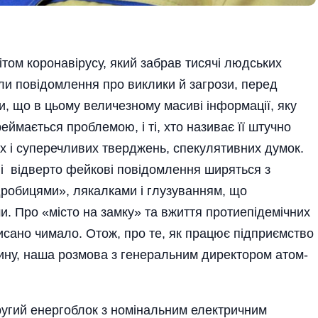
том коронавірусу, який забрав тисячі людських
ли повідомлення про виклики й загрози, перед
, що в цьому величезному масиві інформації, яку
еймається проблемою, і ті, хто називає її штучно
х і суперечливих тверджень, спекулятивних думок.
 і відверто фейкові повідомлення ширяться з
робицями», лякалками і глузуванням, що
и. Про «місто на замку» та вжиття протиепідемічних
исано чимало. Отож, про те, як працює підприємство
ину, наша розмова з генеральним директором атом­
ругий енергоблок з номінальним електричним