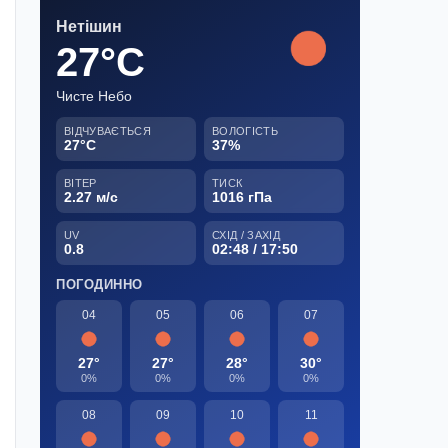
Нетішин
27°C
Чисте Небо
ВІДЧУВАЄТЬСЯ
ВОЛОГІСТЬ
27°C
37%
ВІТЕР
ТИСК
2.27 м/с
1016 гПа
UV
СХІД / ЗАХІД
0.8
02:48 / 17:50
ПОГОДИННО
04
05
06
07
27°
27°
28°
30°
0%
0%
0%
0%
08
09
10
11