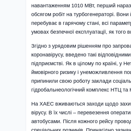
навантаженням 1010 МВт, перший наразі
обсягом робіт на турбогенераторі. Вони
перебуває в гарячому стані, всі параме
умовах безпечної експлуатації, як того 
Згідно з урядовим рішенням про запров
коронавірусу, введено такі відпо­від­ним
підприємстві. Як в цілому по країні, у Н
ймо­вір­ного ризику і унеможливлення п
припинили свою роботу заклади соціальн
гідробальнеологічний комп­лекс НТЦ т
На ХАЕС вживаються заходи щодо захи
вірусу. В їх числі – перевезення опера
автобусами. Після кожного рейсу прово
спеціальних розчинів. Принагідно зазна