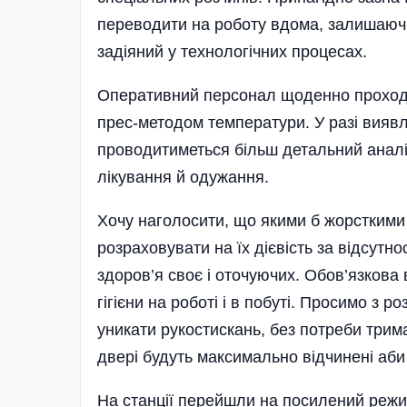
переводити на роботу вдома, залишаючи
задіяний у технологічних процесах.
Оперативний персонал щоденно проходи
прес-методом температури. У разі вияв
проводитиметься більш детальний аналі
лікування й одужання.
Хочу наголосити, що якими б жорсткими
розраховувати на їх дієвість за відсутно
здоров’я своє і оточуючих. Обов’язкова
гігієни на роботі і в побуті. Просимо з 
уникати рукостискань, без потреби три
двері будуть максимально відчинені аби
На станції перейшли на посилений режим