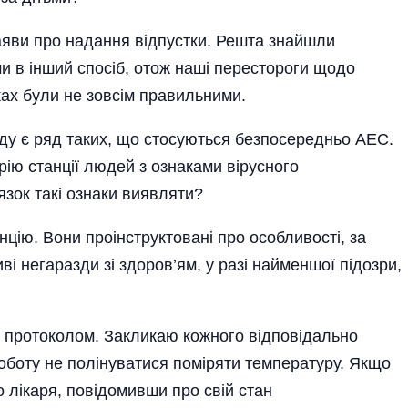
аяви про надання відпустки. Решта знайшли
ми в інший спосіб, отож наші перестороги щодо
ках були не зовсім правильними.
ряду є ряд таких, що стосуються безпосередньо АЕС.
ію стан­ції людей з ознаками вірусного
зок такі ознаки виявляти?
нцію. Вони проінструктовані про особ­ливості, за
і негаразди зі здоров’ям, у разі найменшої підозри,
а протоколом. Закликаю кожного відповідально
роботу не полінуватися поміряти температуру. Якщо
о лікаря, повідомивши про свій стан