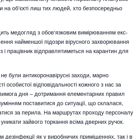
 на об’єкті лиш тих людей, хто безпосередньо
ть медогляд з обов’язковим вимірюванням ек­с­
лення найменшої підозри вірусного захворювання
з і працівник відправлятиметься на карантин для
 не були антикоронавірусні заходи, марно
сті особистої відповідальності кожного з нас за
 вимога дня – дотримання елементарних пра­вил
розумінням поставитися до ситуації, що склалася,
матися за перила. На маршрутах проходу персоналу
 уникати зайвого торкання всіма дверних ручок.
 дезінфекції як у виробничих приміщеннях, так і в