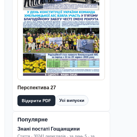
Перспектива 27
Усі випуски
Відкрити PDF
Популярне
Знані постаті Гощанщини
Стаття · 30241 переглядів · за день 5 · за