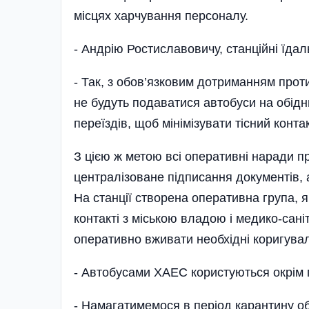
місцях харчування персоналу.
- Андрію Ростиславовичу, станційні їда
- Так, з обов’язковим дотриманням проти
не будуть подаватися автобуси на обідн
переїздів, щоб мінімізувати тісний конт
З цією ж метою всі оперативні наради п
централізоване підписання документів,
На станції створена оперативна група, я
контакті з міською владою і медико-сан
оперативно вживати необхідні коригувал
- Автобусами ХАЕС користуються окрім п
- Намагатимемося в період карантину о