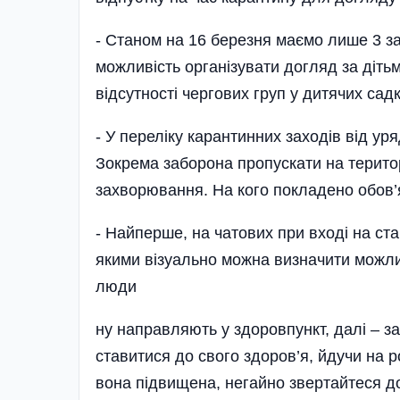
- Станом на 16 березня маємо лише 3 з
можливість організувати догляд за діть
відсутності чергових груп у дитячих сад
- У переліку карантинних заходів від у
Зокрема заборона пропускати на територ
захворювання. На кого покладено обов’я
- Найперше, на чатових при вході на ста
якими візуально можна визначити можлив
люди
ну направляють у здоровпункт, далі – з
ставитися до свого здоров’я, йдучи на 
вона під­вищена, негайно звертайтеся д