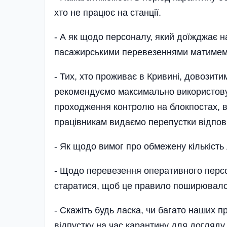
хто не працює на станції.
- А як щодо персоналу, який доїжджає на
пасажирськими перевезеннями ма­ти­мем
- Тих, хто проживає в Кривині, довозити
рекомендуємо максимально використову
проходження контролю на блокпостах, вс
працівникам видаємо перепустки відпові
- Як щодо вимог про обмежену кількість
- Щодо перевезення оперативного персо
старатися, щоб це правило поширювалося 
- Скажіть будь ласка, чи багато наших 
відпустку на час карантину для догляду