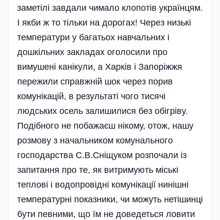
заметілі завдали чимало клопотів українцям.
І якби ж то тільки на дорогах! Через низькі
температури у багатьох навчальних і
дошкільних закладах оголосили про
вимушені канікули, а Харків і Запоріжжя
пережили справжній шок через порив
комунікацій, в результаті чого тисячі
людських осель залишилися без обігріву.
Подібного не побажаєш нікому, отож, нашу
розмову з начальником комунального
господарства С.В.Сніщуком розпочали із
запитання про те, як витримують міські
теплові і водопровідні комунікації нинішні
температурні показники, чи можуть нетішинці
бути певними, що їм не доведеться ловити