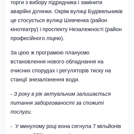
торги з вибору підрядника і замінити
аварійні ділянки. Окрім вулиці Буді­вельників
це стосується вулиці Шевченка (район
кінотеатру) і проспекту Незалежності (район
професійного ліцею).
За цією ж програмою плануємо
встановлення нового обладнання на
очисних спорудах і регуляторів тиску на
станції знезалізнення води.
- З року в рік актуальним залишається
питання заборгованості за спожиті
послуги.
- У минулому році вона сягнула 7 мільйонів