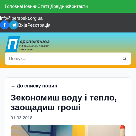
Головна
Новини
Статті
Довідник
Контакти
info@perspekt.org.ua
Вхід
Реєстрація
← До списку новин
Зекономиш воду i тепло,
заощадиш грошi
01.03.2018