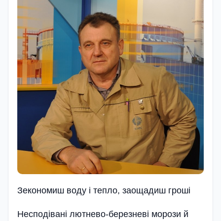
Зекономиш воду i тепло, заощадиш грошi
Несподівані лютнево-березневі морози й