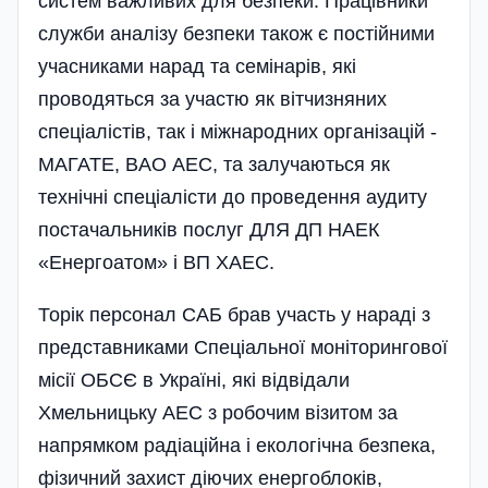
систем важливих для безпе­ки. Працівники
служби аналізу безпеки також є постійними
учасниками нарад та семінарів, які
проводяться за участю як вітчизняних
спеціалістів, так і міжнарод­них організацій -
МАГАТЕ, BAO АЕС, та залучаються як
технічні спеціалісти до проведення аудиту
постачальників по­слуг ДЛЯ ДП НАЕК
«Енергоатом» і ВП ХАЕС.
Торік персонал САБ брав участь у нараді з
представниками Спеціальної моніторингової
місії ОБСЄ в Україні, які відвідали
Хмельницьку АЕС з робочим візитом за
напрямком радіаційна і еко­логічна безпека,
фізичний захист дію­чих енергоблоків,