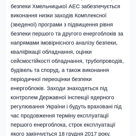
безпеки Хмельницької АЕС забезпе­чується
виконання низки заходів Комп­лексної
(зведеної) програми з підвищен­ня рівня
безпеки першого та другого енер­гоблоків за
напрямами імовірнісного ана­лізу безпеки,
кваліфікації обладнання, оцінки
сейсмостійкості обладнання, тру­бопроводів,
будівель та споруд, а також виконання
періодичної переоцінки без­пеки
енергоблоків. Заходи знаходяться під
контролем Державної інспекції ядер­ного
регулювання України і будуть вра­ховані під
час продовження терміну екс­плуатації
першого енергоблока, строк експлуатації
якого закінчується 18 груд­ня 2017 року.