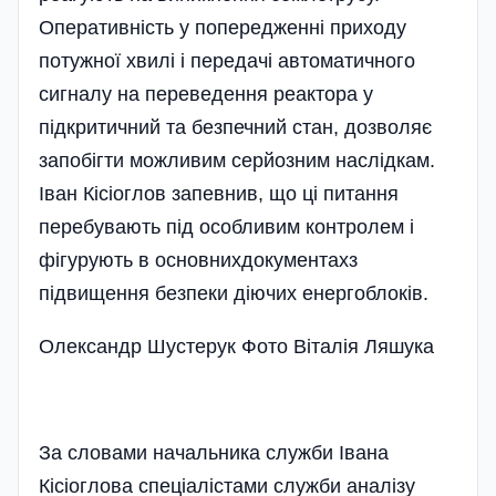
Оперативність у попередженні приходу
потужної хвилі і передачі авто­матичного
сигналу на переведення ре­актора у
підкритичний та безпечний стан, дозволяє
запобігти можливим серйозним наслідкам.
Іван Кісіоглов запевнив, що ці питання
перебувають під особливим контролем і
фігурують в основнихдокументахз
підвищення без­пеки діючих енергоблоків.
Олександр Шустерук Фото Віталія Ляшука
За словами начальника служби Івана
Кісіоглова спеціалістами служби аналізу