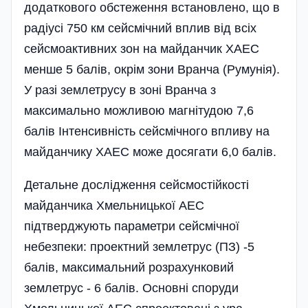
додаткового обстеження встановлено, що в
радіусі 750 км сейсмічний вплив від всіх
сейс­моактивних зон на майданчик ХАЕС
менше 5 балів, окрім зони Вранча (Ру­мунія).
У разі землетрусу в зоні Вранча з
максимально можливою магнітудою 7,6
балів Інтенсивність сейсмічного впливу на
майданчику ХАЕС може до­сягати 6,0 балів.
Детальне дослідження сейсмостій­кості
майданчика Хмельницької АЕС
підтверджують параметри сейсмічної
небезпеки: проектний землетрус (ПЗ) -5
балів, максимальний розрахунковий
землетрус - 6 балів. Основні споруди