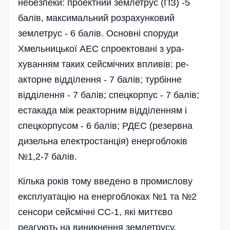
небезпеки: проектний землетрус (ПЗ) -5
балів, максимальний розрахунковий
землетрус - 6 балів. Основні споруди
Хмельницької АЕС спроектовані з ура­
хуванням таких сейсмічних впливів: ре-
акторне відділення - 7 балів; турбінне
відділення - 7 балів; спецкорпус - 7 балів;
естакада між реакторним відділенням і
спецкорпусом - 6 балів; РДЕС (резервна
дизельна електростан­ція) енергоблоків
№1,2-7 балів.
Кілька років тому введено в промис­лову
експлуатацію на енергоблоках №1 та №2
сенсори сейсмічні СС-1, які мит­тєво
реагують на виникнення земле­трусу.