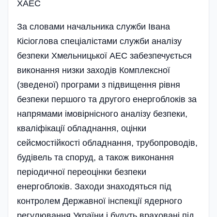
ХАЕС
За словами начальника служби Івана
Кісіоглова спеціалістами служби аналізу
безпеки Хмельницької АЕС забезпе­чується
виконання низки заходів Комп­лексної
(зведеної) програми з підвищен­ня рівня
безпеки першого та другого енер­гоблоків за
напрямами імовірнісного ана­лізу безпеки,
кваліфікації обладнання, оцінки
сейсмостійкості обладнання, тру­бопроводів,
будівель та споруд, а також виконання
періодичної переоцінки без­пеки
енергоблоків. Заходи знаходяться під
контролем Державної інспекції ядер­ного
регулювання України і будуть вра­ховані під