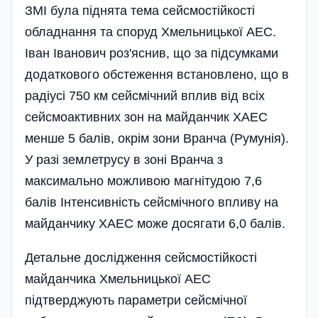
ЗМІ була піднята тема сей­смостійкості
обладнання та споруд Хмельницької АЕС.
Іван Іванович роз'­яснив, що за підсумками
додаткового обстеження встановлено, що в
радіусі 750 км сейсмічний вплив від всіх
сейс­моактивних зон на майданчик ХАЕС
менше 5 балів, окрім зони Вранча (Ру­мунія).
У разі землетрусу в зоні Вранча з
максимально можливою магнітудою 7,6
балів Інтенсивність сейсмічного впливу на
майданчику ХАЕС може до­сягати 6,0 балів.
Детальне дослідження сейсмостій­кості
майданчика Хмельницької АЕС
підтверджують параметри сейсмічної