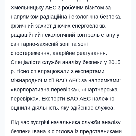
Хмельницьку АЕС з робочим візитом за
напрямком радіаційна і еко­логічна безпека,
фізичний захист дію­чих енергоблоків,
радіаційний і еколо­гічний контроль стану у
санітарно-за­хисній зоні та зоні
спостереження, ава­рійне реагування.
Спеціалісти служби аналізу безпеки у 2015
р. тісно співпра­цювали з експертами
міжнародної місії BAO АЕС за напрямками:
«Корпора­тивна перевірка», «Партнерська
пере­вірка». Експерти BAO АЕС належно
оцінили діяльність, яку здійснює служ­ба.
Під час зустрічі начальника служби аналізу
безпеки Івана Кісіоглова із пред­ставниками