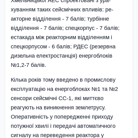
Хмельницької АЕС спроектовані з ура­
хуванням таких сейсмічних впливів: ре-
акторне відділення - 7 балів; турбінне
відділення - 7 балів; спецкорпус - 7 балів;
естакада між реакторним відділенням і
спецкорпусом - 6 балів; РДЕС (резервна
дизельна електростан­ція) енергоблоків
№1,2-7 балів.
Кілька років тому введено в промис­лову
експлуатацію на енергоблоках №1 та №2
сенсори сейсмічні СС-1, які мит­тєво
реагують на виникнення земле­трусу.
Оперативність у попередженні приходу
потужної хвилі і передачі авто­матичного
сигналу на переведення ре­актора у