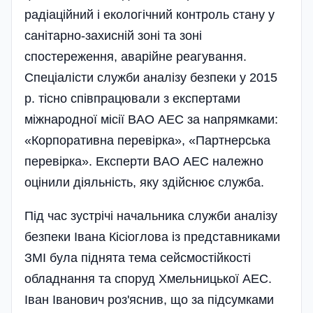
радіаційний і еколо­гічний контроль стану у
санітарно-за­хисній зоні та зоні
спостереження, ава­рійне реагування.
Спеціалісти служби аналізу безпеки у 2015
р. тісно співпра­цювали з експертами
міжнародної місії BAO АЕС за напрямками:
«Корпора­тивна перевірка», «Партнерська
пере­вірка». Експерти BAO АЕС належно
оцінили діяльність, яку здійснює служ­ба.
Під час зустрічі начальника служби аналізу
безпеки Івана Кісіоглова із пред­ставниками
ЗМІ була піднята тема сей­смостійкості
обладнання та споруд Хмельницької АЕС.
Іван Іванович роз'­яснив, що за підсумками