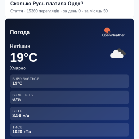
Сколько Русь платила Орде?
Стаття · 15360 переглядів · за день 0 · за місяць 50
Погода
Нетішин
19°C
Хмарно
ВІДЧУВАЄТЬСЯ
19°C
ВОЛОГІСТЬ
67%
ВІТЕР
3.56 м/с
ТИСК
1020 гПа