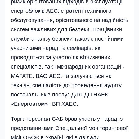
ризик-орієнтованих підходів в екс­плуатації
енергоблоків АЕС; стратегії технічного
обслуговування, орієнтованого на надійність
систем важливих для безпе­ки. Працівники
служби аналізу безпеки також є постійними
учасниками нарад та семінарів, які
проводяться за участю як вітчизняних
спеціалістів, так і міжнарод­них організацій -
МАГАТЕ, BAO АЕС, та залучаються як
технічні спеціалісти до проведення аудиту
постачальників по­слуг ДЛЯ ДП НАЕК
«Енергоатом» і ВП ХАЕС.
Торік персонал САБ брав участь у нараді з
представниками Спеціальної моніторингової
місії ОБСЄ в Україні, які відвідали