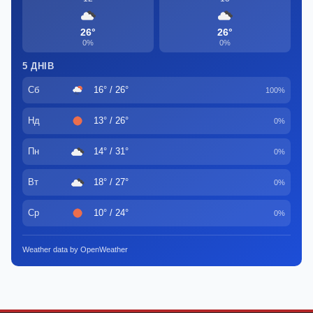
26°
26°
0%
0%
5 ДНІВ
Сб
16° / 26°
100%
Нд
13° / 26°
0%
Пн
14° / 31°
0%
Вт
18° / 27°
0%
Ср
10° / 24°
0%
Weather data by OpenWeather