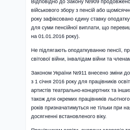
Відповідно до Закону №909 продовжено 
військового збору з пенсій або щомісячн
року зафіксовано єдину ставку оподаткув
для суми пенсійної виплати, що перевищу
на 01.01.2016 року).
Не підлягають оподаткуванню пенсії, пр
світової війни, інвалідам війни та члена
Законом України №911 внесено зміни до 
з 1 січня 2016 року для працівників осв
артистів театрально-концертних та інши
також для окремих працівників льотного 
років призначатимуться не тільки при на
досягненні встановленого віку.