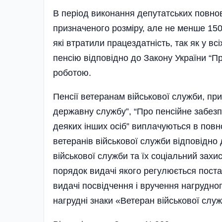
В період виконання депутатських повно
призначеного розміру, але не менше 15
які втратили працездатність, так як у в
пенсію відповідно до Закону України “П
роботою.
Пенсії ветеранам військової служби, при
державну службу”, “Про пенсійне забезпе
деяких інших осіб” виплачуються в повно
ветеранів військової служби відповідно 
військової служби та їх соціальний зах
порядок видачі якого регулюється пос
видачі посвідчення і вручення нагрудно
нагрудн­і знаки «Ветеран військової служ