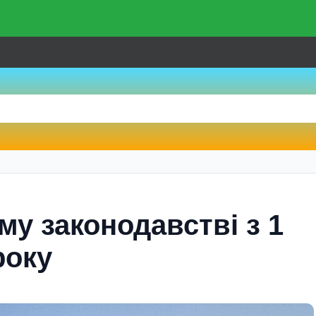
му законодавствi з 1
року