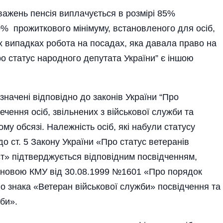
важень пенсія виплачується в розмірі 85%
0% прожиткового мінімуму, встановленого для осіб,
сіх випадках робота на посадах, яка давала право на
ро статус народного депутата України” є іншою
значені відповідно до законів України “Про
чення осіб, звільнених з військової служби та
му обсязі. Належність осіб, які набули статусу
до ст. 5 Закону України «Про статус ветеранів
ист» підтверджується відповідним посвідченням,
тановою КМУ від 30.08.1999 №1601 «Про порядок
го знака «Ветеран військової служби» посвідчення та
би­».