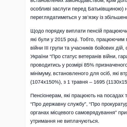
встановлених законодавством, крім допл
особливі заслуги перед Батьківщиною) 
переглядатиметься у зв’язку із збільше
Щодо порядку виплати пенсій працюючим
які були у 2015 році. Тобто, працюючим пе
війни ІІІ групи та учасників бойових дій,
України “Про статус ветеранів війни, гар
проводитись у розмірі 85% призначеног
мінімуму, встановленого для осіб, які в
(1074х150%), з 1 травня – 1695 (1130х15
Пенсіонерам, які працюють на посадах 
“Про державну службу”, “Про прокуратуру
органах місцевого самоврядування” при
утримання не виплачуються.