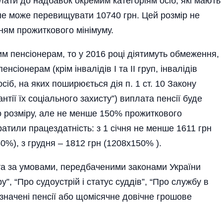
ати до надбавок окремим категоріям осіб, які мають
не може перевищувати 10740 грн. Цей розмір не
нням прожиткового мінімуму.
 пенсіонерам, то у 2016 році діятимуть обмеження,
нсіонерам (крім інвалідів І та ІІ груп, інвалідів
 осіб, на яких поширюється дія п. 1 ст. 10 Закону
антії їх соціального захисту”) виплата пенсії буде
о розміру, але не менше 150% прожиткового
тратили працездатність: з 1 січня не менше 1611 грн
0%), з грудня – 1812 грн (1208х150% ).
та за умовами, передбаченими законами України
”, “Про судоустрій і статус суддів”, “Про службу в
значені пенсії або щомісячне довічне грошове