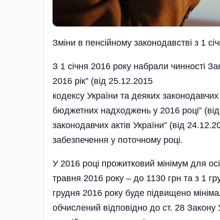
Змiни в пенсiйному законодавствi з 1 сi
З 1 січня 2016 року набрали чинності За
2016 рік” (від 25.12.2015 №928
кодексу України та деяких законодавчих
бюджетних надходжень у 2016 році” (від
законодавчих актів України” (від 24.12
забезпечення у поточному році.
У 2016 році прожитковий мінімум для осіб
травня 2016 року – до 1130 грн та з 1 гру
грудня 2016 року буде підвищено мінімал
обчислений відповідно до ст. 28 Закону