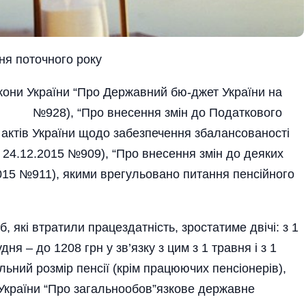
чня поточного року
кони України “Про Державний бю­-джет­ України на
), “Про внесення змін до Подат­кового
 актів України щодо забезпечення збалансованості
 24.12.2015 №909), “Про внесення змін до деяких
.2015 №911), якими врегульовано питання пенсійного
, які втратили працездатність, зростатиме двічі: з 1
дня – до 1208 грн у зв’язку з цим з 1 травня і з 1
ьний розмір пенсії (крім працюючих пенсіонерів),
 України “Про загальнообов”язкове державне