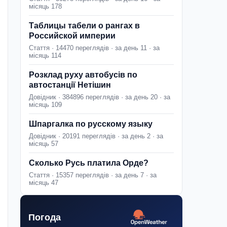
місяць 178
Таблицы табели о рангах в
Российской империи
Стаття · 14470 переглядів · за день 11 · за
місяць 114
Розклад руху автобусів по
автостанції Нетішин
Довідник · 384896 переглядів · за день 20 · за
місяць 109
Шпаргалка по русскому языку
Довідник · 20191 переглядів · за день 2 · за
місяць 57
Сколько Русь платила Орде?
Стаття · 15357 переглядів · за день 7 · за
місяць 47
Погода