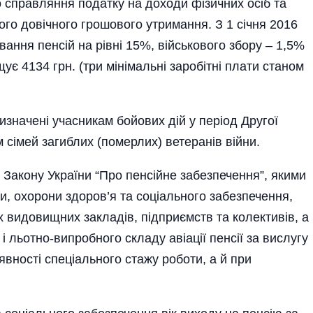
справляння податку на доходи фізичних осіб та
ого довічного грошового утримання. З 1 січня 2016
ання пенсій на рівні 15%, військового збору – 1,5%
є 4134 грн. (три мінімальні заробітні плати станом
изначені учасникам бойових дій у період Другої
м сімей загиблих (померлих) ветеранів війни.
Закону України “Про пенсійне забезпечення”, якими
іти, охорони здоров’я та соціального забезпечення,
х видовищних закладів, підприємств та колективів, а
і льотно-випробного складу авіації пенсії за вислугу
явності спеціального стажу роботи, а й при