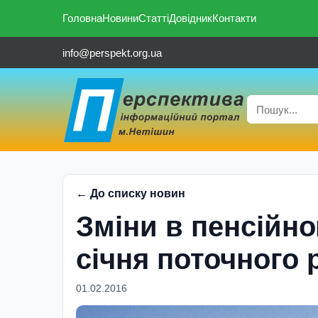
Головна
Новини
Статті
Довідник
Контакти
info@perspekt.org.ua
← До списку новин
Змiни в пенсiйно
сiчня поточного 
01.02.2016