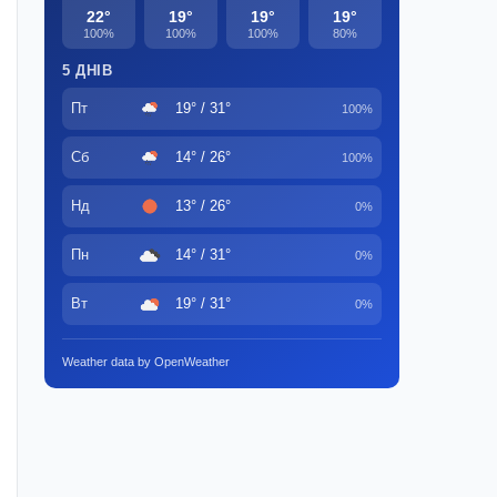
22°
19°
19°
19°
100%
100%
100%
80%
5 ДНІВ
Пт
19° / 31°
100%
Сб
14° / 26°
100%
Нд
13° / 26°
0%
Пн
14° / 31°
0%
Вт
19° / 31°
0%
Weather data by OpenWeather