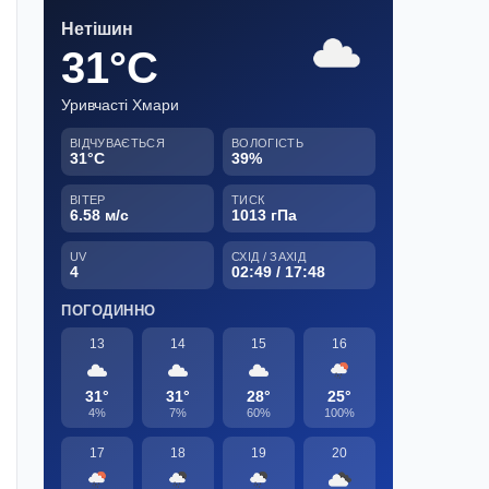
Нетішин
31°C
Уривчасті Хмари
ВІДЧУВАЄТЬСЯ
ВОЛОГІСТЬ
31°C
39%
ВІТЕР
ТИСК
6.58 м/с
1013 гПа
UV
СХІД / ЗАХІД
4
02:49 / 17:48
ПОГОДИННО
13
14
15
16
31°
31°
28°
25°
4%
7%
60%
100%
17
18
19
20