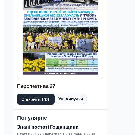
Перспектива 27
Усі випуски
Відкрити PDF
Популярне
Знані постаті Гощанщини
Стаття · 30278 переглядів · за день 16 · за