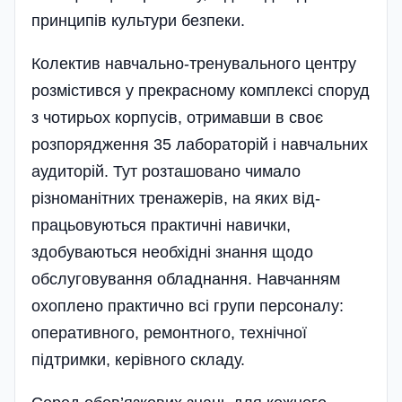
принципів куль­тури безпеки.
Колектив навчально-тренувального цент­ру
роз­містився у прекрасному комплексі споруд
з чотирьох корпусів, отримавши в своє
розпорядження 35 лабораторій і навчальних
ау­ди­торій. Тут роз­ташо­ва­но чимало
різноманітних тренажерів, на яких від­
працьовуються практичні навички,
здобуваються необхідні знання щодо
обслуговування обладнання. Навчанням
охоплено практично всі групи персоналу:
оперативного, ремонтного, технічної
підтримки, кері­вного складу.