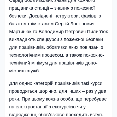
Серед обов’язкових знань для кожного
працівника станції – знання з пожежної
безпеки. Досвідчені інструктори, фахівці з
багатолітнім стажем Сергій Лонгінович
Мартинюк та Володимир Петрови­ч Пилип’юк
викладають спецкур­си з пожежної безпеки
для працівників, обов’язки яких пов’язані з
технологічним процесом, а також пожежно-
технічний мі­­ні­мум для працівників до­по­
міжних служб.
Для одних категорій працівників такі курси
проводяться щорічно, для інших – раз у два
роки. При цьому кожна особа, що перебуває
на електростанції з екскурсією чи у
відрядженні, обов’язково проходить вступ­­