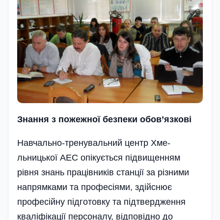
Знання з пожежно
ї
безпеки обов’язков
і
Навчально-тренувальний центр Хме­
льницької АЕС опікується підвищенням
рівня знань працівників станції за різними
напрямками та професі­ями, здійснює
професійну підготовку та під­твердження
кваліфікації персоналу, від­повідно до