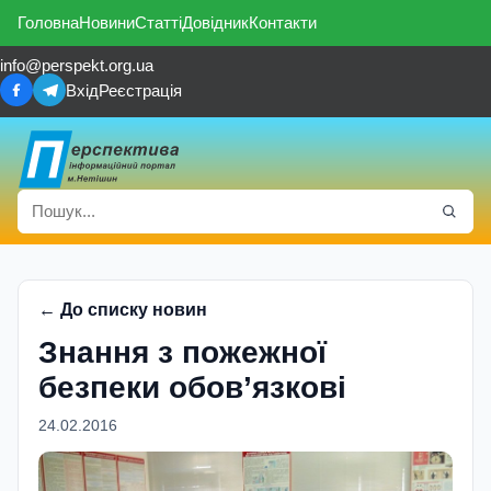
Головна
Новини
Статті
Довідник
Контакти
info@perspekt.org.ua
Вхід
Реєстрація
← До списку новин
Знання з пожежної
безпеки обов’язкові
24.02.2016