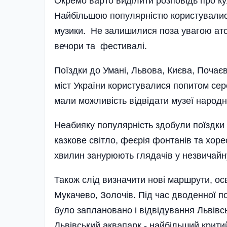
Окремо варто виділити розповідь про к
Найбільшою популярністю користувалися
музики. Не залишилися поза увагою атомн
вечори та фестивалі.
Поїздки до Умані, Львова, Києва, Почає
міст України користувалися попитом се
мали можливість відвідати музеї народної
Неабияку популярність здобули поїздки у
казкове світло, феєрія фонтанів та хоре
хвилин занурюють глядачів у незвичайн
Також слід визначити нові маршрути, ос
Мукачево, Золочів. Під час дводенної 
було заплановано і відвідування Львівс
Львівський аквапарк - найбільший критий 