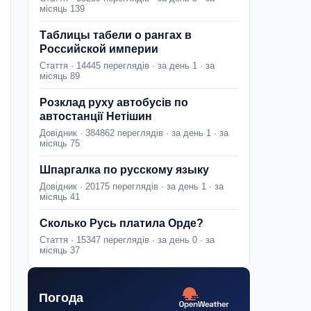
місяць 139
Таблицы табели о рангах в
Российской империи
Стаття · 14445 переглядів · за день 1 · за
місяць 89
Розклад руху автобусів по
автостанції Нетішин
Довідник · 384862 переглядів · за день 1 · за
місяць 75
Шпаргалка по русскому языку
Довідник · 20175 переглядів · за день 1 · за
місяць 41
Сколько Русь платила Орде?
Стаття · 15347 переглядів · за день 0 · за
місяць 37
Погода