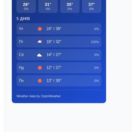
28°
31°
35°
37°
0%
0%
0%
0%
5 ДНІВ
Чт
24° / 39°
0%
Пт
18° / 32°
100%
Сб
14° / 27°
0%
Нд
12° / 27°
0%
Пн
13° / 30°
0%
Weather data by OpenWeather