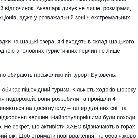
й відпочинок. Аквапарк дивує не лише розмірами,
кціонів, адже у розважальній зоні 9 екстремальних
здки на Шацькі озера, які входять в склад Шацького
є одною з головних туристичних перлин не лише
йно обирають гірськолижний курорт Буковель.
обирає пішохідний туризм. Кількість ходоків щороку
для подорожей, вони розробили та пройшли 4
няються на досягнутому – тепер для них сніг та
 підкоряння вершин. Найпопулярнішими були походи
р. Не секрет, що активісти ХАЕС відзначають в горах
вий рік. Щоб отримати нові враження, не обов’язково