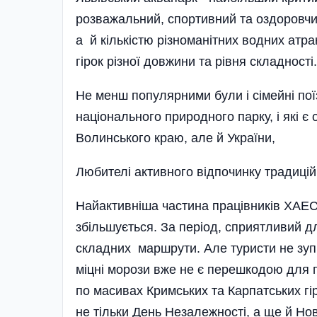
розважальний, спортивний та оздоровчи
а й кількістю різноманітних водних атра
гірок різної довжини та рівня складності.
Не менш популярними були і сімейні пої
національного природного парку, і які 
Волинського краю, але й України,
Любителі активного відпочинку традиці
Найактивніша частина працівників ХАЕС 
збільшується. За період, сприятливий 
складних маршрути. Але туристи не зупи
міцні морози вже не є перешкодою для
по масивах Кри­мських та Карпатських гі
не тільки День Незалежності, а ще й Но