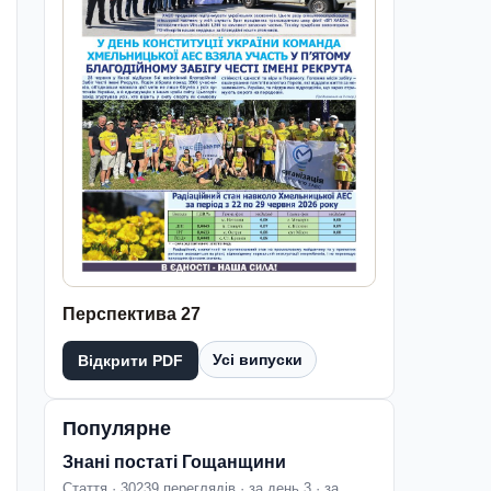
Перспектива 27
Усі випуски
Відкрити PDF
Популярне
Знані постаті Гощанщини
Стаття · 30239 переглядів · за день 3 · за