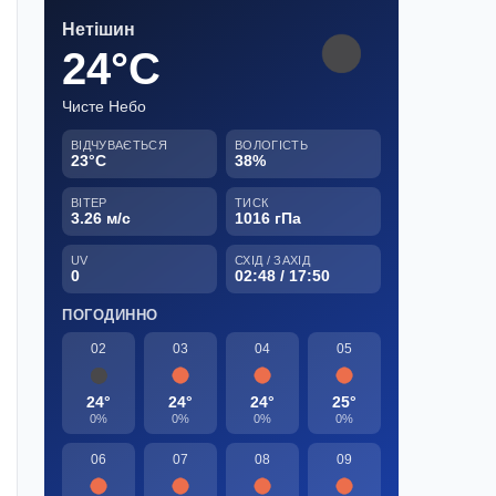
Нетішин
24°C
Чисте Небо
ВІДЧУВАЄТЬСЯ
ВОЛОГІСТЬ
23°C
38%
ВІТЕР
ТИСК
3.26 м/с
1016 гПа
UV
СХІД / ЗАХІД
0
02:48 / 17:50
ПОГОДИННО
02
03
04
05
24°
24°
24°
25°
0%
0%
0%
0%
06
07
08
09