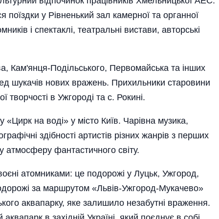
ультурний відпочинок працівників Хмельницької АЕС.
 поїздки у Рівненький зал камерної та органної
иків і спектаклі, театральні вистави, авторські
ва, Кам'янця-Подільського, Первомайська та інших
ред шукачів нових вражень. Прихильники старовини
 творчості в Ужгороді та с. Рокині.
 «Цирк на воді» у місто Київ. Чарівна музика,
ографічні здібності артистів різних жанрів з перших
у атмосферу фантастичного світу.
воєні атомниками: це подорожі у Луцьк, Ужгород,
подорожі за маршрутом «Львів-Ужгород-Мукачево»
ького аквапарку, яке залишило незабутні враження.
аквапарк в західній Україні, який поєднує в собі