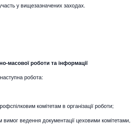
и участь у вищезазначених заходах.
йно-масової роботи та інформації
 наступна робота:
офспілковим комітетам в організації роботи;
м вимог ведення документації цеховими комітетами,