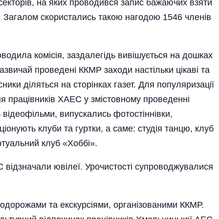
 секторів, на яких проводився запис бажаючих взяти
х. Загалом скористались такою нагодою 1546 членів
оводила комісія, заздалегідь вивішується на дошках
Зазвичай проведені ККМР заходи настільки цікаві та
ики діляться на сторінках газет. Для популяризації
ння працівників ХАЕС у змістовному проведенні
ь відеофільми, випускались фотостіннівки,
ціонують клуби та гуртки, а саме: студія танцю, клуб
ртуальний клуб «Хоббі».
С відзначали ювілеї. Урочистості супроводжувалися
подорожами та екскурсіями, організованими ККМР.