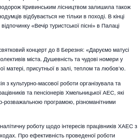
 - подорож Кривинським лісництвом залишила також
думців відбувається не тільки в поході. В кінці
 відпочинку «Вечір туристської пісні» в Палаці
святковий концерт до 8 Березня: «Даруємо матусі
 колективів міста. Душевність та чудові номери у
ї матері, присутньої в залі, теплом та любов’ю.
ія з культурно-масової роботи організувала та
ацівників та пенсіонерів Хмельницької АЕС, які
о-розважальною програмою, різноманітними
аналітичну роботу щодо інтересів працівників ХАЕС з
ходах. Про ефективність проведеної роботи