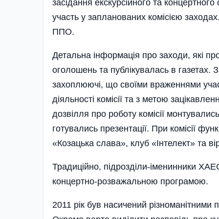
засідання екскурсійного та концертного
участь у запланованих комісією захода
ППО.
Детальна інформація про заходи, які пр
оголошень та публікувалась в газетах. 
захоплюючі, що своїми враженнями учасн
діяльності комісії та з метою зацікавле
дозвілля про роботу комісії монтувалис
готувались презентації. При комісії функ
«Козацька слава», клуб «Інтелект» та ві
Традиційно, підрозділи-іменинники ХАЕ
концертно-розважальною програмою.
2011 рік був насичений різноманітними 