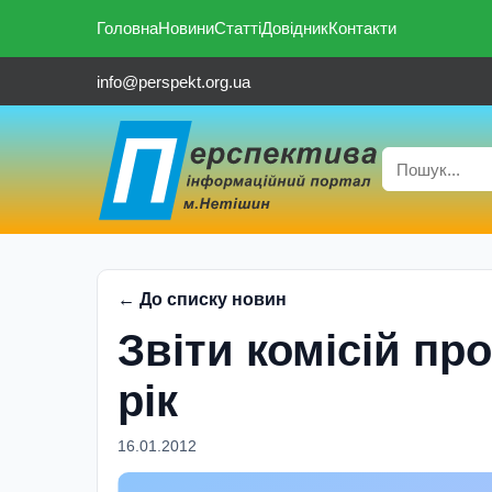
Головна
Новини
Статті
Довідник
Контакти
info@perspekt.org.ua
← До списку новин
Звіти комісій пр
рік
16.01.2012