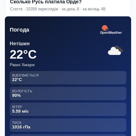
Сколько Русь платила Орде?
Стаття · 15358 переглядів · за день 8 · за місяць 48
Погода
Нетішин
22°C
Рвані Хмари
ВІДЧУВАЄТЬСЯ
22°C
ВОЛОГІСТЬ
90%
ВІТЕР
5.59 м/с
ТИСК
1016 гПа