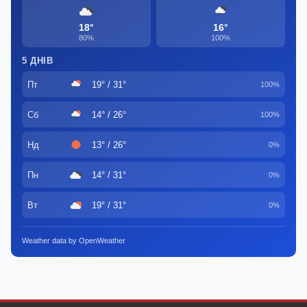
18°
16°
80%
100%
5 ДНІВ
Пт
19° / 31°
100%
Сб
14° / 26°
100%
Нд
13° / 26°
0%
Пн
14° / 31°
0%
Вт
19° / 31°
0%
Weather data by OpenWeather