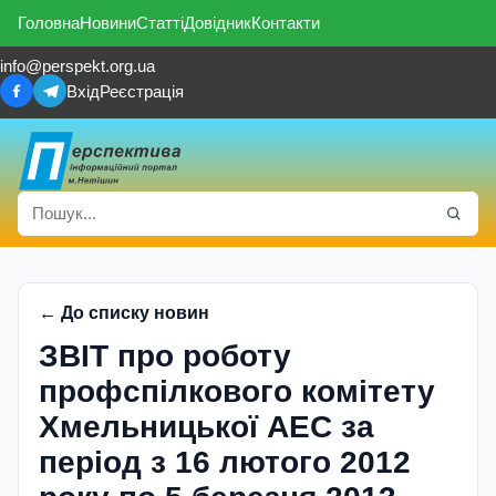
Головна
Новини
Статті
Довідник
Контакти
info@perspekt.org.ua
Вхід
Реєстрація
← До списку новин
ЗВІТ про роботу
профспілкового комітету
Хмельницької АЕС за
період з 16 лютого 2012