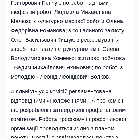
Григорович Пенчук; по роботі з дітьми і
шефській роботі Людмила Михайлівна
Малько; з культурно-масової роботи Олена
Федорівна Романова; з соціального захисту
Олег Васильович Тищук; з реформування
заробітної плати і структурних змін Олена
Володимирівна Хоменко; житлово-побутова
- Вадим Михайлович Яхимович; по роботі з
молоддю - Леонід Леонідович Волков.
Діяльність усіх комісій регламентована
відповідними «Положеннями…» про комісії,
що розроблені і затверджені профспілковим
комітетом. Робота профкому і профспілкової
організації проводиться згідно з планом
роботи. Пості­йно здійснювалась робота з