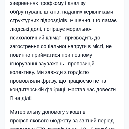
зверненнях профкому і аналізу
обґрунтувань штатів, наданих керівниками
структурних підрозділів. Рішення, що ла­має
людські долі, погіршує морально-
психологічний клімат і призводить до
загострення соці­альної напруги в місті, не
повинно прийматися при повному
ігноруванні зауважень і пропозицій
колективу. Ми завжди з гордістю
промовляли фразу, що працюємо не на
кондитерській фабриці. Настав час довести
її на ділі!
Матеріальну допомогу з коштів
профспілкового бюджету за звітний період