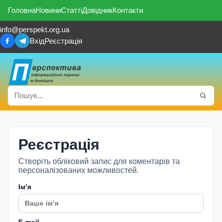
Головна
Новини
Статті
Довідник
Контакти
info@perspekt.org.ua
Вхід
Реєстрація
Реєстрація
Створіть обліковий запис для коментарів та
персоналізованих можливостей.
Імʼя
E-mail