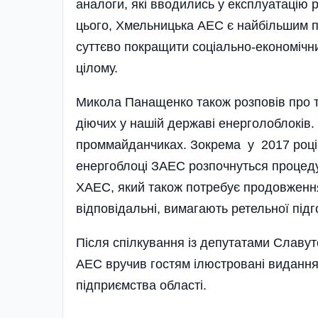
аналоги, які вводились у експлуатацію ра
цього, Хмельницька АЕС є найбільшим п
суттєво покращити соціально-економічни
цілому.
Микола Панащенко також розповів про т
діючих у нашій державі енерголоблоків. Т
проммайданчиках. Зокрема у 2017 році
енергоблоці ЗАЕС розпочнуться процеду
ХАЕС, який також потребує продовження 
відповідальні, вимагають ретельної підг
Після спілкування із депутатами Славу
АЕС вручив гостям ілюстровані видання,
підприємства області.