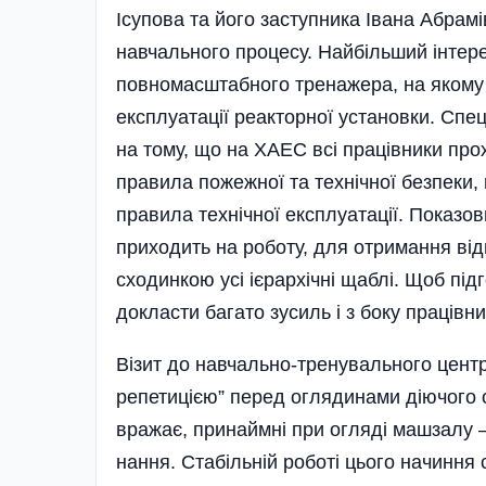
Ісупова та його заступника Івана Абрам
навчального процесу. Найбільший інтере
повномасштабного тренажера, на якому
експлуатації реакторної установки. Спе
на тому, що на ХАЕС всі працівники про
правила пожежної та технічної безпеки
правила технічної експлу­атації. Показов
приходить на роботу, для отримання від
сходинкою усі ієрархічні щаблі. Щоб під
докласти багато зусиль і з боку працівни
Візит до навчально-тренувального цент
репетицією” перед оглядинами діючого 
вражає, принаймні при огляді машзалу –
нання. Ста­більній роботі цього начиння