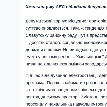
Хмельницьку АЕС відвідали депутат
Депутатський корпус місцевих територіа
суттєво оновлюється. Така ж тенденція 
Славутську районну раду. Тут є предст
– досягти сталого соці­ально-економічно
держави в цілому. Не випадково депутаті
ємств у нашому регіоні – Хмельницької 
низки нагальних економічно-господарсь
Під час відвідування електростанції д
програма. Перше знайомство розпочалос
за технічним оснащенням і рівнем підго
пострадянському просторі. Змістовні роз
персоналу, начальника навчально-трен