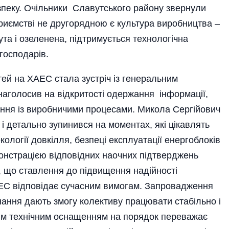
зпеку. Очільники Славутського району звернули
приємстві не другорядною є культура виробництва –
ута і озеленена, підтримується технологічна
господарів.
й на ХАЕС стала зустріч із генеральним
аголосив на відкритості одержання інформації,
ння із виробничими процесами. Микола Сергійович
і детально зупинився на моментах, які цікавлять
екології довкілля, безпеці експлуатації енергоблоків
онстрацією відповідних наочних підтвер­джень
 що ставлення до підвищення наді­йності
ЕС відповідає сучасним вимогам. Запровадження
нання дають змогу колективу працювати стабі­льно і
ним технічним оснащенням на порядок переважає