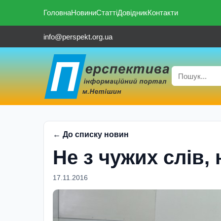
Головна
Новини
Статті
Довідник
Контакти
info@perspekt.org.ua
← До списку новин
Не з чужих слiв, 
17.11.2016