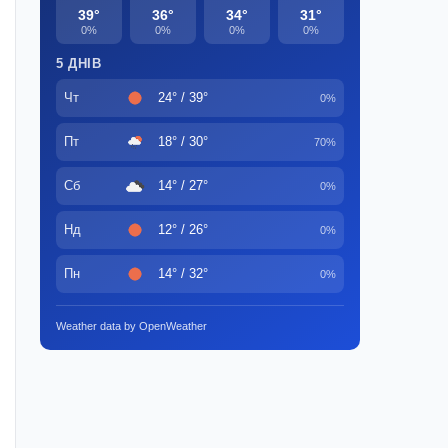
39°
36°
34°
31°
0%
0%
0%
0%
5 ДНІВ
Чт
24° / 39°
0%
Пт
18° / 30°
70%
Сб
14° / 27°
0%
Нд
12° / 26°
0%
Пн
14° / 32°
0%
Weather data by OpenWeather