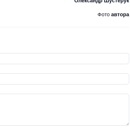
Олександр Шустерук
Фото
автора