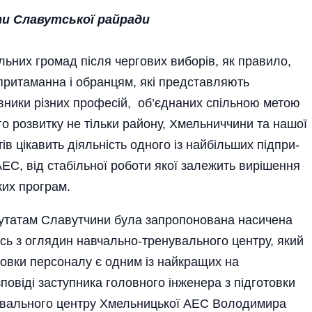
и Славутської райради
льних громад після чергових виборів, як правило,
притаманна і обранцям, які представляють
авники різних професій, об’єднаних спільною метою
го розвитку не тільки району, Хмельниччини та нашої
в цікавить діяльність одного із найбільших підпри­
АЕС, від стабільної роботи якої залежить вирішення
ких програм.
епутатам Славутчини була запропонована насичена
ь з оглядин навчально-тренувального центру, який
товки персоналу є одним із найкращих на
повіді заступника головного інженера з під­готовки
увального центру Хмельницької АЕС Володимира