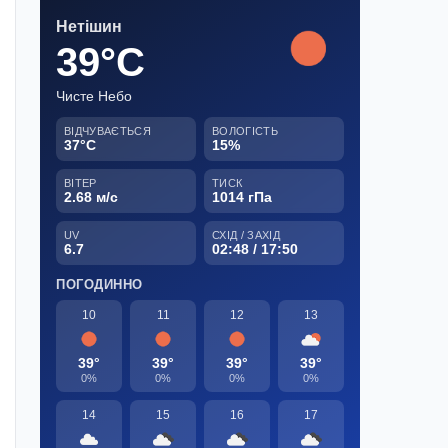
Нетішин
39°C
Чисте Небо
ВІДЧУВАЄТЬСЯ
ВОЛОГІСТЬ
37°C
15%
ВІТЕР
ТИСК
2.68 м/с
1014 гПа
UV
СХІД / ЗАХІД
6.7
02:48 / 17:50
ПОГОДИННО
10
11
12
13
39°
39°
39°
39°
0%
0%
0%
0%
14
15
16
17