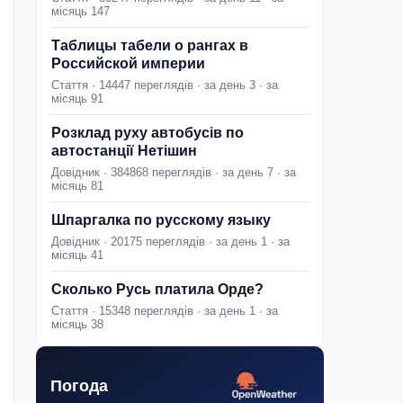
місяць 147
Таблицы табели о рангах в
Российской империи
Стаття · 14447 переглядів · за день 3 · за
місяць 91
Розклад руху автобусів по
автостанції Нетішин
Довідник · 384868 переглядів · за день 7 · за
місяць 81
Шпаргалка по русскому языку
Довідник · 20175 переглядів · за день 1 · за
місяць 41
Сколько Русь платила Орде?
Стаття · 15348 переглядів · за день 1 · за
місяць 38
Погода