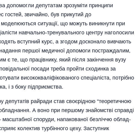
іва допомогли депутатам зрозуміти принципи
с гостей, звичайно, був прикутий до
 моделюються ситуації, що можуть виникнути при
ціалісти навчально-тренувального центру наголосили
ходять вступний курс, а згодом досконало вивчають
, надання першої медичної допомоги постраждалим,
им є те, що працівнику, який після закінчення вузу
повідальної посади треба пройти сходинка за
готувати висококваліфікованого спеціаліста, потрібно
ка, і з боку підприємства.
ру депутатів райради став своєрідною “теоретичною
обладнання. А воно при першому знайомстві справді
 масштабної споруди, напакованої безліччю облад­­
 сприяє колектив турбінного цеху. Заступник