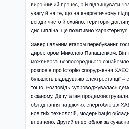
виробничий процес, а й підвищувати бе
увагу й на те, що на енергетичному під
всюди чисто й охайно, територія доглян
дисциплі­на. Це позитивно характеризує 
Завершальним етапом перебування госте
директором Миколою Панащенком. Він н
можливості безпосереднього ознайомле
розповів про історію спорудження ХАЕС 
більшість відвідувачів електростанції – 
тощо. Розповідь супрово­джувалась дем
скзаному. Депутатам продемонстрували,
обладнання на діючих енергоблоках ХА
новітніх технологій, модернізація облад
впевнено. Другий енергоблок за сучас