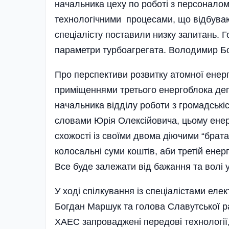
начальника цеху по роботі з персонало
технологічними процесами, що відбуваю
спеці­алісту поставили низку запитань. 
параметри турбоагрегата. Володимир Бо­
Про перспективи розвитку атомної енерг
приміщеннями третього енергоблока деп
начальника відділу роботи з громадськ
словами Юрія Олексійовича, цьому енерг
схожості із своїми двома діючими “брат
колосальні суми коштів, аби третій енерг
Все буде залежати від бажання та волі 
У ході спілкування із спеціалістами еле
Богдан Маршук та голова Славутської р
ХАЕС запроваджені передові технології,