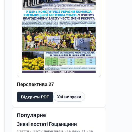
Перспектива 27
Усі випуски
Відкрити PDF
Популярне
Знані постаті Гощанщини
Стаття · 30247 переглядів · за день 11 · за