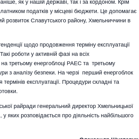
ніше, як у нашій державі, так і за кордоном. Крім
латником податків у місцеві бюджети. Це допомагає
й розвиток Славутського райо­ну, Хмельниччини в
енденції щодо продовження терміну експлуатації
акі роботи у активній фазі на всіх
 на третьому енергоблоці РАЕС та третьому
ри з аналізу безпеки. На черзі перший енергоблок
термінів експлуатації. Процедури складні та
отовки.
тської райради генеральний директор Хмельницької
 у яких розповідається про діяльність найбільшого