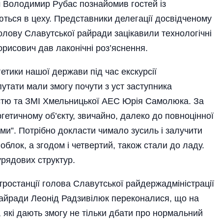
м Володимир Рубас познайомив гостей із
ться в цеху. Представники делегації до­свідченому
Голову Славутської райради зацікавили технологічні
рисович дав лаконічні роз’яснення.
етики нашої держави під час екскурсії
утати мали змогу почути з уст заступника
істю та ЗМІ Хмельницької АЕС Юрія Самолюка. За
етичному об’є­кту, звичайно, далеко до повноцінної
ами”. Потрібно докласти чимало зусиль і залучити
облок, а згодом і четвертий, також стали до ладу.
урядових структур.
ктростанції голова Славутської райдержадміністрації
айради Леонід Радзивілюк переконалися, що на
 які дають змогу не тільки дбати про нормальний