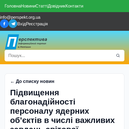
Головна
Новини
Статті
Довідник
Контакти
info@perspekt.org.ua
Вхід
Реєстрація
← До списку новин
Підвищення
благонадійності
персоналу ядерних
об’єктів в числі важливих