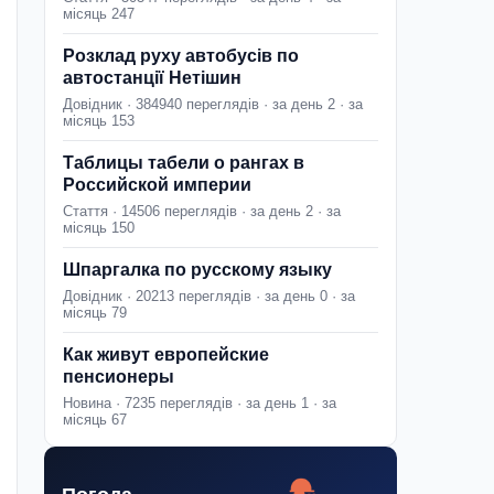
місяць 247
Розклад руху автобусів по
автостанції Нетішин
Довідник · 384940 переглядів · за день 2 · за
місяць 153
Таблицы табели о рангах в
Российской империи
Стаття · 14506 переглядів · за день 2 · за
місяць 150
Шпаргалка по русскому языку
Довідник · 20213 переглядів · за день 0 · за
місяць 79
Как живут европейские
пенсионеры
Новина · 7235 переглядів · за день 1 · за
місяць 67