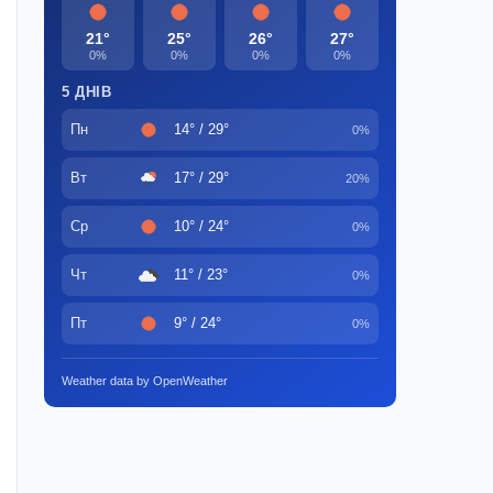
21°
25°
26°
27°
0%
0%
0%
0%
5 ДНІВ
Пн
14° / 29°
0%
Вт
17° / 29°
20%
Ср
10° / 24°
0%
Чт
11° / 23°
0%
Пт
9° / 24°
0%
Weather data by OpenWeather