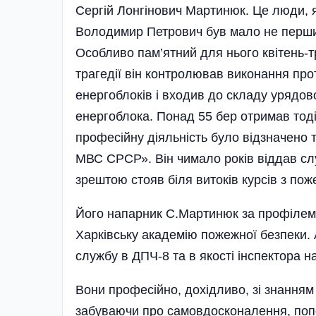
Сергій Лонгінович Мартинюк. Це люди, як
Володимир Петрович був мало не перши
Особливо пам’ятний для нього квітень-т
трагедії він контролював виконання про
енергоблоків і входив до складу урядово
енергоблока. Понад 55 бер отримав тод
професійну діяльність було відзначено
МВС СРСР». Він чимало років віддав сл
зрештою стояв біля витоків курсів з пож
Його напарник С.Мартинюк за профілем
Харківську академію пожежної безпеки. 
службу в ДПЧ-8 та в якості інспектора 
Вони професійно, дохідливо, зі знанням 
забуваючи про самовдосконалення, поп