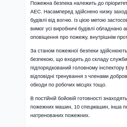
Пожежна безпека належить до пріоритет
АЕС. Насамперед здійснено низку заході
будівлі від вогню. Із цією метою застосо
вимог усі виробничі будівлі обладнано
оповіщення про пожежу, внутрішнім пр
За станом пожежної безпеки здійснюють
безпе­кою, що входить до складу служби­
підпорядкований головному інспектору 
відповідні тренування з членами добров
обходи по робочих місцях тощо.
В постійній бойовій готовності знаходят
пожежних машин, 10 спецмашин, інша по
натренованих пожежних.