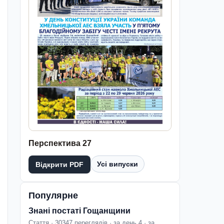
Перспектива 27
Усі випуски
Відкрити PDF
Популярне
Знані постаті Гощанщини
Стаття · 30347 переглядів · за день 4 · за