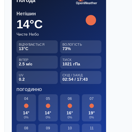
Погода
Нетішин
14°C
Чисте Небо
ВІДЧУВАЄТЬСЯ
ВОЛОГІСТЬ
13°C
73%
ВІТЕР
ТИСК
2.5 м/с
1021 гПа
UV
СХІД / ЗАХІД
0.2
02:54 / 17:43
ПОГОДИННО
04
05
06
07
14°
14°
16°
19°
0%
0%
0%
0%
08
09
10
11