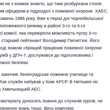
і не з книжок знають, що таке розбурхана стихія.
м офіцером в підрозділі з пожежної охорони ХАЕС.
равень 1986 року. Вже в перші дні Чорнобильської
типожежного режиму в районі 3-го та 4-го
ї комісії, яка перевіряла можливість пуску 3-го
і старший лейтенант Володимир Пилип’юк. Його
 тоді знаком «Кращий працівник пожежної охорони
ужбі у ДПЧ-7, дослужився до підполковника і
ежної безпеки.
 закінчив Ленінградське пожежне училище та
Ази служби набував у Комі АРСР. В Нетішині ніс
на Хмельницькій АЕС.
матеріалу доносять знання до слухачів курсів, не
овнення знань тощо. Весь комплекс