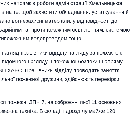
них напрямків роботи адміністрації Хмельницької
в на те, щоб захистити обладнання, устаткування й
вано вогнезахисні матеріали, у відповідності до
 аварійним та протипожежним освітленням, системою
отипожежним водопроводом тощо.
 нагляд працівники відділу нагляду за пожежною
 відомчого нагляду і пожежної безпеки і нап­ряму
ВП ХАЕС. Працівники відділу проводять заняття і
ільної пожежної дружини, здійснюють перевірки-
ься пожежні ДПЧ-7, на озброєнні якої 11 основних
жежна техніка. В складі підрозділу майже 120