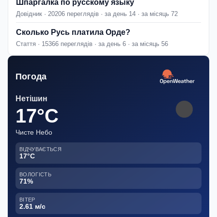
Шпаргалка по русскому языку
Довідник · 20206 переглядів · за день 14 · за місяць 72
Сколько Русь платила Орде?
Стаття · 15366 переглядів · за день 6 · за місяць 56
Погода
Нетішин
17°C
Чисте Небо
ВІДЧУВАЄТЬСЯ
17°C
ВОЛОГІСТЬ
71%
ВІТЕР
2.61 м/с