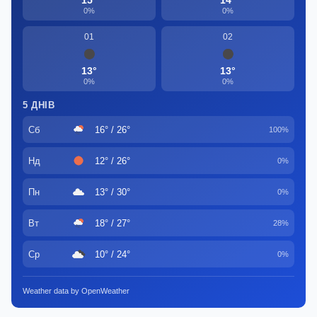
15°
14°
0%
0%
01
02
13°
13°
0%
0%
5 ДНІВ
Сб
16° / 26°
100%
Нд
12° / 26°
0%
Пн
13° / 30°
0%
Вт
18° / 27°
28%
Ср
10° / 24°
0%
Weather data by OpenWeather