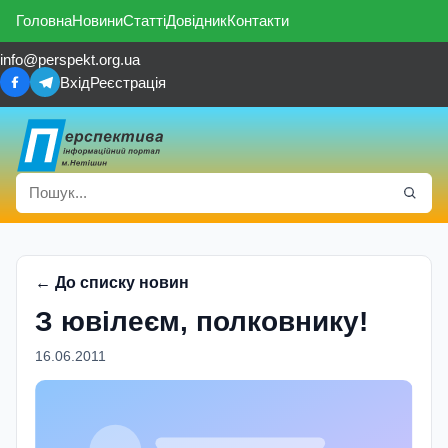
Головна
Новини
Статті
Довідник
Контакти
info@perspekt.org.ua
Вхід
Реєстрація
← До списку новин
З ювілеєм, полковнику!
16.06.2011