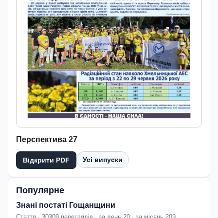
Перспектива 27
Усі випуски
Відкрити PDF
Популярне
Знані постаті Гощанщини
Стаття · 30309 переглядів · за день 20 · за місяць 209