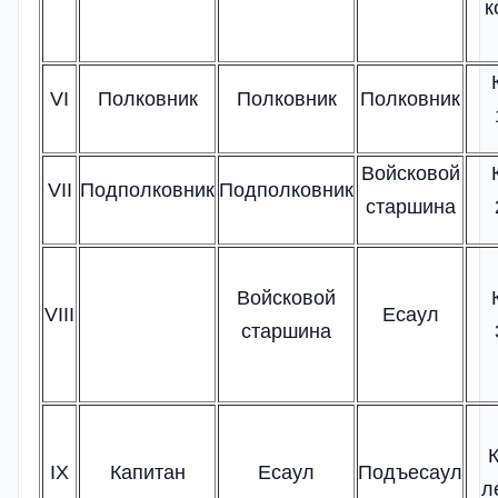
к
VI
Полковник
Полковник
Полковник
Войсковой
VII
Подполковник
Подполковник
старшина
Войсковой
VIII
Есаул
старшина
IX
Капитан
Есаул
Подъесаул
л