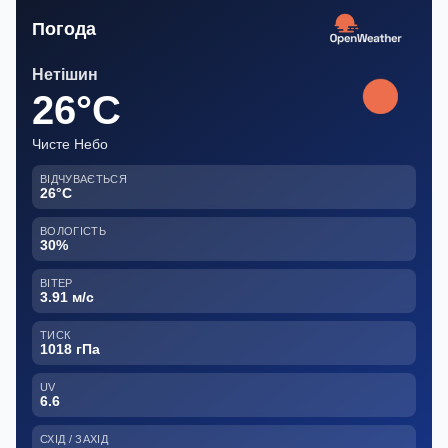
Погода
Нетішин
26°C
Чисте Небо
ВІДЧУВАЄТЬСЯ
26°C
ВОЛОГІСТЬ
30%
ВІТЕР
3.91 м/с
ТИСК
1018 гПа
UV
6.6
СХІД / ЗАХІД