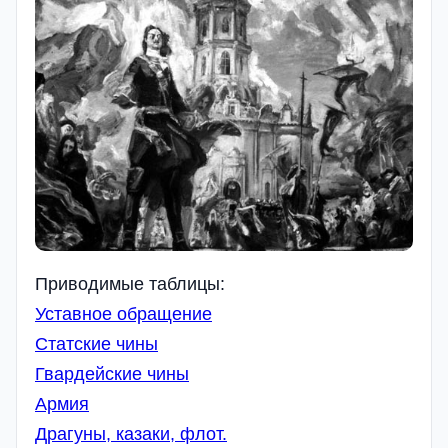
Приводимые таблицы:
Уставное обращение
Статские чины
Гвардейские чины
Армия
Драгуны, казаки, флот.