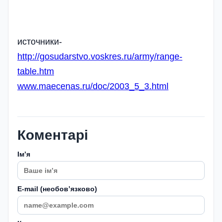
источники-
http://gosudarstvo.voskres.ru/army/range-
table.htm
www.maecenas.ru/doc/2003_5_3.html
Коментарі
Імʼя
E-mail (необовʼязково)