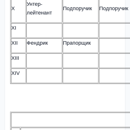
Унтер-
X
Подпоручик
Подпоручик
лейтенант
XI
XII
Фендрик
Прапорщик
XIII
XIV