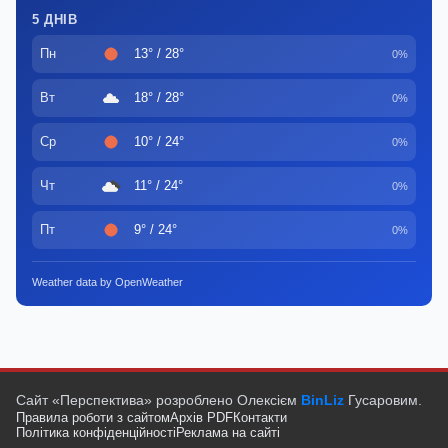
5 ДНІВ
Пн
13° / 28°
0%
Вт
18° / 28°
0%
Ср
10° / 24°
0%
Чт
11° / 24°
0%
Пт
9° / 24°
0%
Weather data by OpenWeather
Сайт «Перспектива» розроблено Олексієм
BinLiz
Гусаровим.
Правила роботи з сайтом
Архів PDF
Контакти
Політика конфіденційності
Реклама на сайті