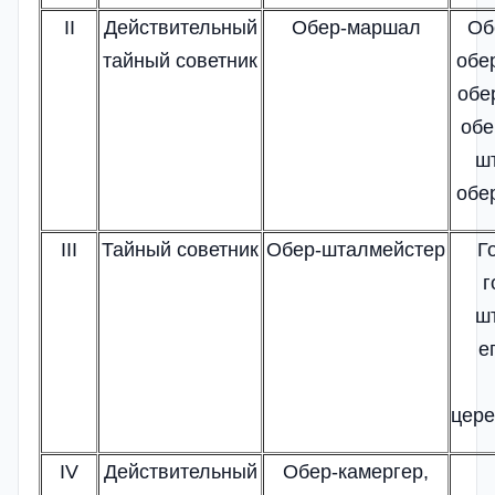
II
Действительный
Обер-маршал
Об
тайный советник
обе
обе
обе
ш
обе
III
Тайный советник
Обер-шталмейстер
Г
г
ш
е
цер
IV
Действительный
Обер-камергер,