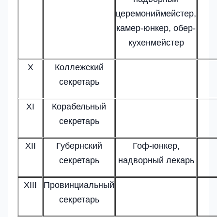
церемониймейстер,
камер-юнкер, обер-
кухенмейстер
X
Коллежский
секретарь
XI
Корабельный
секретарь
XII
Губернский
Гоф-юнкер,
секретарь
надворный лекарь
XIII
Провинциальный
секретарь