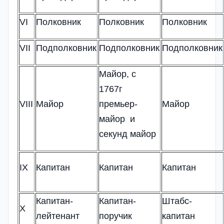
VI
Полковник
Полковник
Полковник
VII
Подполковник
Подполковник
Подполковник
Майор, с
1767г
VIII
Майор
премьер-
Майор
майор и
секунд майор
IX
Капитан
Капитан
Капитан
Капитан-
Капитан-
Штабс-
X
лейтенант
поручик
капитан