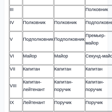
III
Полковник
IV
Полковник
Полковник
Подполковн
Премьер-
V
Подполковник
Подполковник
майор
VI
Майор
Майор
Секунд-май
VII
Капитан
Капитан
Капитан
Капитан-
Капитан-
Капитан-
VIII
лейтенант
поручик
поручик
IX
Лейтенант
Поручик
Поручик