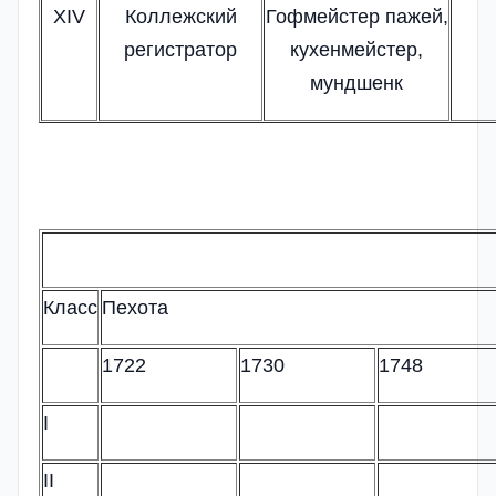
XIV
Коллежский
Гофмейстер пажей,
регистратор
кухенмейстер,
мундшенк
Класс
Пехота
1722
1730
1748
I
II