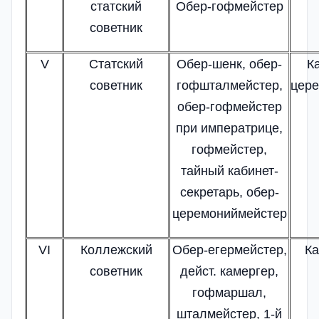
статский
Обер-гофмейстер
советник
V
Статский
Обер-шенк, обер-
К
советник
гофшталмейстер,
цер
обер-гофмейстер
при императрице,
гофмейстер,
тайный кабинет-
секретарь, обер-
церемониймейстер
VI
Коллежский
Обер-егермейстер,
К
советник
дейст. камергер,
гофмаршал,
шталмейстер, 1-й