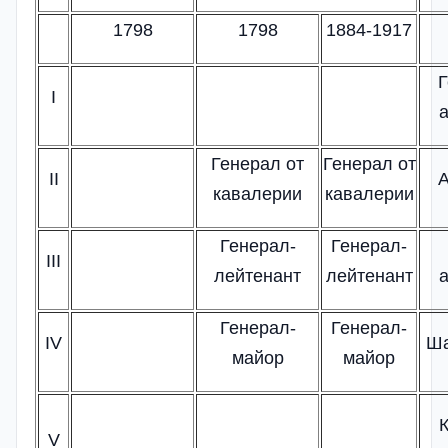
1798
1798
1884-1917
Г
I
Генерал от
Генерал от
II
кавалерии
кавалерии
Генерал-
Генерал-
III
лейтенант
лейтенант
Генерал-
Генерал-
IV
Ша
майор
майор
V