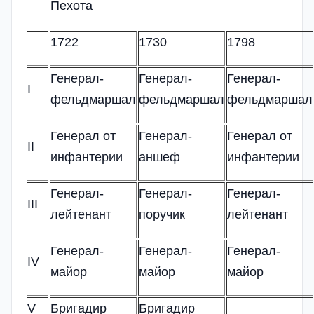
Пехота
1722
1730
1798
Генерал-
Генерал-
Генерал-
I
фельдмаршал
фельдмаршал
фельдмаршал
Генерал от
Генерал-
Генерал от
II
инфантерии
аншеф
инфантерии
Генерал-
Генерал-
Генерал-
III
лейтенант
поручик
лейтенант
Генерал-
Генерал-
Генерал-
IV
майор
майор
майор
V
Бригадир
Бригадир