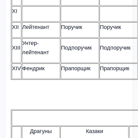
XI
XII
Лейтенант
Поручик
Поручик
Унтер-
XIII
Подпоручик
Подпоручик
лейтенант
XIV
Фендрик
Прапорщик
Прапорщик
Драгуны
Казаки