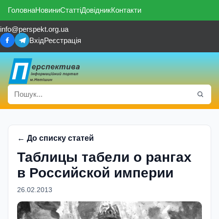
Головна
Новини
Статті
Довідник
Контакти
info@perspekt.org.ua
Вхід
Реєстрація
← До списку статей
Таблицы табели о рангах
в Российской империи
26.02.2013