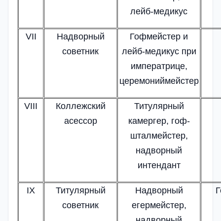
лейб-медикус
VII
Надворный
Гофмейстер и
советник
лейб-медикус при
императрице,
церемониймейстер
VIII
Коллежский
Титулярный
асессор
камергер, гоф-
шталмейстер,
надворный
интендант
IX
Титулярный
Надворный
Г
советник
егермейстер,
надворный