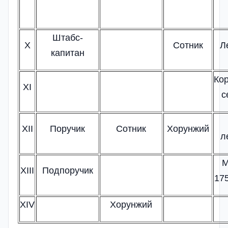
Штабс-
X
Сотник
Л
капитан
Ко
XI
с
XII
Поручик
Сотник
Хорунжий
л
М
XIII
Подпоручик
17
XIV
Хорунжий