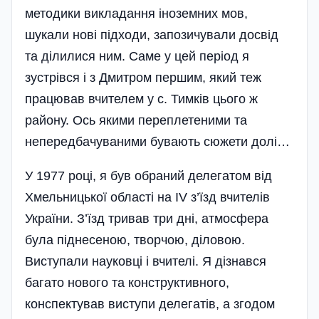
методики викладання іноземних мов,
шукали нові підходи, запозичували досвід
та ділилися ним. Саме у цей період я
зустрівся і з Дмитром першим, який теж
працював вчителем у с. Тимків цього ж
району. Ось якими переплетеними та
непередбачуваними бувають сюжети долі…
У 1977 році, я був обраний делегатом від
Хмельницької області на ІV з’їзд вчителів
України. З’їзд тривав три дні, атмосфера
була піднесеною, творчою, діловою.
Виступали науковці і вчителі. Я дізнався
багато нового та конструктивного,
конспектував виступи делегатів, а згодом