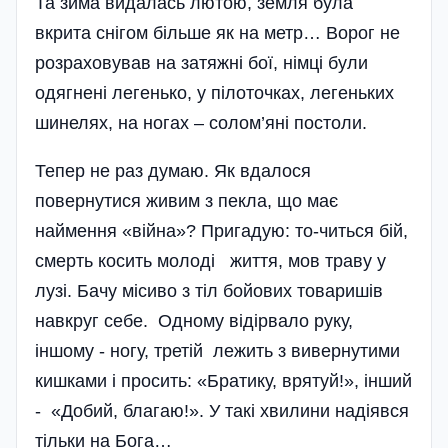
Та зима видалась лютою, земля була
вкрита снігом більше як на метр… Ворог не
розраховував на затяжні бої, німці були
одягнені легенько, у пілоточках, легеньких
шинелях, на ногах – солом’яні постоли.
Тепер не раз думаю. Як вдалося
повернутися живим з пекла, що має
наймення «вій­на»? Пригадую: то-чи­ться бій,
смерть косить молоді життя, мов траву у
лузі. Бачу місиво з тіл бойових товаришів
навкруг себе. Одному відірвало руку,
іншому - ногу, третій лежить з вивернутими
кишками і просить: «Братику, врятуй!», інший
- «Добий, благаю!». У такі хвилини надіявся
тільки на Бога…