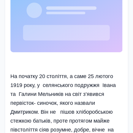
На початку 20 століття, а саме 25 лютого
1919 року, у селянського подружжя Івана
та Галини Мельників на світ з’явився
первісток- синочок, якого назвали
Дмитриком. Він не пішов хліборобською
стежкою батьків, проте протягом майже
півстоліття сіяв розумне, добре, вічне на