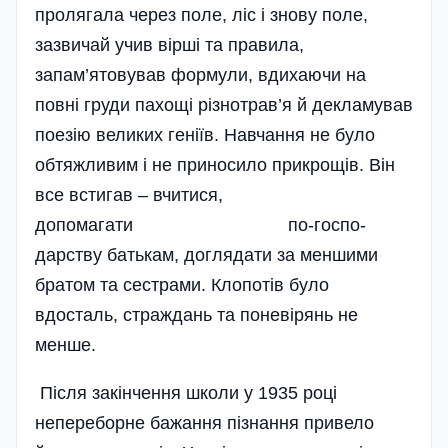
пролягала через поле, ліс і знову поле,
зазвичай учив вірші та правила,
запам’ятовував формули, вдихаючи на
повні груди пахощі різнотрав’я й декламував
поезію великих геніїв. Навчання не було
обтяжливим і не приносило прикрощів. Він
все встигав – вчитися,
допомагати по-госпо­
дарству батькам, доглядати за меншими
братом та сестрами. Клопотів було
вдосталь, страждань та поневірянь не
менше.
Після закінчення школи у 1935 році
непереборне бажання пізнання привело