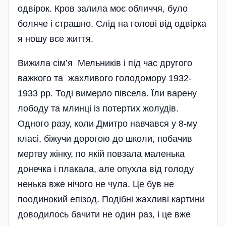
одвірок. Кров залила моє обличчя, було
боляче і страшно. Слід на голові від одвірка
я ношу все життя.
Вижила сім’я Мельників і під час другого
важкого та жахливого голодомору 1932-
1933 рр. Тоді вимерло півсела. Їли варену
лободу та млинці із потертих жолудів.
Одного разу, коли Дмитро навчався у 8-му
класі, біжучи дорогою до школи, побачив
мертву жінку, по якій повзала маленька
донечка і плакала, але опухла від голоду
ненька вже нічого не чула. Це був не
поодинокий епізод. Подібні жахливі картини
доводилось бачити не один раз, і це вже