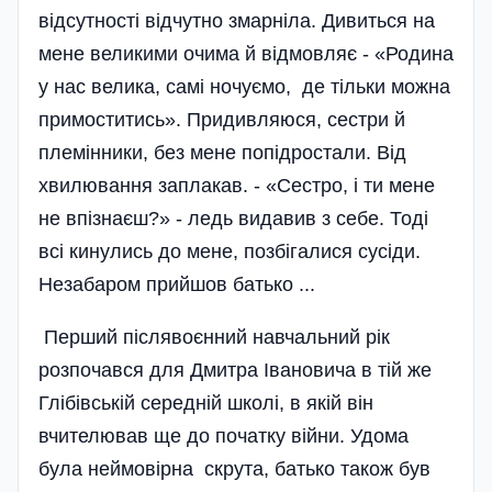
відсутності відчутно змарніла. Дивиться на
мене великими очима й відмовляє - «Родина
у нас велика, самі ночуємо, де тільки можна
примоститись». Придив­ля­юся, сестри й
племінники, без мене попідростали. Від
хвилювання запла­ка­в. - «Сестро, і ти мене
не впізнаєш?» - ледь видавив з себе. Тоді
всі кинулись до мене, позбігалися сусіди.
Незабаром прийшов батько ...
Перший післявоєнний навчальний рік
розпочався для Дмитра Івановича в тій же
Глібівській середній школі, в якій він
вчителював ще до початку війни. Удома
була неймо­вірна скрута, батько також був