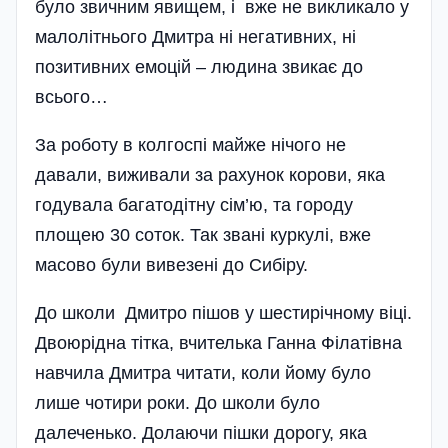
було звичним явищем, і вже не викликало у
малолітнього Дмитра ні негативних, ні
позитивних емоцій – людина звикає до
всього…
За роботу в колгоспі майже нічого не
давали, виживали за рахунок корови, яка
годувала багатодітну сім’ю, та городу
площею 30 соток. Так звані куркулі, вже
масово були вивезені до Сибіру.
До школи Дмитро пішов у шестирічному віці.
Двоюрідна тітка, вчителька Ганна Філатівна
навчила Дмитра читати, коли йому було
лише чотири роки. До школи було
далеченько. Долаючи пішки дорогу, яка