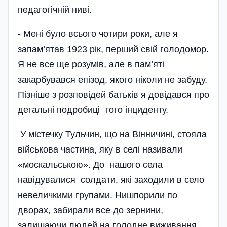
педагогічній ниві.
- Мені було всього чотири роки, але я
запам’ятав 1923 рік, перший свій голодомор.
Я не все ще розумів, але в пам’яті
закарбувався епізод, якого ніколи не забуду.
Пізніше з розповідей батьків я довідався про
детальні подробиці того інциденту.
У містечку Тульчин, що на Вінничині, стояла
військова частина, яку в селі називали
«москальською». До нашого села
навідувалися солдати, які заходили в село
невеличкими групами. Нишпорили по
дворах, забирали все до зернини,
залишаючи людей на голодне виживання.