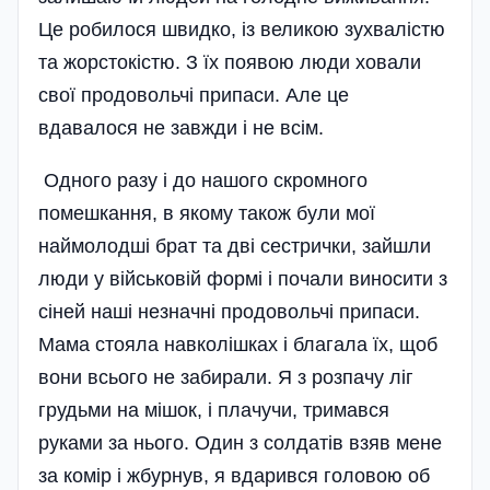
Це робилося швидко, із великою зухвалістю
та жорстокістю. З їх появою люди ховали
свої продовольчі припаси. Але це
вдавалося не завжди і не всім.
Одного разу і до нашого скромного
помешкання, в якому також були мої
наймолодші брат та дві сестрички, зайшли
люди у військовій формі і почали виносити з
сіней наші незначні продовольчі припаси.
Мама стояла навколішках і благала їх, щоб
вони всього не забирали. Я з розпачу ліг
грудьми на мішок, і плачучи, тримався
руками за нього. Один з солдатів взяв мене
за комір і жбурнув, я вдарився головою об