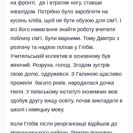
на фронті, де і втратив ногу, ставши
інвалідом. Потрібно було заробляти на
кусень хліба, щоб не бути обузою для сім’ї. І
всі його намагання знайти роботу вчителя
поблизу сім’ї, були марними. Тому Дмитро з
розпачу та надією поїхав у Глібів.
Учительський колектив в основному був
жіночий. Розруха, голод. Згодом зустрів
свою долю, одружився. З Галиною щасливо
прожили багато років, народилася дочка
Неля. У Київському інституті іноземних мов
здобув другу вищу освіту, почав викладати в
школі і німецьку мову.
Коли Глібів після реорганізації відійшов до
Новоушицького району, Дмитро Іванович