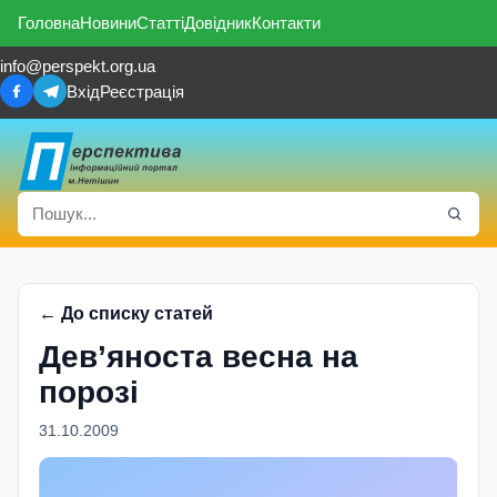
Головна
Новини
Статті
Довідник
Контакти
info@perspekt.org.ua
Вхід
Реєстрація
← До списку статей
Дев’яноста весна на
порозі
31.10.2009