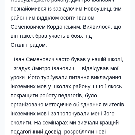
познайомився із завідуючим Новоушицьким
район­ним відділом освіти Іваном
Семеновичем Кордонським. Виявилося, що
він також брав участь в боях під
Сталінградом.
- Іван Семенович часто бував у нашій школі,
- згадує Дмитро Іванович, - відвідував мої
уроки. Його турбували питання викладання
іноземних мов у школах району. І щоб якось
покращити роботу педагогів, було
організовано методичне об’єд­нання вчителів
іноземних мов і запропонували мені його
очолити. На семінарах ми вивчали кращий
педагогічний досвід, розробляли нові