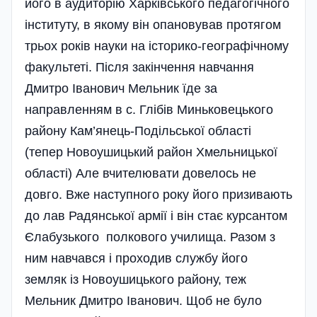
його в аудиторію Харківського педагогічного
інституту, в якому він опановував протягом
трьох років науки на історико-географічному
факультеті. Після закін­чення навчання
Дмитро Іванович Мельник їде за
направленням в с. Глібів Миньковецького
району Кам’янець-Подільської області
(тепер Новоушицький район Хмельницької
області) Але вчителювати довелось не
довго. Вже наступного року його призивають
до лав Радянської армії і він стає курсантом
Єлабузького полкового училища. Разом з
ним навчався і проходив службу його
земляк із Новоушицького району, теж
Мельник Дмитро Іванович. Щоб не було