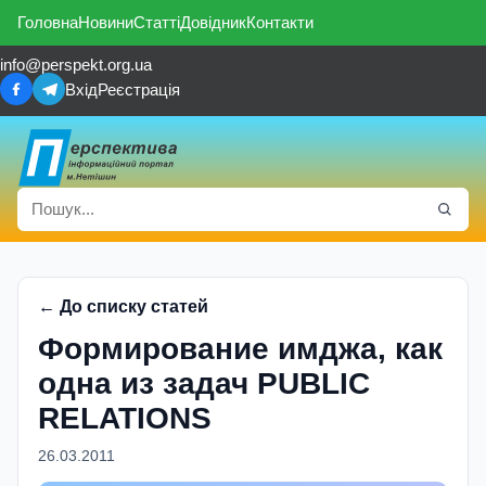
Головна
Новини
Статті
Довідник
Контакти
info@perspekt.org.ua
Вхід
Реєстрація
← До списку статей
Формирование имджа, как
одна из задач PUBLIC
RELATIONS
26.03.2011