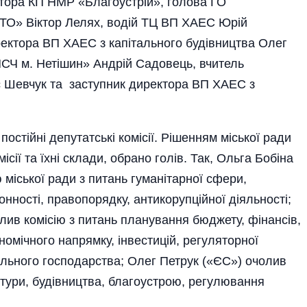
тора КП НМР «Благоустрій», голова ГО
 АТО» Віктор Лелях, водій ТЦ ВП ХАЕС Юрій
ектора ВП ХАЕС з капітального будівництва Олег
СЧ м. Нетішин» Андрій Садовець, вчитель
ис Шевчук та заступник директора ВП ХАЕС з
 постійні депутатські комісії. Рішенням міської ради
сії та їхні склади, обрано голів. Так, Ольга Бобіна
 міської ради з питань гуманітарної сфери,
онності, правопорядку, антикорупційної діяльності;
ив комісію з питань планування бюджету, фінансів,
номічного напрямку, інвестицій, регуляторної
ального господарства; Олег Петрук («ЄС») очолив
ектури, будівництва, благоустрою, регулювання