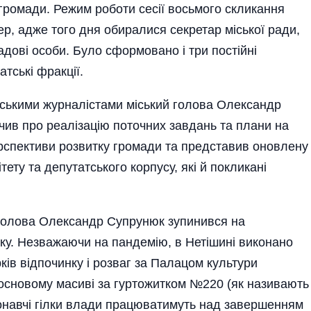
 громади. Режим роботи сесії восьмого скликання
ер, адже того дня обиралися секретар міської ради,
адові особи. Було сформовано і три постійні
атські фракції.
инськими журналістами міський голова Олександр
чив про реалізацію поточних завдань та плани на
ерспективи розвитку громади та представив оновлену
ету та депутатського корпусу, які й покликані
лова Олександр Супрунюк зупинився на
оку. Незважаючи на пандемію, в Нетішині виконано
ків відпочинку і розваг за Палацом культури
сосновому масиві за гуртожитком №220 (як називають
иконавчі гілки влади працюватимуть над завершенням