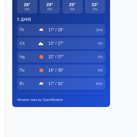
28°
29°
25°
23°
0%
0%
6%
2%
5 ДНІВ
Пт
17° / 29°
34%
Сб
13° / 27°
0%
Нд
12° / 27°
0%
Пн
14° / 30°
0%
Вт
17° / 31°
99%
Weather data by OpenWeather