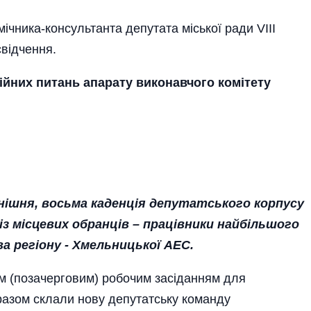
ічника-консультанта депутата міської ради VIII
свідчення.
ційних питань апарату виконавчого комітету
нішня, восьма каденція депутатського корпусу
із місцевих обранців – працівники найбільшого
регіону - Хмельницької АЕС.
м (позачерговим) робочим засіданням для
 разом склали нову депутатську команду