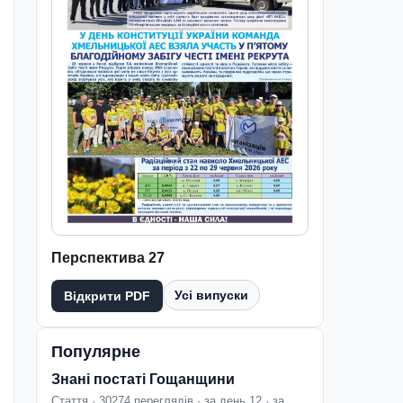
Перспектива 27
Усі випуски
Відкрити PDF
Популярне
Знані постаті Гощанщини
Стаття · 30274 переглядів · за день 12 · за