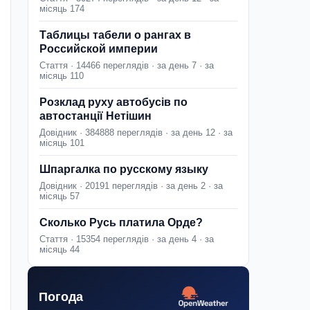
місяць 174
Таблицы табели о рангах в
Российской империи
Стаття · 14466 переглядів · за день 7 · за
місяць 110
Розклад руху автобусів по
автостанції Нетішин
Довідник · 384888 переглядів · за день 12 · за
місяць 101
Шпаргалка по русскому языку
Довідник · 20191 переглядів · за день 2 · за
місяць 57
Сколько Русь платила Орде?
Стаття · 15354 переглядів · за день 4 · за
місяць 44
Погода