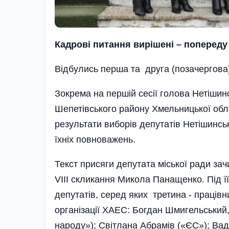
Кадрові питання вирішені – попереду
Відбулись перша та друга (позачергова) 
Зокрема на першій сесії голова Нетішинсь
Шепетівського району Хмельницької об
результати виборів депутатів Нетішинськ
їхніх повноважень.
Текст присяги депутата міської ради за
VIII скликання Микола Панащенко. Під ї
депутатів, серед яких третина - праців
організації ХАЕС: Богдан Шмигельський
народу»); Світлана Абрамів («ЄС»); В