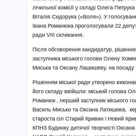
лічильної комісії у складі Олега Петрука
Віталія Сидорука («Воля»). У голосуванн
Івана Романюка проголосували 22 депута
ради VIII cкликання.
Після обговорення кандидатур, рішення
заступника міського голови Олену Хомен
Миська та Оксану Лашишеву, на посаду
Рішенням міської ради утворено виконавч
його складу ввійшли: міський голова Ол
Романюк , перший заступник міського г
Василь Мисько та Оксана Латишева, к
староста сіл Старий Кривин і Новий Кр
КПНЗ Будинку дитячої творчості Оксана