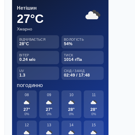
Нетішин
27°C
Хмарно
ВІДЧУВАЄТЬСЯ
ВОЛОГІСТЬ
28°C
54%
ВІТЕР
ТИСК
0.24 м/с
1014 гПа
UV
СХІД / ЗАХІД
1.3
02:49 / 17:48
ПОГОДИННО
08
09
10
11
27°
27°
28°
28°
0%
0%
0%
0%
12
13
14
15