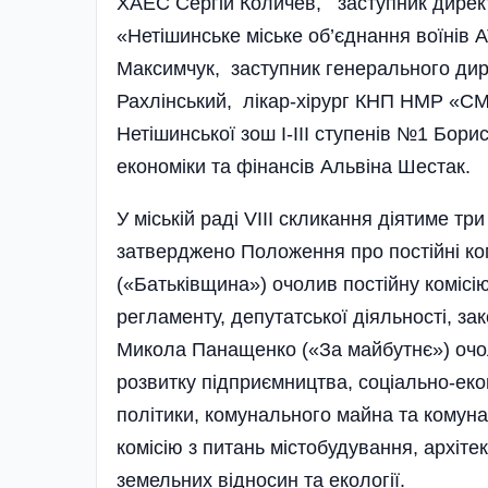
ХАЕС Сергій Количев, заступник дирек
«Нетішинське міське об’єднання воїнів
Максимчук, заступник генерального дир
Рахлінський, лікар-хірург КНП НМР «СМ
Нетішинської зош І-ІІІ ступенів №1 Бор
економіки та фінансів Альвіна Шестак.
У міській раді VIII скликання діятиме три
затверджено Положення про постійні комі
(«Батьківщина») очолив постійну комісію
регламенту, депутатської діяльності, зак
Микола Панащенко («За майбутнє») очол
розвитку підприємництва, соціально-еко
політики, комунального майна та комун
комісію з питань містобудування, архіт
земельних відносин та екології.