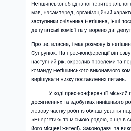
Нетішинської об’єднаної територіальної
мав, насамперед, організаційний характ
заступники очільника Нетішина, інші пос
депутатські комісії та утворено дві депут
Про це, власне, і мав розмову із нетіш
Супрунюк. На прес-конференції він озву
наступний рік, окреслив проблеми та п
команду Нетішинського виконавчого коміт
вирішувати низку поставлених питань.
У ході прес-конференції міський го
досягненнях та здобутках нинішнього р
левову частку робіт із облаштування пар
«Енергетик» та міською радою, а ще в 
його місцеві жителі). Законодавчі та в