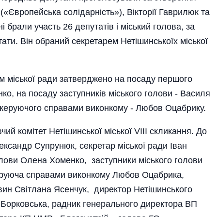
 («Європейська солідарність»), Вікторії Гаврилюк та
і брали участь 26 депутатів і міський голова, за
ти. Він обраний секретарем Нетішинськоїх міської
м міської ради затверджено на посаду першого
ко, на посаду заступників міського голови - Василя
 керуючого справами виконкому - Любов Оцабрику.
ий комітет Нетішинської міської VIII скликання. До
ександр Супрунюк, секретар міської ради Іван
олови Олена Хоменко, заступники міського голови
еруюча справами виконкому Любов Оцабрика,
ивин Світлана Ясенчук, директор Нетішинського
 Борковська, радник генерального директора ВП