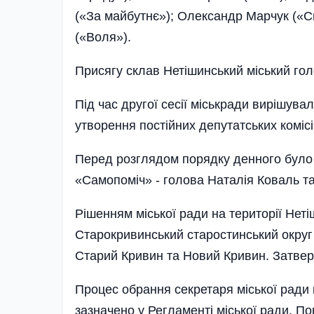
(«За майбутнє»); Олександр Марчук («С
(«Воля»).
Присягу склав Нетішинський міський го
Під час другої сесії міськради вирішува
утворення постійних депутатських комісі
Перед розглядом порядку денного було 
«Самопоміч» - голова Наталія Коваль т
Рішенням міської ради на території Неті
Старокривинський старостинський округ 
Старий Кривин та Новий Кривин. Затве
Процес обрання секретаря міської ради
зазначено у Регламенті міської ради. 