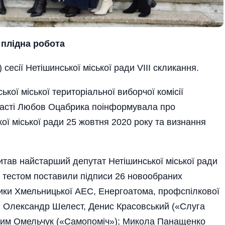
 плідна робота
сесії Нетішинської міської ради VIII скликання.
кої міської територіальної виборчої комісії
ласті Любов Оцабрика поінформувала про
ої міської ради 25 жовтня 2020 року та визнання
читав найстарший депутат Нетішинської міської ради
ї тестом поставили підписи 26 новообраних
ники Хмельницької АЕС, Енергоатома, профспілкової
, Олександр Шелест, Денис Красовський («Слуга
адим Омельчук («Самопоміч»); Микола Панащенко