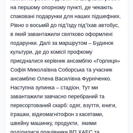
на першому опорному пункті, де чекають
спаковані подарунки для наших підшефних.
Рівно о восьмій до під’їзду під’їхав автобус,
в який завантажили святково оформлені
подарунки. Далі за маршрутом – Будинок
культури, де до комісії профкому
приєдналися керівник ансамблю «Горлиця»
Софія Миколаївна Соборська та учасник
ансамблю Олена Василівна Фурніченко.
Наступна зупинка – стадіон. Тут ми
завантажили завчасно пе­ребраний та
пересортований скарб: одяг, взуття, книги,
іграшки, відеомагнітофон з касетами,
швейну машинку, продукти, якими
поділилися працівники ВП ХАЕС та