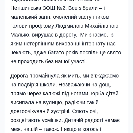
Нетішинська ЗОШ №2. Все зібрали – і
маленький загін, очолений заступником
голови профкому Людмилою Михайлівною
Малько, вирушає в дорогу. Ми знаємо, з
яким нетерпінням вихованці інтернату нас
чекають, адже багато років поспіль це свято
не проходить без нашої участі…
Дорога промайнула як мить, ми в’їжджаємо
на подвір’я школи. Незважаючи на дощ,
прямо через калюжі під ногами, юрба дітей
висипала на вулицю, радіючи такій
довгоочікуваній зустрічі. Сяють очі,
розцвітають усмішки. Дитячій радості немає
меж, нашій – також. І якщо в когось і