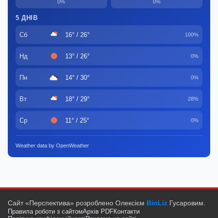
0%
0%
5 ДНІВ
Сб
16° / 26°
100%
Нд
13° / 26°
0%
Пн
14° / 30°
0%
Вт
18° / 29°
28%
Ср
11° / 25°
0%
Weather data by OpenWeather
Сайт «Перспектива» розроблено Олексієм
BinLiz
Гусаровим.
Правила роботи з сайтом
Архів PDF
Контакти