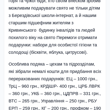
горя та чужої біди, хто своїм внеском зробив
можливим подарувати свято не тільки дітям
з Берездівської школи-інтернат, а й нашим
старшим підшефним жителям з
Кривинського будинку інвалідів та людей
похилого віку на свято Перемоги отримати
подарунки: набори для особистої гігієни та
солодощі (бісквіти, яблука, цитрусові).
Особлива подяка – цехам та підрозділам,
які зібрали немалі кошти для придбання всіх
перерахованих подарунків: ЕЦ – 1000 грн.,
ТрЦ – 960 грн., КРДіШР- 400 грн., ЦРБ ЛВРК
– 360 грн., УКБ – 360 грн., ЦДПРВ – 331 грн.,
ВТС – 265 грн., Управління – 250 грн., РБУ
ЕРП – 259 грн., КГ – 200 грн., профком – 190