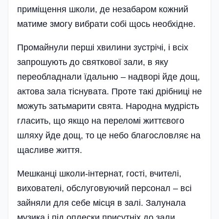
приміщення школи, де незабаром кожний
матиме змогу вибрати собі щось необхідне.
Промайнули перші хвилини зустрічі, і всіх
запрошують до святкової зали, в яку
переобладнали їдальню – надворі йде дощ,
актова зала тіснувата. Проте такі дрібниці не
можуть затьмарити свята. Народна муд­рість
гласить, що якщо на переломі життєвого
шляху йде дощ, то це небо благословляє на
щасливе життя.
Мешканці школи-інтернат, гості, вчителі,
вихователі, обслуговуючий персонал – всі
зайняли для себе місця в залі. Залунала
музика і під оплески присутніх до зали