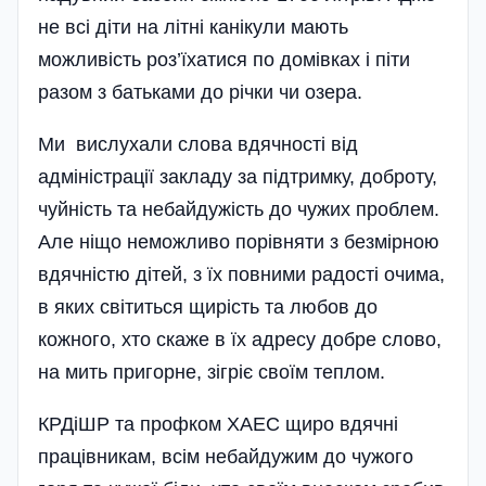
не всі діти на літні канікули мають
можливість роз’їхатися по домівках і піти
разом з батьками до річки чи озера.
Ми вислухали слова вдя­ч­ності від
адміністрації закладу за підтримку, доброту,
чуйність та небайдужість до чужих проблем.
Але ніщо неможливо порівняти з безмірною
вдячні­стю дітей, з їх повними радості очима,
в яких світиться щирість та любов до
кожного, хто скаже в їх адресу добре слово,
на мить пригорне, зігріє своїм теплом.
КРДіШР та профком ХАЕС щиро вдячні
працівникам, всім небайдужим до чужого