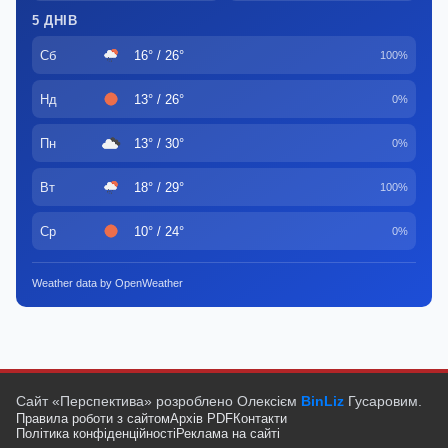
5 ДНІВ
Сб
16° / 26°
100%
Нд
13° / 26°
0%
Пн
13° / 30°
0%
Вт
18° / 29°
100%
Ср
10° / 24°
0%
Weather data by OpenWeather
Сайт «Перспектива» розроблено Олексієм
BinLiz
Гусаровим.
Правила роботи з сайтом
Архів PDF
Контакти
Політика конфіденційності
Реклама на сайті