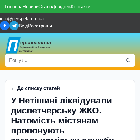
Головна
Новини
Статті
Довідник
Контакти
info@perspekt.org.ua
Вхід
Реєстрація
← До списку статей
У Нетішині ліквідували
диспетчерську ЖКО.
Натомість містянам
пропонують