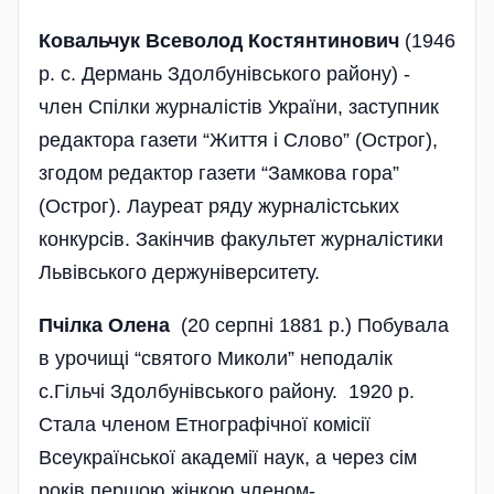
Ковальчук Всеволод Костянтинович
(1946
р. с. Дермань Здолбунівського району) -
член Спілки журналістів України, заступник
редактора газети “Життя і Слово” (Острог),
згодом редактор газети “Замкова гора”
(Острог). Лауреат ряду журналістських
конкурсів. Закінчив факультет журналістики
Львівського держуніверситету.
Пчілка Олена
(20 серпні 1881 р.) Побувала
в урочищі “святого Миколи” неподалік
с.Гільчі Здолбунівського району. 1920 р.
Стала членом Етнографічної комісії
Всеукраїнської академії наук, а через сім
років першою жінкою членом-