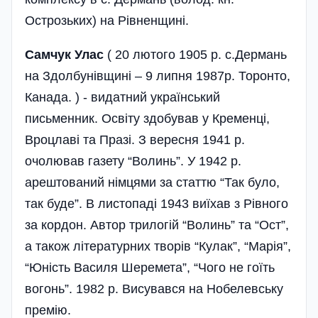
Острозьких) на Рівненщині.
Самчук Улас
( 20 лютого 1905 р. с.Дермань
на Здолбунівщині – 9 липня 1987р. Торонто,
Канада. ) - видатний український
письменник. Освіту здобував у Кременці,
Вроцлаві та Празі. З вересня 1941 р.
очолював газету “Волинь”. У 1942 р.
арештований німцями за статтю “Так було,
так буде”. В листопаді 1943 виїхав з Рівного
за кордон. Автор трилогій “Волинь” та “Ост”,
а також літературних творів “Кулак”, “Марія”,
“Юність Василя Шеремета”, “Чого не гоїть
вогонь”. 1982 р. Висувався на Нобелевську
премію.