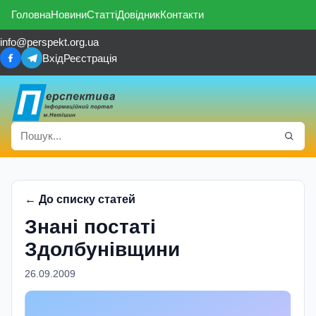
Головна
Новини
Статті
Довідник
Контакти
info@perspekt.org.ua
Вхід
Реєстрація
← До списку статей
Знані постаті
Здолбунівщини
26.09.2009