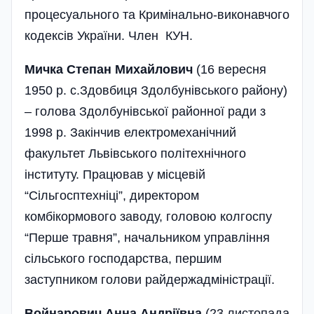
процесуального та Кримінально-виконавчого
кодексів України. Член КУН.
Мичка Степан Михайлович
(16 вересня
1950 р. с.Здовбиця Здолбунівського району)
– голова Здолбунівської районної ради з
1998 р. Закінчив електромеханічний
факультет Львівського політехнічного
інституту. Працював у місцевій
“Сільгосптехніці”, директором
комбікормового заводу, головою колгоспу
“Перше травня”, начальником управління
сільського господарства, першим
заступником голови райдержадміністрації.
Войнарович Анна Андріївна
(23 листопада