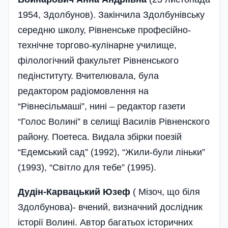
1954, Здолбунов). Закінчила Здолбунівську
середню школу, Рівненське професійно-
технічне торгово-кулінарне училище,
філологічний факультет Рівненського
педінституту. Вчителювала, була
редактором радіомовлення на
“Рівнесільмаші”, нині – редактор газети
“Голос Волині” в селищі Василів Рівненского
району. Поетеса. Видала збірки поезій
“Едемський сад” (1992), “Жили-були ліньки”
(1993), “Світло для тебе” (1995).
Дудін-Карвацький Юзеф
( Мізоч, що біля
Здолбунова)- вчений, визначний дослідник
історії Волині. Автор багатьох історичних